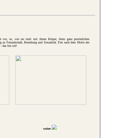
h vor, so, wie sie sind: mit ihrem Körper, ihren ganz persönlichen
ng zu Freundschaft, Beziehung und Sexualität. Frei nach dem Motto der
 - das bin ich!
weiter