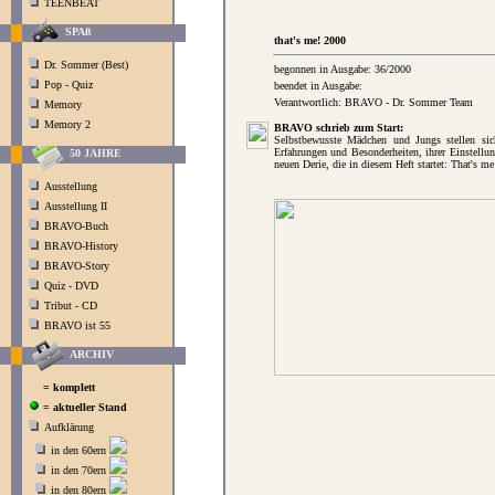
TEENBEAT
SPAß
that's me! 2000
Dr. Sommer (Best)
begonnen in Ausgabe: 36/2000
Pop - Quiz
beendet in Ausgabe:
Verantwortlich: BRAVO - Dr. Sommer Team
Memory
Memory 2
BRAVO schrieb zum Start:
Selbstbewusste Mädchen und Jungs stellen sic
Erfahrungen und Besonderheiten, ihrer Einstellu
50 JAHRE
neuen Derie, die in diesem Heft startet: That's me
Ausstellung
Ausstellung II
BRAVO-Buch
BRAVO-History
BRAVO-Story
Quiz - DVD
Tribut - CD
BRAVO ist 55
ARCHIV
= komplett
= aktueller Stand
Aufklärung
in den 60ern
in den 70ern
in den 80ern