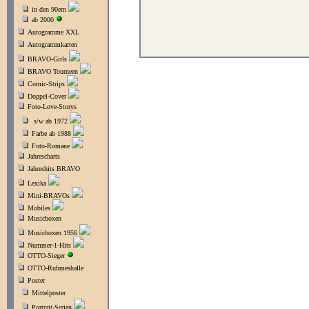
in den 90ern
ab 2000
Autogramme XXL
Autogrammkarten
BRAVO-Girls
BRAVO Tourneen
Comic-Strips
Doppel-Cover
Foto-Love-Storys
s/w ab 1972
Farbe ab 1988
Foto-Romane
Jahrescharts
Jahreshits BRAVO
Lexika
Mini-BRAVOs
Mobiles
Musicboxen
Musicboxen 1956
Nummer-1-Hits
OTTO-Sieger
OTTO-Ruhmeshalle
Poster
Mittelposter
Portrait-Serien