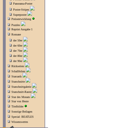
Panorama-Poster
Poster-Stripes
Superposter
Preisentwicklung
Puzzles
Reprint Ausgabe 1
Romane
der 50er
der 60er
der 70er
der 80er
der 90er
Rückseiten
Schallfolien
Starcards
Starschnitte
Starschnittgalerie
Starschnitt-Raster
Star des Monats
Star von Heute
Titelbilder
Sonstige Beilagen
Special: BEATLES
Wissenswertes