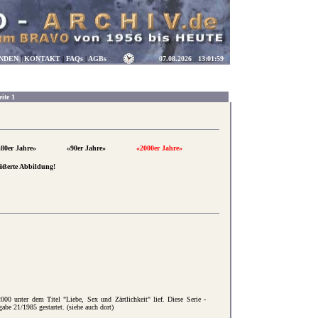
NDEN
|
KONTAKT
|
FAQs
|
AGBs
07.08.2026
13:02:00
te 1
«80er Jahre»
«90er Jahre»
«2000er Jahre»
rößerte Abbildung!
2000 unter dem Titel "Liebe, Sex und Zärtlichkeit" lief. Diese Serie -
abe 21/1985 gestartet. (siehe auch dort)