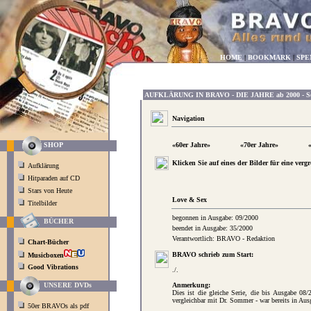
HOME
|
BOOKMARK
|
SPE
AUFKLÄRUNG IN BRAVO - DIE JAHRE ab 2000 - Sei
Navigation
«60er Jahre»
«70er Jahre»
SHOP
Klicken Sie auf eines der Bilder für eine verg
Aufklärung
Hitparaden auf CD
Stars von Heute
Love & Sex
Titelbilder
begonnen in Ausgabe: 09/2000
BÜCHER
beendet in Ausgabe: 35/2000
Verantwortlich: BRAVO - Redaktion
Chart-Bücher
BRAVO schrieb zum Start:
Musicboxen
Good Vibrations
./.
Anmerkung:
UNSERE DVDs
Dies ist die gleiche Serie, die bis Ausgabe 08/
vergleichbar mit Dr. Sommer - war bereits in Ausg
50er BRAVOs als pdf