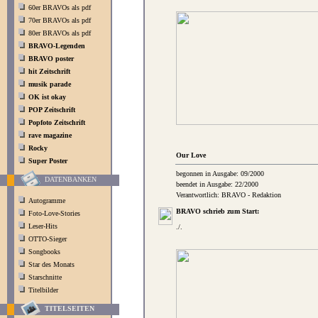
60er BRAVOs als pdf
70er BRAVOs als pdf
80er BRAVOs als pdf
BRAVO-Legenden
BRAVO poster
hit Zeitschrift
musik parade
OK ist okay
POP Zeitschrift
Popfoto Zeitschrift
rave magazine
Rocky
Our Love
Super Poster
begonnen in Ausgabe: 09/2000
DATENBANKEN
beendet in Ausgabe: 22/2000
Verantwortlich: BRAVO - Redaktion
Autogramme
BRAVO schrieb zum Start:
Foto-Love-Stories
Leser-Hits
./.
OTTO-Sieger
Songbooks
Star des Monats
Starschnitte
Titelbilder
TITELSEITEN