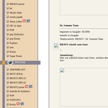
BRAVO poster
hit
Musik Joker
musik parade
Neues Leben
Dr. Sommer Team
OK ist okay
POP
begonnen in Ausgabe: 36/2000
pop (Schweiz)
beendet in Ausgabe:
pop Rocky
Verantwortlich: BRAVO - Dr. Sommer Team
Popfoto
BRAVO schrieb zum Start:
rave
./.
Rocky
Anmerkung:
Super Poster
Dies war natürlich keine neue Serie, erschien a
Sex"
POSTER
ABENDBLATT
BEST (FRA)
BRAVO DIN A1
BRAVO DIN A2
BRAVO poster
melodie & rhythmus
POP
POPFOTO
Rocky