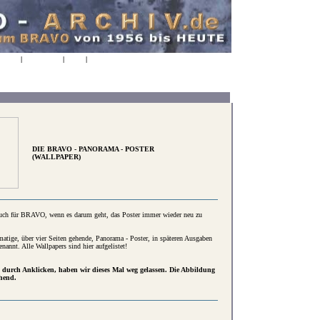
NDEN
|
KONTAKT
|
FAQs
|
AGBs
06.08.2026
17:13:15
DIE BRAVO - PANORAMA - POSTER
(WALLPAPER)
 auch für BRAVO, wenn es darum geht, das Poster immer wieder neu zu
matige, über vier Seiten gehende, Panorama - Poster, in späteren Ausgaben
nannt. Alle Wallpapers sind hier aufgelistet!
 durch Anklicken, haben wir dieses Mal weg gelassen. Die Abbildung
chend.