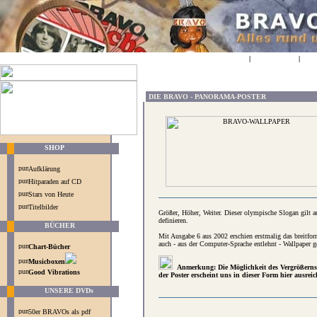
HOME
|
BOOKMARK
|
SPE
DIE BRAVO - PANORAMA-POSTER
SHOP
Aufklärung
Hitparaden auf CD
Stars von Heute
Titelbilder
Größer, Höher, Weiter. Dieser olympische Slogan gilt
definieren.
BÜCHER
Mit Ausgabe 6 aus 2002 erschien erstmalig das breitfor
auch - aus der Computer-Sprache entlehnt - Wallpaper ge
Chart-Bücher
Musicboxen
Anmerkung: Die Möglichkeit des Vergrößerns
Good Vibrations
der Poster erscheint uns in dieser Form hier ausrei
UNSERE DVDs
50er BRAVOs als pdf