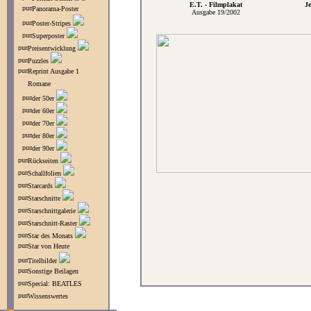
E.T. - Filmplakat
J
Panorama-Poster
Ausgabe 19/2002
Poster-Stripes
Superposter
Preisentwicklung
Puzzles
Reprint Ausgabe 1
Romane
der 50er
der 60er
der 70er
der 80er
der 90er
Rückseiten
Schallfolien
Starcards
Starschnitte
Starschnittgalerie
Starschnitt-Raster
Star des Monats
Star von Heute
Titelbilder
Sonstige Beilagen
Special: BEATLES
Wissenswertes