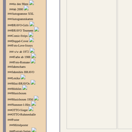
in den 90ern
ab 2000
Autogramme XXL
Autogrammkarten
BRAVO-Girls
BRAVO Tourneen
Comic-Strips
Doppel-Cover
Foto-Love-Storys
s/w ab 1972
Farbe ab 1988
Foto-Romane
Jahrescharts
Jahreshits BRAVO
Lexika
Mini-BRAVOs
Mobiles
Musicboxen
Musicboxen 1956
Nummer-1-Hits
OTTO-Sieger
OTTO-Ruhmeshalle
Poster
Mittelposter
Portrait-Serien