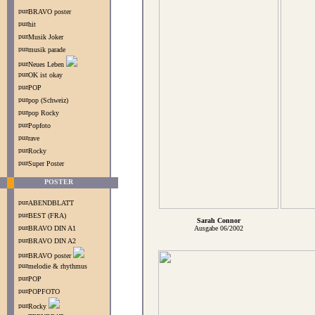
BRAVO poster
hit
Musik Joker
musik parade
Neues Leben
OK ist okay
POP
pop (Schweiz)
pop Rocky
Popfoto
rave
Rocky
Super Poster
POSTER
ABENDBLATT
BEST (FRA)
Sarah Connor
BRAVO DIN A1
Ausgabe 06/2002
BRAVO DIN A2
BRAVO poster
melodie & rhythmus
POP
POPFOTO
Rocky