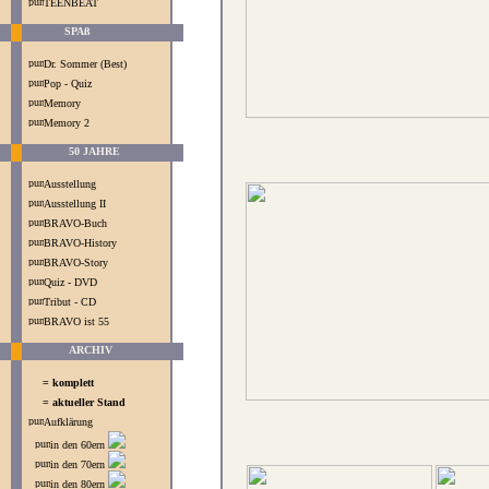
TEENBEAT
SPAß
Dr. Sommer (Best)
Pop - Quiz
Memory
Memory 2
50 JAHRE
Ausstellung
Ausstellung II
BRAVO-Buch
BRAVO-History
BRAVO-Story
Quiz - DVD
Tribut - CD
BRAVO ist 55
ARCHIV
= komplett
= aktueller Stand
Aufklärung
in den 60ern
in den 70ern
in den 80ern