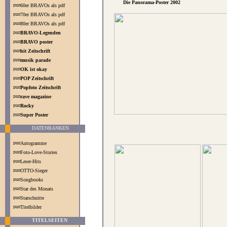
Die Panorama-Poster 2002
60er BRAVOs als pdf
70er BRAVOs als pdf
80er BRAVOs als pdf
BRAVO-Legenden
BRAVO poster
hit Zeitschrift
musik parade
OK ist okay
POP Zeitschrift
Popfoto Zeitschrift
rave magazine
Rocky
Super Poster
DATENBANKEN
Autogramme
Foto-Love-Stories
Leser-Hits
OTTO-Sieger
Songbooks
Star des Monats
Starschnitte
Titelbilder
TITELSEITEN