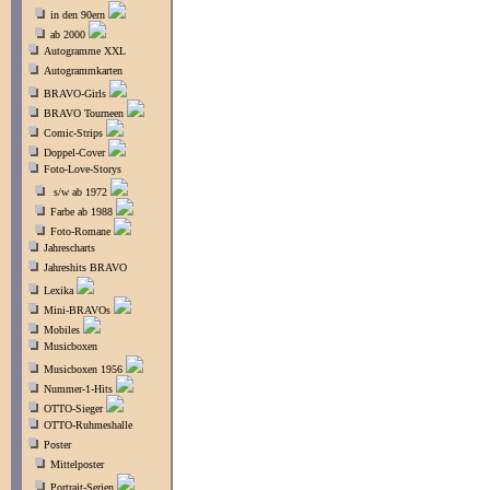
in den 90ern
ab 2000
Autogramme XXL
Autogrammkarten
BRAVO-Girls
BRAVO Tourneen
Comic-Strips
Doppel-Cover
Foto-Love-Storys
s/w ab 1972
Farbe ab 1988
Foto-Romane
Jahrescharts
Jahreshits BRAVO
Lexika
Mini-BRAVOs
Mobiles
Musicboxen
Musicboxen 1956
Nummer-1-Hits
OTTO-Sieger
OTTO-Ruhmeshalle
Poster
Mittelposter
Portrait-Serien