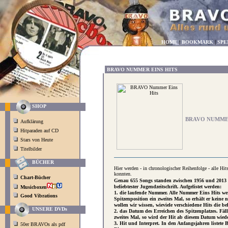
HOME
|
BOOKMARK
|
SPE
BRAVO NUMMER EINS HITS
SHOP
BRAVO NUMMER
Aufklärung
Hitparaden auf CD
Stars von Heute
Titelbilder
BÜCHER
Hier werden - in chronologischer Reihenfolge - alle Hit
konnten.
Chart-Bücher
Genau 655 Songs standen zwischen 1956 und 2013 a
beliebtester Jugendzeitschrift. Aufgelistet werden:
Musicboxen
1. die laufende Nummer. Alle Nummer Eins Hits wer
Good Vibrations
Spitzenposition ein zweites Mal, so erhält er keine
wollen wir wissen, wieviele verschiedene Hits die 
UNSERE DVDs
2. das Datum des Erreichen des Spitzenplatzes. Fäll
zweites Mal, so wird der Hit ab diesem Datum wiede
3. Hit und Interpret. In den Anfangsjahren listete 
50er BRAVOs als pdf