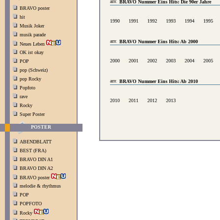
BRAVO Nummer Eins Hits: Die 90er Jahre
BRAVO poster
hit
1990
1991
1992
1993
1994
1995
Musik Joker
musik parade
BRAVO Nummer Eins Hits: Ab 2000
Neues Leben
OK ist okay
2000
2001
2002
2003
2004
2005
POP
pop (Schweiz)
pop Rocky
BRAVO Nummer Eins Hits: Ab 2010
Popfoto
rave
2010
2011
2012
2013
Rocky
Super Poster
POSTER
ABENDBLATT
BEST (FRA)
BRAVO DIN A1
BRAVO DIN A2
BRAVO poster
melodie & rhythmus
POP
POPFOTO
Rocky