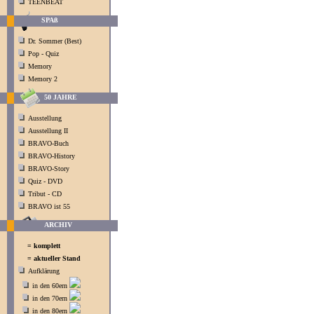
TEENBEAT
SPAß
Dr. Sommer (Best)
Pop - Quiz
Memory
Memory 2
50 JAHRE
Ausstellung
Ausstellung II
BRAVO-Buch
BRAVO-History
BRAVO-Story
Quiz - DVD
Tribut - CD
BRAVO ist 55
ARCHIV
= komplett
= aktueller Stand
Aufklärung
in den 60ern
in den 70ern
in den 80ern