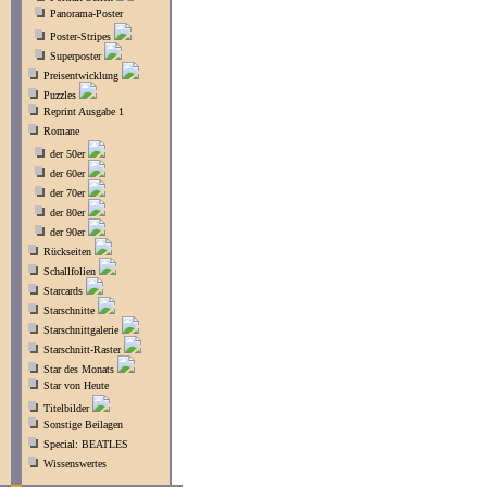
Panorama-Poster
Poster-Stripes
Superposter
Preisentwicklung
Puzzles
Reprint Ausgabe 1
Romane
der 50er
der 60er
der 70er
der 80er
der 90er
Rückseiten
Schallfolien
Starcards
Starschnitte
Starschnittgalerie
Starschnitt-Raster
Star des Monats
Star von Heute
Titelbilder
Sonstige Beilagen
Special: BEATLES
Wissenswertes