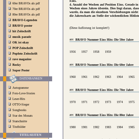
Eins.
60er BRAVOs als pdf
4. Anzahl der Wochen auf Position Eins. Gerade i
Wochen eines Jahres überein. Dies liegt daran, d
70er BRAVOs als pdf
wurde, da man die einzelnen Verschiebungen nicht 
80er BRAVOs als pdf
die Jahrescharts an Stelle der wöchentlichen Hitliste
BRAVO-Legenden
BRAVO poster
(Diese Auflistung ist komplett!)
hit Zeitschrift
musik parade
BRAVO Nummer Eins Hits: Die 50er Jahre
OK ist okay
POP Zeitschrift
1956
1957
1958
1959
Popfoto Zeitschrift
rave magazine
Rocky
BRAVO Nummer Eins Hits: Die 60er Jahre
Super Poster
1960
1961
1962
1963
1964
1965
DATENBANKEN
Autogramme
BRAVO Nummer Eins Hits: Die 70er Jahre
Foto-Love-Stories
Leser-Hits
1970
1971
1972
1973
1974
1975
OTTO-Sieger
Songbooks
BRAVO Nummer Eins Hits: Die 80er Jahre
Star des Monats
Starschnitte
Titelbilder
1980
1981
1982
1983
1984
1985
TITELSEITEN