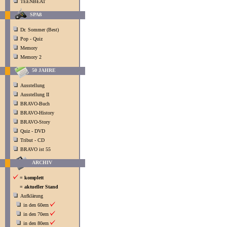
TEENBEAT
SPAß
Dr. Sommer (Best)
Pop - Quiz
Memory
Memory 2
50 JAHRE
Ausstellung
Ausstellung II
BRAVO-Buch
BRAVO-History
BRAVO-Story
Quiz - DVD
Tribut - CD
BRAVO ist 55
ARCHIV
= komplett
= aktueller Stand
Aufklärung
in den 60ern
in den 70ern
in den 80ern