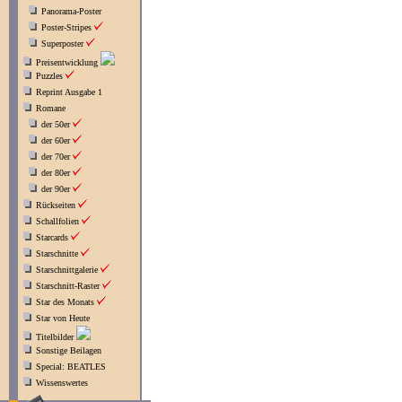
Panorama-Poster
Poster-Stripes
Superposter
Preisentwicklung
Puzzles
Reprint Ausgabe 1
Romane
der 50er
der 60er
der 70er
der 80er
der 90er
Rückseiten
Schallfolien
Starcards
Starschnitte
Starschnittgalerie
Starschnitt-Raster
Star des Monats
Star von Heute
Titelbilder
Sonstige Beilagen
Special: BEATLES
Wissenswertes