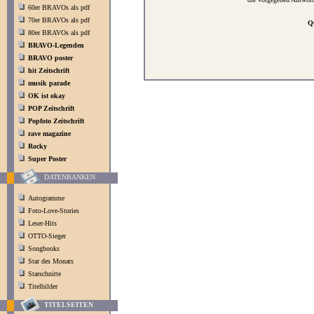
60er BRAVOs als pdf
70er BRAVOs als pdf
Qu
80er BRAVOs als pdf
BRAVO-Legenden
BRAVO poster
hit Zeitschrift
musik parade
OK ist okay
POP Zeitschrift
Popfoto Zeitschrift
rave magazine
Rocky
Super Poster
DATENBANKEN
Autogramme
Foto-Love-Stories
Leser-Hits
OTTO-Sieger
Songbooks
Star des Monats
Starschnitte
Titelbilder
TITELSEITEN