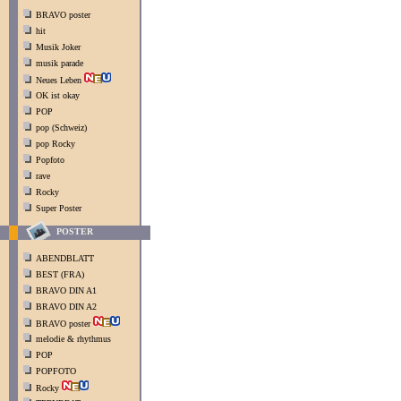
BRAVO poster
hit
Musik Joker
musik parade
Neues Leben
OK ist okay
POP
pop (Schweiz)
pop Rocky
Popfoto
rave
Rocky
Super Poster
POSTER
ABENDBLATT
BEST (FRA)
BRAVO DIN A1
BRAVO DIN A2
BRAVO poster
melodie & rhythmus
POP
POPFOTO
Rocky