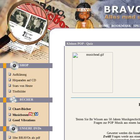
HOME
|
BOOKMARK
|
SPE
Kleines POP - Quiz
SHOP
Aufklärung
Hitparaden auf CD
Stars von Heute
Titelbilder
BÜCHER
Chart-Bücher
Musicboxen
Testen Sie Ihr Wissen aus 50 Jahren Musikgeschich
Good Vibrations
Fragen zur POP Musik aus einem hal
UNSERE DVDs
Gewertet werden die Anzah
Zwölf
Fragen werde aus eine
50er BRAVOs als pdf
die vorgegeben Antwort