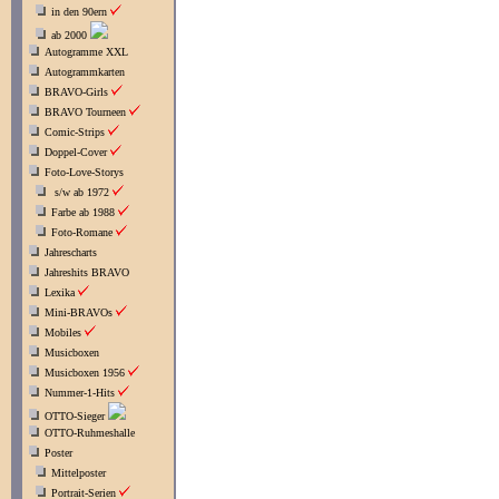
in den 90ern
ab 2000
Autogramme XXL
Autogrammkarten
BRAVO-Girls
BRAVO Tourneen
Comic-Strips
Doppel-Cover
Foto-Love-Storys
s/w ab 1972
Farbe ab 1988
Foto-Romane
Jahrescharts
Jahreshits BRAVO
Lexika
Mini-BRAVOs
Mobiles
Musicboxen
Musicboxen 1956
Nummer-1-Hits
OTTO-Sieger
OTTO-Ruhmeshalle
Poster
Mittelposter
Portrait-Serien