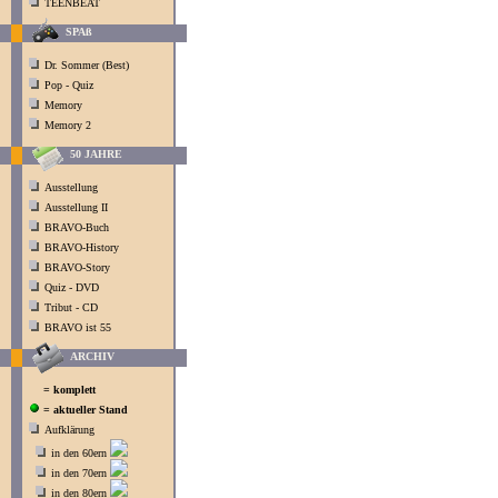
TEENBEAT
SPAß
Dr. Sommer (Best)
Pop - Quiz
Memory
Memory 2
50 JAHRE
Ausstellung
Ausstellung II
BRAVO-Buch
BRAVO-History
BRAVO-Story
Quiz - DVD
Tribut - CD
BRAVO ist 55
ARCHIV
= komplett
= aktueller Stand
Aufklärung
in den 60ern
in den 70ern
in den 80ern