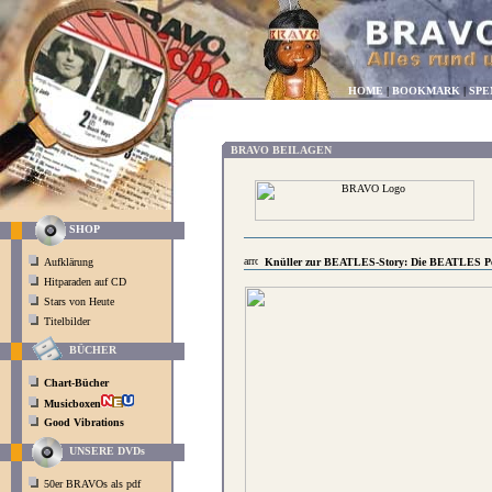
HOME
|
BOOKMARK
|
SPE
BRAVO BEILAGEN
SHOP
Aufklärung
Knüller zur BEATLES-Story: Die BEATLES P
Hitparaden auf CD
Stars von Heute
Titelbilder
BÜCHER
Chart-Bücher
Musicboxen
Good Vibrations
UNSERE DVDs
50er BRAVOs als pdf