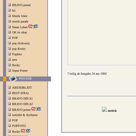
BRAVO poster
hit
Musik Joker
musik parade
Neues Leben
OK ist okay
POP
pop (Schweiz)
pop Rocky
Popfoto
rave
Rocky
Super Poster
7-teilig ab Ausgabe 24 aus 1964
POSTER
ABENDBLATT
BEST (FRA)
BRAVO DIN A1
BRAVO DIN A2
BRAVO poster
zurück
melodie & rhythmus
POP
POPFOTO
Rocky