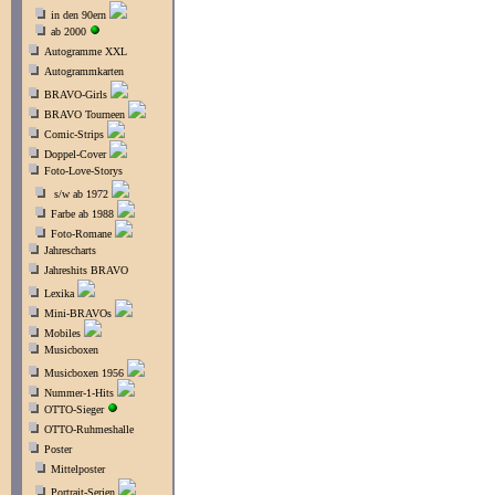
in den 90ern
ab 2000
Autogramme XXL
Autogrammkarten
BRAVO-Girls
BRAVO Tourneen
Comic-Strips
Doppel-Cover
Foto-Love-Storys
s/w ab 1972
Farbe ab 1988
Foto-Romane
Jahrescharts
Jahreshits BRAVO
Lexika
Mini-BRAVOs
Mobiles
Musicboxen
Musicboxen 1956
Nummer-1-Hits
OTTO-Sieger
OTTO-Ruhmeshalle
Poster
Mittelposter
Portrait-Serien