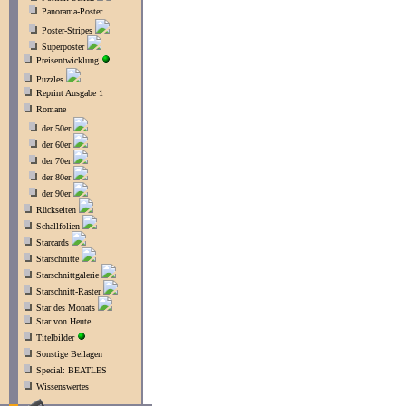
Panorama-Poster
Poster-Stripes
Superposter
Preisentwicklung
Puzzles
Reprint Ausgabe 1
Romane
der 50er
der 60er
der 70er
der 80er
der 90er
Rückseiten
Schallfolien
Starcards
Starschnitte
Starschnittgalerie
Starschnitt-Raster
Star des Monats
Star von Heute
Titelbilder
Sonstige Beilagen
Special: BEATLES
Wissenswertes