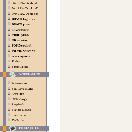
60er BRAVOs als pdf
70er BRAVOs als pdf
80er BRAVOs als pdf
BRAVO-Legenden
BRAVO poster
hit Zeitschrift
musik parade
OK ist okay
POP Zeitschrift
Popfoto Zeitschrift
rave magazine
Rocky
Super Poster
DATENBANKEN
Autogramme
Foto-Love-Stories
Leser-Hits
OTTO-Sieger
Songbooks
Star des Monats
Starschnitte
Titelbilder
TITELSEITEN