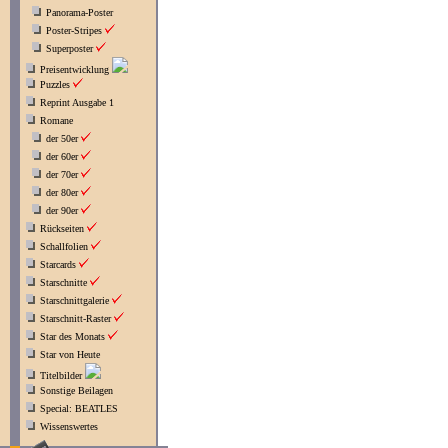
Panorama-Poster
Poster-Stripes
Superposter
Preisentwicklung
Puzzles
Reprint Ausgabe 1
Romane
der 50er
der 60er
der 70er
der 80er
der 90er
Rückseiten
Schallfolien
Starcards
Starschnitte
Starschnittgalerie
Starschnitt-Raster
Star des Monats
Star von Heute
Titelbilder
Sonstige Beilagen
Special: BEATLES
Wissenswertes