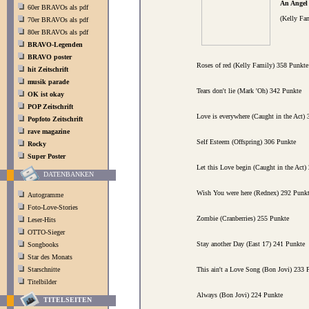
An Angel
60er BRAVOs als pdf
(Kelly Fa
70er BRAVOs als pdf
80er BRAVOs als pdf
BRAVO-Legenden
BRAVO poster
Roses of red (Kelly Family) 358 Punkte
hit Zeitschrift
musik parade
Tears don't lie (Mark 'Oh) 342 Punkte
OK ist okay
POP Zeitschrift
Love is everywhere (Caught in the Act)
Popfoto Zeitschrift
rave magazine
Self Esteem (Offspring) 306 Punkte
Rocky
Super Poster
Let this Love begin (Caught in the Act)
DATENBANKEN
Wish You were here (Rednex) 292 Punk
Autogramme
Foto-Love-Stories
Zombie (Cranberries) 255 Punkte
Leser-Hits
OTTO-Sieger
Stay another Day (East 17) 241 Punkte
Songbooks
Star des Monats
Starschnitte
This ain't a Love Song (Bon Jovi) 233 
Titelbilder
Always (Bon Jovi) 224 Punkte
TITELSEITEN