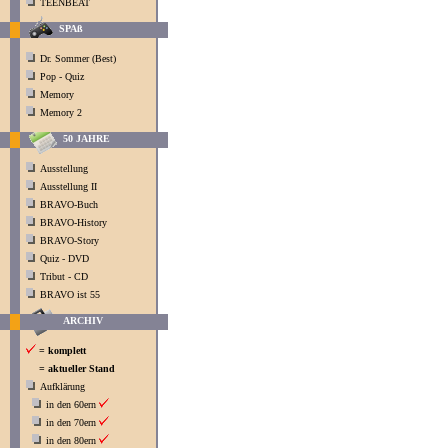
TEENBEAT
SPAß
Dr. Sommer (Best)
Pop - Quiz
Memory
Memory 2
50 JAHRE
Ausstellung
Ausstellung II
BRAVO-Buch
BRAVO-History
BRAVO-Story
Quiz - DVD
Tribut - CD
BRAVO ist 55
ARCHIV
= komplett
= aktueller Stand
Aufklärung
in den 60ern
in den 70ern
in den 80ern