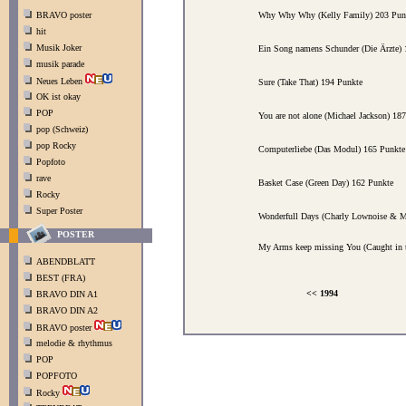
BRAVO poster
Why Why Why (Kelly Family) 203 Pun
hit
Musik Joker
Ein Song namens Schunder (Die Ärzte) 
musik parade
Neues Leben
Sure (Take That) 194 Punkte
OK ist okay
POP
You are not alone (Michael Jackson) 18
pop (Schweiz)
pop Rocky
Computerliebe (Das Modul) 165 Punkte
Popfoto
rave
Basket Case (Green Day) 162 Punkte
Rocky
Super Poster
Wonderfull Days (Charly Lownoise & M
POSTER
My Arms keep missing You (Caught in t
ABENDBLATT
BEST (FRA)
<< 1994
BRAVO DIN A1
BRAVO DIN A2
BRAVO poster
melodie & rhythmus
POP
POPFOTO
Rocky