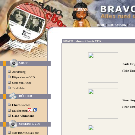
HOME
|
BOOKMARK
|
SPE
BRAVO Jahres - Charts 1995
SHOP
Back for
(Take Tha
Aufklärung
Hitparaden auf CD
Stars von Heute
Titelbilder
BÜCHER
Never for
Chart-Bücher
(Take Tha
Musicboxen
Good Vibrations
UNSERE DVDs
50er BRAVOs als pdf