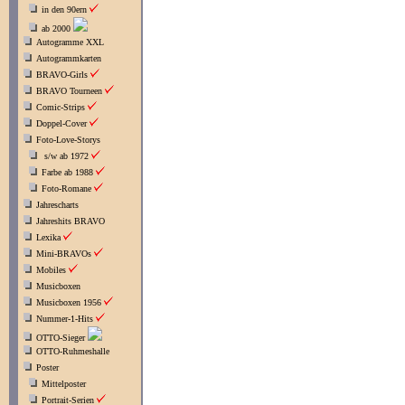
in den 90ern
ab 2000
Autogramme XXL
Autogrammkarten
BRAVO-Girls
BRAVO Tourneen
Comic-Strips
Doppel-Cover
Foto-Love-Storys
s/w ab 1972
Farbe ab 1988
Foto-Romane
Jahrescharts
Jahreshits BRAVO
Lexika
Mini-BRAVOs
Mobiles
Musicboxen
Musicboxen 1956
Nummer-1-Hits
OTTO-Sieger
OTTO-Ruhmeshalle
Poster
Mittelposter
Portrait-Serien