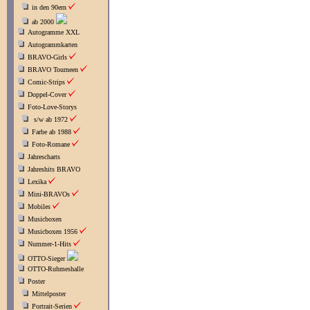
in den 90ern
ab 2000
Autogramme XXL
Autogrammkarten
BRAVO-Girls
BRAVO Tourneen
Comic-Strips
Doppel-Cover
Foto-Love-Storys
s/w ab 1972
Farbe ab 1988
Foto-Romane
Jahrescharts
Jahreshits BRAVO
Lexika
Mini-BRAVOs
Mobiles
Musicboxen
Musicboxen 1956
Nummer-1-Hits
OTTO-Sieger
OTTO-Ruhmeshalle
Poster
Mittelposter
Portrait-Serien