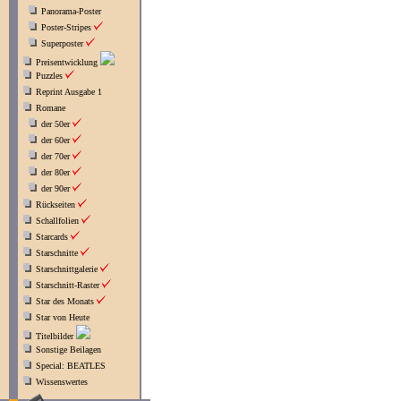
Panorama-Poster
Poster-Stripes
Superposter
Preisentwicklung
Puzzles
Reprint Ausgabe 1
Romane
der 50er
der 60er
der 70er
der 80er
der 90er
Rückseiten
Schallfolien
Starcards
Starschnitte
Starschnittgalerie
Starschnitt-Raster
Star des Monats
Star von Heute
Titelbilder
Sonstige Beilagen
Special: BEATLES
Wissenswertes