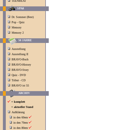
TEENBEAT
SPAß
Dr. Sommer (Best)
Pop - Quiz
Memory
Memory 2
50 JAHRE
Ausstellung
Ausstellung II
BRAVO-Buch
BRAVO-History
BRAVO-Story
Quiz - DVD
Tribut - CD
BRAVO ist 55
ARCHIV
= komplett
= aktueller Stand
Aufklärung
in den 60ern
in den 70ern
in den 80ern