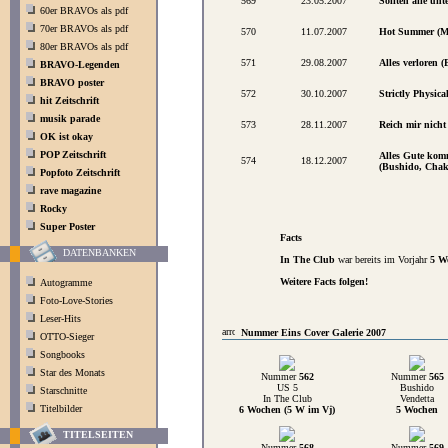
569
23.05.2007
Sollten alle un
60er BRAVOs als pdf
70er BRAVOs als pdf
570
11.07.2007
Hot Summer (M
80er BRAVOs als pdf
571
29.08.2007
Alles verloren 
BRAVO-Legenden
BRAVO poster
572
30.10.2007
Strictly Physica
hit Zeitschrift
musik parade
573
28.11.2007
Reich mir nich
OK ist okay
POP Zeitschrift
Alles Gute kom
574
18.12.2007
(Bushido, Cha
Popfoto Zeitschrift
rave magazine
Rocky
Super Poster
Facts
DATENBANKEN
In The Club
war bereits im Vorjahr
5 W
Weitere Facts folgen!
Autogramme
Foto-Love-Stories
Leser-Hits
Nummer Eins Cover Galerie 2007
OTTO-Sieger
Songbooks
Star des Monats
Nummer
562
Nummer
565
US 5
Bushido
Starschnitte
In The Club
Vendetta
Titelbilder
6 Wochen (5 W im Vj)
5 Wochen
TITELSEITEN
Nummer
568
Nummer
569