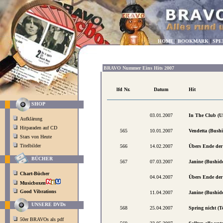
HOME
|
BOOKMARK
|
SPE
BRAVO Nummer Eins Hits 2007
lfd Nr.
Datum
Hit
SHOP
03.01.2007
In The Club (U
Aufklärung
Hitparaden auf CD
565
10.01.2007
Vendetta (Bush
Stars von Heute
Titelbilder
566
14.02.2007
Übers Ende der 
BÜCHER
567
07.03.2007
Janine (Bushid
Chart-Bücher
04.04.2007
Übers Ende der 
Musicboxen
Good Vibrations
11.04.2007
Janine (Bushid
UNSERE DVDs
568
25.04.2007
Spring nicht (T
50er BRAVOs als pdf