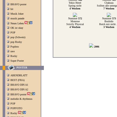
Tokio Hotel
Chakuza
BRAVO poster
Spring nicht
Sollten alle unterg
4 Wochen
7 Wochen
hit
Musik Joker
musik parade
Nummer
572
Nummer
573
Monrose
Bushido
Neues Leben
Strictly Physical
Reich mir nicht .
4 Wochen
3 Wochen
OK ist okay
POP
pop (Schweiz)
pop Rocky
Popfoto
2006
rave
Rocky
Super Poster
POSTER
ABENDBLATT
BEST (FRA)
BRAVO DIN A1
BRAVO DIN A2
BRAVO poster
melodie & rhythmus
POP
POPFOTO
Rocky