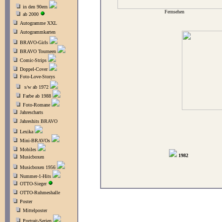
in den 90ern
Fernsehen
ab 2000
Autogramme XXL
Autogrammkarten
BRAVO-Girls
BRAVO Tourneen
Comic-Strips
Doppel-Cover
Foto-Love-Storys
s/w ab 1972
Farbe ab 1988
Foto-Romane
Jahrescharts
Jahreshits BRAVO
Lexika
Mini-BRAVOs
Mobiles
1982
Musicboxen
Musicboxen 1956
Nummer-1-Hits
OTTO-Sieger
OTTO-Ruhmeshalle
Poster
Mittelposter
Portrait-Serien