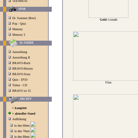
TEENBEAT
SPAß
Dr. Sommer (Best)
Gold:
Limahl
Pop - Quiz
Memory
Memory 2
50 JAHRE
Ausstellung
Ausstellung II
BRAVO-Buch
BRAVO-History
BRAVO-Story
Quiz - DVD
Film
Tribut - CD
BRAVO ist 55
ARCHIV
= komplett
= aktueller Stand
Aufklärung
in den 60ern
in den 70ern
in den 80ern