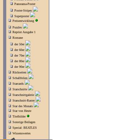
Panorama-Poster
Poster-Stripes
Superposter
Preisentwicklung
Puzzles
Reprint Ausgabe 1
Romane
der 50er
der 60er
der 70er
der 80er
der 90er
Rückseiten
Schallfolien
Starcards
Starschnitte
Starschnittgalerie
Starschnitt-Raster
Star des Monats
Star von Heute
Titelbilder
Sonstige Beilagen
Special: BEATLES
Wissenswertes