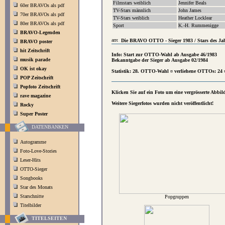
Filmstars weiblich
Jennifer Beals
60er BRAVOs als pdf
TV-Stars männlich
John James
70er BRAVOs als pdf
TV-Stars weiblich
Heather Locklear
80er BRAVOs als pdf
Sport
K.-H. Rummenigge
BRAVO-Legenden
Die BRAVO OTTO - Sieger 1983 / Stars des Ja
BRAVO poster
hit Zeitschrift
Info: Start zur OTTO-Wahl ab Ausgabe 46/1983
musik parade
Bekanntgabe der Sieger ab Ausgabe 02/1984
OK ist okay
Statistik: 28. OTTO-Wahl ¤ verliehene OTTOs: 24
POP Zeitschrift
Popfoto Zeitschrift
Klicken Sie auf ein Foto um eine vergrösserte Abbi
rave magazine
Weitere Siegerfotos wurden nicht veröffentlicht!
Rocky
Super Poster
DATENBANKEN
Autogramme
Foto-Love-Stories
Leser-Hits
OTTO-Sieger
Songbooks
Star des Monats
Starschnitte
Popgruppen
Titelbilder
TITELSEITEN