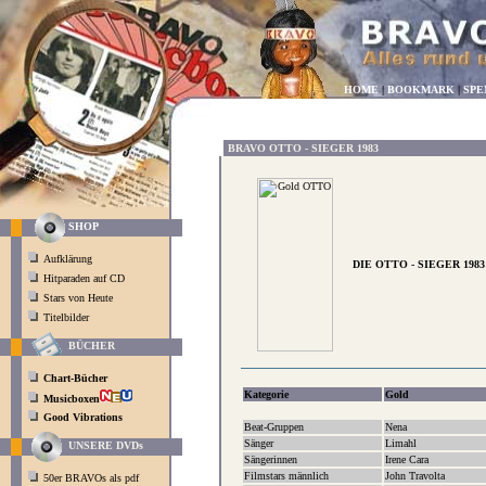
HOME
|
BOOKMARK
|
SPE
BRAVO OTTO - SIEGER 1983
SHOP
Aufklärung
DIE OTTO - SIEGER 1983
Hitparaden auf CD
Stars von Heute
Titelbilder
BÜCHER
Chart-Bücher
Kategorie
Gold
Musicboxen
Good Vibrations
Beat-Gruppen
Nena
Sänger
Limahl
UNSERE DVDs
Sängerinnen
Irene Cara
Filmstars männlich
John Travolta
50er BRAVOs als pdf