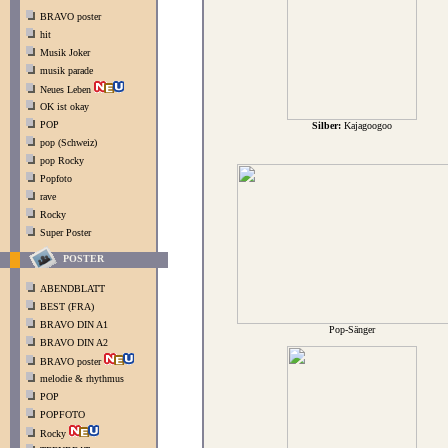
BRAVO poster
hit
Musik Joker
musik parade
Neues Leben
OK ist okay
POP
Silber:
Kajagoogoo
pop (Schweiz)
pop Rocky
Popfoto
rave
Rocky
Super Poster
POSTER
ABENDBLATT
BEST (FRA)
BRAVO DIN A1
Pop-Sänger
BRAVO DIN A2
BRAVO poster
melodie & rhythmus
POP
POPFOTO
Rocky