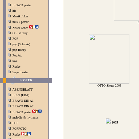
BRAVO poster
hit
Musik Joker
musik parade
Neues Leben
OK ist okay
POP
pop (Schweiz)
pop Rocky
Popfoto
rave
Rocky
Super Poster
POSTER
OTTO-Sieger 2006
ABENDBLATT
BEST (FRA)
BRAVO DIN A1
BRAVO DIN A2
BRAVO poster
melodie & rhythmus
2005
POP
POPFOTO
Rocky