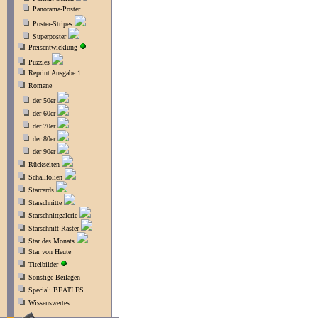
Panorama-Poster
Poster-Stripes
Superposter
Preisentwicklung
Puzzles
Reprint Ausgabe 1
Romane
der 50er
der 60er
der 70er
der 80er
der 90er
Rückseiten
Schallfolien
Starcards
Starschnitte
Starschnittgalerie
Starschnitt-Raster
Star des Monats
Star von Heute
Titelbilder
Sonstige Beilagen
Special: BEATLES
Wissenswertes