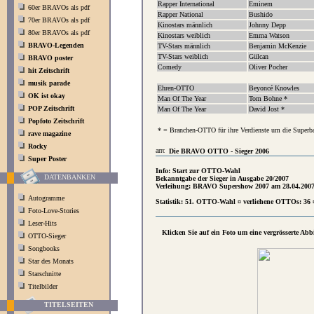
Rapper International
Eminem
60er BRAVOs als pdf
Rapper National
Bushido
70er BRAVOs als pdf
Kinostars männlich
Johnny Depp
80er BRAVOs als pdf
Kinostars weiblich
Emma Watson
BRAVO-Legenden
TV-Stars männlich
Benjamin McKenzie
TV-Stars weiblich
Gülcan
BRAVO poster
Comedy
Oliver Pocher
hit Zeitschrift
musik parade
Ehren-OTTO
Beyoncé Knowles
OK ist okay
Man Of The Year
Tom Bohne *
POP Zeitschrift
Man Of The Year
David Jost *
Popfoto Zeitschrift
* = Branchen-OTTO für ihre Verdienste um die Superb
rave magazine
Rocky
Die BRAVO OTTO - Sieger 2006
Super Poster
Info: Start zur OTTO-Wahl
DATENBANKEN
Bekanntgabe der Sieger in Ausgabe 20/2007
Verleihung: BRAVO Supershow 2007 am 28.04.2007
Autogramme
Statistik: 51. OTTO-Wahl ¤ verliehene OTTOs: 36 
Foto-Love-Stories
Leser-Hits
Klicken Sie auf ein Foto um eine vergrösserte Ab
OTTO-Sieger
Songbooks
Star des Monats
Starschnitte
Titelbilder
TITELSEITEN