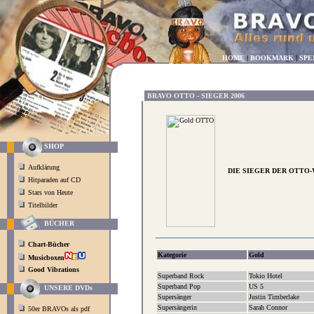
HOME
|
BOOKMARK
|
SPE
BRAVO OTTO - SIEGER 2006
SHOP
Aufklärung
DIE SIEGER DER OTTO-
Hitparaden auf CD
Stars von Heute
Titelbilder
BÜCHER
Chart-Bücher
Kategorie
Gold
Musicboxen
Good Vibrations
Superband Rock
Tokio Hotel
Superband Pop
US 5
UNSERE DVDs
Supersänger
Justin Timberlake
Supersängerin
Sarah Connor
50er BRAVOs als pdf