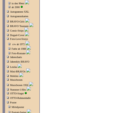
in den 90ern
ab 2000
Autogramme XXL
Autogrammkarten
BRAVO-Girls
BRAVO Tourneen
Comic-Strips
Doppel-Cover
Foto-Love-Storys
s/w ab 1972
Farbe ab 1988
Foto-Romane
Jahrescharts
Jahreshits BRAVO
Lexika
Mini-BRAVOs
Mobiles
Musicboxen
Musicboxen 1956
Nummer-1-Hits
OTTO-Sieger
OTTO-Ruhmeshalle
Poster
Mittelposter
Portrait-Serien