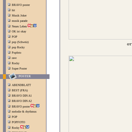
BRAVO poster
hit
Musik Joker
musik parade
Neues Leben
OK ist okay
POP
pop (Schweiz)
OTT
pop Rocky
Popfoto
rave
Rocky
Super Poster
POSTER
ABENDBLATT
BEST (FRA)
BRAVO DIN A1
BRAVO DIN A2
BRAVO poster
melodie & rhythmus
POP
POPFOTO
Rocky