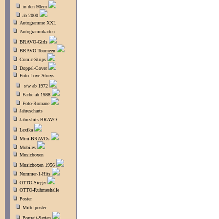
in den 90ern
ab 2000
Autogramme XXL
Autogrammkarten
BRAVO-Girls
BRAVO Tourneen
Comic-Strips
Doppel-Cover
Foto-Love-Storys
s/w ab 1972
Farbe ab 1988
Foto-Romane
Jahrescharts
Jahreshits BRAVO
Lexika
Mini-BRAVOs
Mobiles
Musicboxen
Musicboxen 1956
Nummer-1-Hits
OTTO-Sieger
OTTO-Ruhmeshalle
Poster
Mittelposter
Portrait-Serien