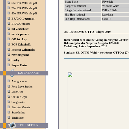
Beste Serie
Riverdale
60er BRAVOs als pdf
Sänger/in national
Wincent Weiss
70er BRAVOs als pdf
Sänger/in international
Billie Eilish
80er BRAVOs als pdf
Hip Hop national
Loredana
BRAVO-Legenden
Hip Hop international
Cardi B
BRAVO poster
hit Zeitschrift
Die BRAVO OTTO - Sieger 2019
musik parade
OK ist okay
Info: Aufruf zum Online-Voting in Ausgabe 23/2019
Bekanntgabe der Sieger in Ausgabe 02/2020
POP Zeitschrift
Verleihung: keine Supershow 2019
Popfoto Zeitschrift
Statistik: 63. OTTO-Wahl ¤ verliehene OTTOs: 27 
rave magazine
Rocky
Super Poster
DATENBANKEN
Autogramme
Foto-Love-Stories
Leser-Hits
OTTO-Sieger
Songbooks
Star des Monats
Starschnitte
Titelbilder
TITELSEITEN