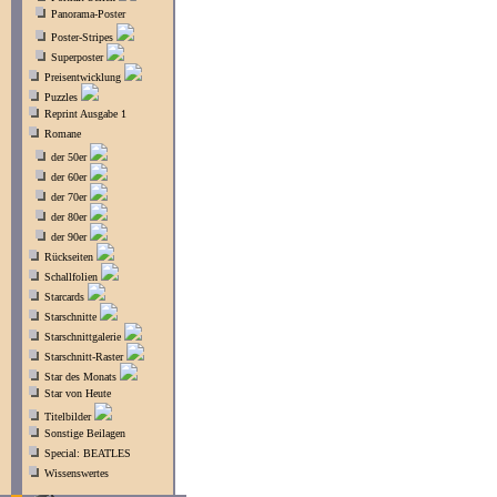
Panorama-Poster
Poster-Stripes
Superposter
Preisentwicklung
Puzzles
Reprint Ausgabe 1
Romane
der 50er
der 60er
der 70er
der 80er
der 90er
Rückseiten
Schallfolien
Starcards
Starschnitte
Starschnittgalerie
Starschnitt-Raster
Star des Monats
Star von Heute
Titelbilder
Sonstige Beilagen
Special: BEATLES
Wissenswertes