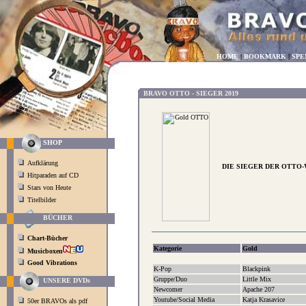
HOME
|
BOOKMARK
|
SPE
BRAVO OTTO - SIEGER 2019
SHOP
Aufklärung
DIE SIEGER DER OTTO-
Hitparaden auf CD
Stars von Heute
Titelbilder
BÜCHER
Chart-Bücher
Kategorie
Gold
Musicboxen
Good Vibrations
K-Pop
Blackpink
Gruppe/Duo
Little Mix
UNSERE DVDs
Newcomer
Apache 207
Youtube/Social Media
Katja Krasavice
50er BRAVOs als pdf