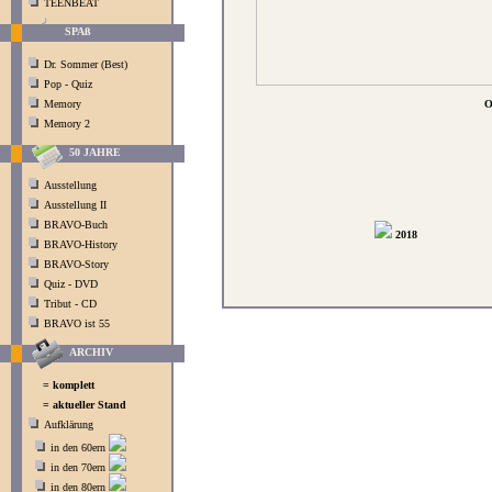
TEENBEAT
SPAß
Dr. Sommer (Best)
Pop - Quiz
Memory
O
Memory 2
50 JAHRE
Ausstellung
Ausstellung II
BRAVO-Buch
2018
BRAVO-History
BRAVO-Story
Quiz - DVD
Tribut - CD
BRAVO ist 55
ARCHIV
= komplett
= aktueller Stand
Aufklärung
in den 60ern
in den 70ern
in den 80ern