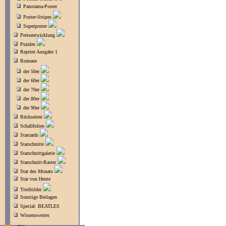
Panorama-Poster
Poster-Stripes
Superposter
Preisentwicklung
Puzzles
Reprint Ausgabe 1
Romane
der 50er
der 60er
der 70er
der 80er
der 90er
Rückseiten
Schallfolien
Starcards
Starschnitte
Starschnittgalerie
Starschnitt-Raster
Star des Monats
Star von Heute
Titelbilder
Sonstige Beilagen
Special: BEATLES
Wissenswertes