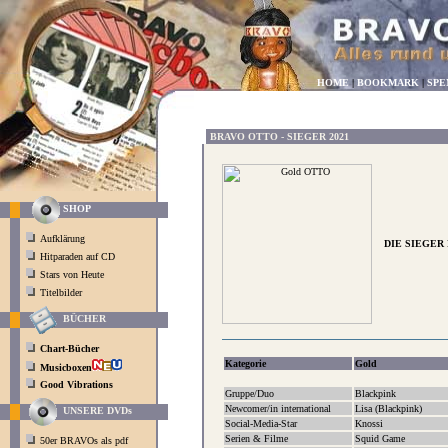
HOME
|
BOOKMARK
|
SPE
BRAVO OTTO - SIEGER 2021
SHOP
Aufklärung
DIE SIEGER
Hitparaden auf CD
Stars von Heute
Titelbilder
BÜCHER
Chart-Bücher
Kategorie
Gold
Musicboxen
Good Vibrations
Gruppe/Duo
Blackpink
Newcomer/in international
Lisa (Blackpink)
UNSERE DVDs
Social-Media-Star
Knossi
Serien & Filme
Squid Game
50er BRAVOs als pdf