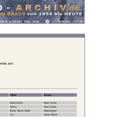
NDEN
|
KONTAKT
|
FAQs
|
AGBs
08.08.2026
12:17:51
WAHL 2023
Silber
Bronze
Billie Eilish
Harry Styles
Ayliva
Nina Chuba
Berlin Tag & Nacht
Heartstopper
Cro
Shirin David