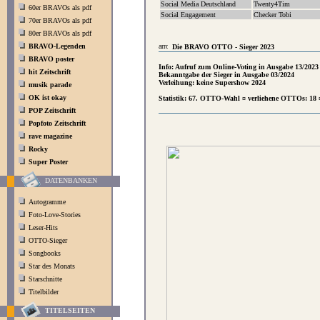
Social Media Deutschland
Twenty4Tim
60er BRAVOs als pdf
Social Engagement
Checker Tobi
70er BRAVOs als pdf
80er BRAVOs als pdf
BRAVO-Legenden
Die BRAVO OTTO - Sieger 2023
BRAVO poster
Info: Aufruf zum Online-Voting in Ausgabe 13/2023
hit Zeitschrift
Bekanntgabe der Sieger in Ausgabe 03/2024
Verleihung: keine Supershow 2024
musik parade
OK ist okay
Statistik: 67. OTTO-Wahl ¤ verliehene OTTOs: 18 
POP Zeitschrift
Popfoto Zeitschrift
rave magazine
Rocky
Super Poster
DATENBANKEN
Autogramme
Foto-Love-Stories
Leser-Hits
OTTO-Sieger
Songbooks
Star des Monats
Starschnitte
Titelbilder
TITELSEITEN