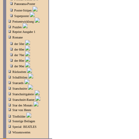
Panorama-Poster
Poster-Stripes
Superposter
Preisentwicklung
Puzzles
Reprint Ausgabe 1
Romane
der 50er
der 60er
der 70er
der 80er
der 90er
Rückseiten
Schallfolien
Starcards
Starschnitte
Starschnittgalerie
Starschnitt-Raster
Star des Monats
Star von Heute
Titelbilder
Sonstige Beilagen
Special: BEATLES
Wissenswertes