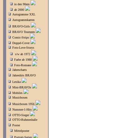
in den 90ern
ab 2000
Autogramme XXL
Autogrammkarten
BRAVO-Girls
BRAVO Tourneen
Comic-Strips
Doppel-Cover
Foto-Love-Storys
s/w ab 1972
Farbe ab 1988
Foto-Romane
Jahrescharts
Jahreshits BRAVO
Lexika
Mini-BRAVOs
Mobiles
Musicboxen
Musicboxen 1956
Nummer-1-Hits
OTTO-Sieger
OTTO-Ruhmeshalle
Poster
Mittelposter
Portrait-Serien