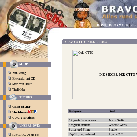
HOME
|
BOOKMARK
|
SPE
BRAVO OTTO - SIEGER 2023
SHOP
Aufklärung
DIE SIEGER DER OTTO-
Hitparaden auf CD
Stars von Heute
Titelbilder
BÜCHER
Chart-Bücher
Kategorie
Gold
Musicboxen
Good Vibrations
Sänger/in international
Taylor Swift
Sänger/in national
Wincent Weiss
UNSERE DVDs
Serien und Filme
Barbie
Rap/HipHop national
Apache 207
50er BRAVOs als pdf