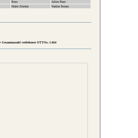
Rezo
Julien Bam
Malte Zierden
Nadine Breaty
¤ Gesamtanzahl verliehener OTTOs: 1.664