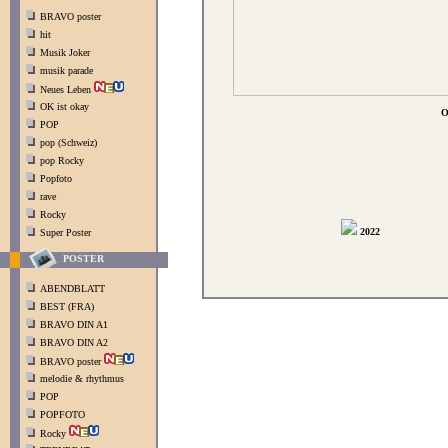
BRAVO poster
hit
Musik Joker
musik parade
Neues Leben
OK ist okay
O
POP
pop (Schweiz)
pop Rocky
Popfoto
rave
Rocky
2022
Super Poster
POSTER
ABENDBLATT
BEST (FRA)
BRAVO DIN A1
BRAVO DIN A2
BRAVO poster
melodie & rhythmus
POP
POPFOTO
Rocky