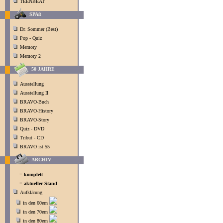
TEENBEAT
SPAß
Dr. Sommer (Best)
Pop - Quiz
Memory
Memory 2
50 JAHRE
Ausstellung
Ausstellung II
BRAVO-Buch
BRAVO-History
BRAVO-Story
Quiz - DVD
Tribut - CD
BRAVO ist 55
ARCHIV
= komplett
= aktueller Stand
Aufklärung
in den 60ern
in den 70ern
in den 80ern