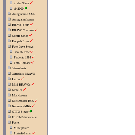
in den 90ern
ab 2000
Autogramme XXL
Autogrammkarten
BRAVO-Girls
BRAVO Tourneen
Comic-Strips
Doppel-Cover
Foto-Love-Storys
s/w ab 1972
Farbe ab 1988
Foto-Romane
Jahrescharts
Jahreshits BRAVO
Lexika
Mini-BRAVOs
Mobiles
Musicboxen
Musicboxen 1956
Nummer-1-Hits
OTTO-Sieger
OTTO-Ruhmeshalle
Poster
Mittelposter
Portrait-Serien