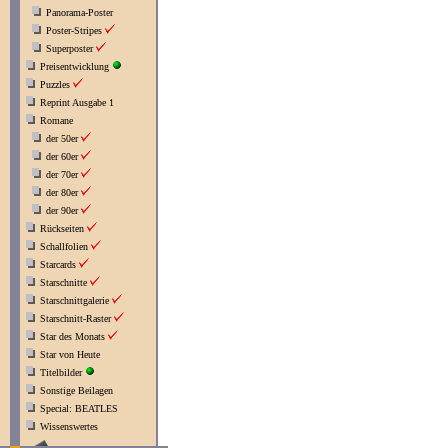
Panorama-Poster
Poster-Stripes
Superposter
Preisentwicklung
Puzzles
Reprint Ausgabe 1
Romane
der 50er
der 60er
der 70er
der 80er
der 90er
Rückseiten
Schallfolien
Starcards
Starschnitte
Starschnittgalerie
Starschnitt-Raster
Star des Monats
Star von Heute
Titelbilder
Sonstige Beilagen
Special: BEATLES
Wissenswertes