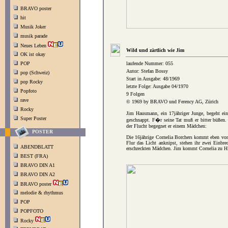
BRAVO poster
hit
Musik Joker
musik parade
Neues Leben
Wild und zärtlich wie Jim
OK ist okay
POP
laufende Nummer: 055
Autor: Stefan Bossy
pop (Schweiz)
Start in Ausgabe: 48/1969
pop Rocky
letzte Folge: Ausgabe 04/1970
Popfoto
9 Folgen
rave
© 1969 by BRAVO und Ferency AG, Zürich
Rocky
Jim Hausmann, ein 17jähriger Junge, begeht ein
Super Poster
geschnappt. F�r seine Tat muß er bitter büßen.
der Flucht begegnet er einem Mädchen:
POSTER
Die 16jährige Cornelia Borchers kommt eben von
Flur das Licht anknipst, stehen ihr zwei Einbr
ABENDBLATT
erschreckten Mädchen. Jim kommt Cornelia zu Hilf
BEST (FRA)
BRAVO DIN A1
BRAVO DIN A2
BRAVO poster
melodie & rhythmus
POP
POPFOTO
Rocky