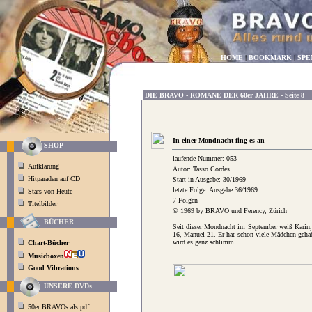
HOME
|
BOOKMARK
|
SPE
DIE BRAVO - ROMANE DER 60er JAHRE - Seite 8
In einer Mondnacht fing es an
SHOP
laufende Nummer: 053
Aufklärung
Autor: Tasso Cordes
Hitparaden auf CD
Start in Ausgabe: 30/1969
letzte Folge: Ausgabe 36/1969
Stars von Heute
7 Folgen
Titelbilder
© 1969 by BRAVO und Ferency, Zürich
BÜCHER
Seit dieser Mondnacht im September weiß Karin, 
16, Manuel 21. Er hat schon viele Mädchen gehabt
wird es ganz schlimm...
Chart-Bücher
Musicboxen
Good Vibrations
UNSERE DVDs
50er BRAVOs als pdf