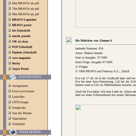
60er BRAVOs als pdf
70er BRAVOs als pdf
80er BRAVOs als pdf
BRAVO-Legenden
BRAVO poster
hit Zeitschrift
musik parade
Die Mädchen von Zimmer 6
OK ist okay
POP Zeitschrift
laufende Nummer: 054
Popfoto Zeitschrift
Autor: Markus Amann
Start in Ausgabe: 37/1969
rave magazine
letzte Folge: Ausgabe 47/1969
Rocky
11 Folgen
Super Poster
© 1969 BRAVO und Ferenczy A.G., Zürich
DATENBANKEN
Eva war 17 als sie in die Großstadt kam und bei 
Eva bei einer Auto-Vermietung, Lili bei der Zoll
Immer wenn er Lili im Mädchenheim besucht, m
Autogramme
Foto-Love-Stories
Auch bei Eva bahnt sich eine Liebe an. Schon am e
fand sie einen Schlüsselbund mit einem Talisman.
Leser-Hits
OTTO-Sieger
Songbooks
Star des Monats
Starschnitte
Titelbilder
TITELSEITEN