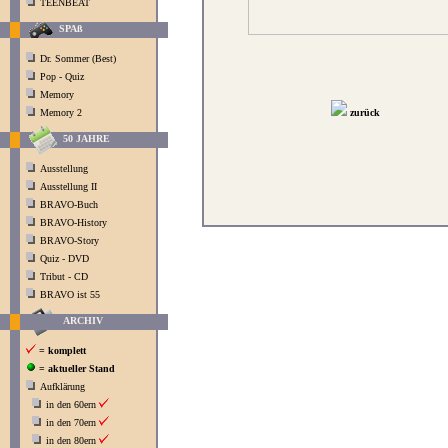
TEENBEAT
SPAß
Dr. Sommer (Best)
Pop - Quiz
Memory
Memory 2
zurück
50 JAHRE
Ausstellung
Ausstellung II
BRAVO-Buch
BRAVO-History
BRAVO-Story
Quiz - DVD
Tribut - CD
BRAVO ist 55
ARCHIV
= komplett
= aktueller Stand
Aufklärung
in den 60ern
in den 70ern
in den 80ern