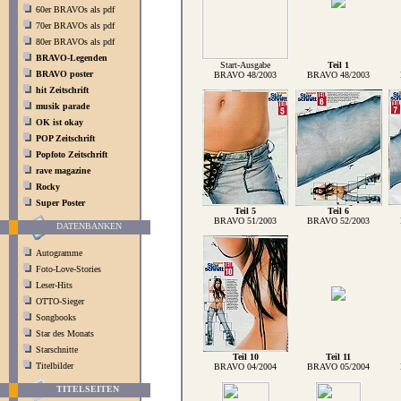
60er BRAVOs als pdf
70er BRAVOs als pdf
80er BRAVOs als pdf
BRAVO-Legenden
Start-Ausgabe
Teil 1
BRAVO poster
BRAVO 48/2003
BRAVO 48/2003
hit Zeitschrift
musik parade
OK ist okay
POP Zeitschrift
Popfoto Zeitschrift
rave magazine
Rocky
Super Poster
Teil 5
Teil 6
BRAVO 51/2003
BRAVO 52/2003
DATENBANKEN
Autogramme
Foto-Love-Stories
Leser-Hits
OTTO-Sieger
Songbooks
Star des Monats
Starschnitte
Teil 10
Teil 11
Titelbilder
BRAVO 04/2004
BRAVO 05/2004
TITELSEITEN