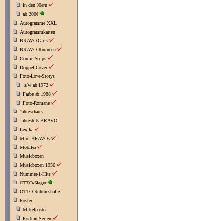
in den 90ern
ab 2000
Autogramme XXL
Autogrammkarten
BRAVO-Girls
BRAVO Tourneen
Comic-Strips
Doppel-Cover
Foto-Love-Storys
s/w ab 1972
Farbe ab 1988
Foto-Romane
Jahrescharts
Jahreshits BRAVO
Lexika
Mini-BRAVOs
Mobiles
Musicboxen
Musicboxen 1956
Nummer-1-Hits
OTTO-Sieger
OTTO-Ruhmeshalle
Poster
Mittelposter
Portrait-Serien