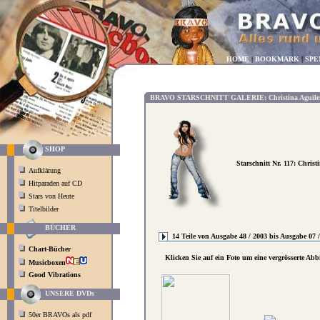
HOME
|
BOOKMARK
|
SPE
BRAVO STARSCHNITT GALERIE: Christina Aguilera
SHOP
Starschnitt Nr. 117: Chris
Aufklärung
Hitparaden auf CD
Stars von Heute
Titelbilder
BÜCHER
14 Teile von Ausgabe 48 / 2003 bis Ausgabe 07 
Chart-Bücher
Klicken Sie auf ein Foto um eine vergrösserte Ab
Musicboxen
Good Vibrations
UNSERE DVDs
50er BRAVOs als pdf