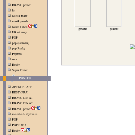
BRAVO poster
hit
Musik Joker
musik parade
Neues Leben
gesamt
geklebt
OK ist okay
POP
pop (Schweiz)
pop Rocky
Popfoto
rave
Rocky
Super Poster
POSTER
ABENDBLATT
BEST (FRA)
BRAVO DIN A1
BRAVO DIN A2
BRAVO poster
melodie & rhythmus
POP
POPFOTO
Rocky