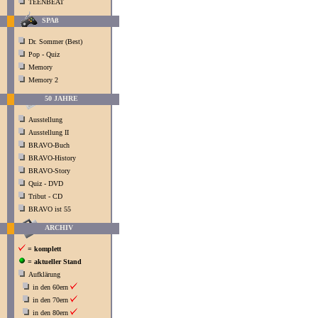
TEENBEAT
SPAß
Dr. Sommer (Best)
Pop - Quiz
Memory
Memory 2
50 JAHRE
Ausstellung
Ausstellung II
BRAVO-Buch
BRAVO-History
BRAVO-Story
Quiz - DVD
Tribut - CD
BRAVO ist 55
ARCHIV
= komplett
= aktueller Stand
Aufklärung
in den 60ern
in den 70ern
in den 80ern