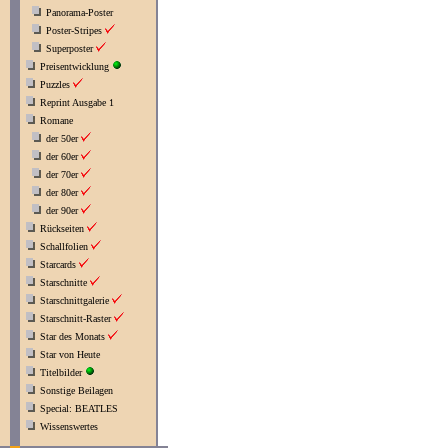
Panorama-Poster
Poster-Stripes
Superposter
Preisentwicklung
Puzzles
Reprint Ausgabe 1
Romane
der 50er
der 60er
der 70er
der 80er
der 90er
Rückseiten
Schallfolien
Starcards
Starschnitte
Starschnittgalerie
Starschnitt-Raster
Star des Monats
Star von Heute
Titelbilder
Sonstige Beilagen
Special: BEATLES
Wissenswertes