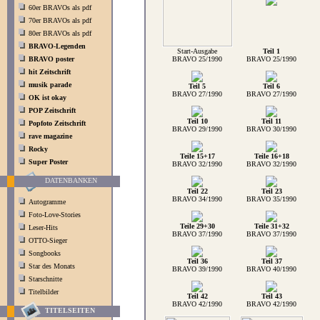
60er BRAVOs als pdf
70er BRAVOs als pdf
80er BRAVOs als pdf
BRAVO-Legenden
Start-Ausgabe
Teil 1
BRAVO poster
BRAVO 25/1990
BRAVO 25/1990
hit Zeitschrift
musik parade
Teil 5
Teil 6
BRAVO 27/1990
BRAVO 27/1990
OK ist okay
POP Zeitschrift
Teil 10
Teil 11
Popfoto Zeitschrift
BRAVO 29/1990
BRAVO 30/1990
rave magazine
Rocky
Teile 15+17
Teile 16+18
Super Poster
BRAVO 32/1990
BRAVO 32/1990
DATENBANKEN
Teil 22
Teil 23
BRAVO 34/1990
BRAVO 35/1990
Autogramme
Foto-Love-Stories
Teile 29+30
Teile 31+32
Leser-Hits
BRAVO 37/1990
BRAVO 37/1990
OTTO-Sieger
Songbooks
Teil 36
Teil 37
Star des Monats
BRAVO 39/1990
BRAVO 40/1990
Starschnitte
Titelbilder
Teil 42
Teil 43
BRAVO 42/1990
BRAVO 42/1990
TITELSEITEN