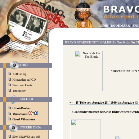
HOME
|
BOOKMARK
|
SPE
BRAVO STARSCHNITT GALERIE: New Kids On Th
SHOP
Starschnitt Nr. 10
Aufklärung
Hitparaden auf CD
Stars von Heute
Titelbilder
BÜCHER
45 Teile von Ausgabe 25 / 1990 bis Ausgabe 43 
Chart-Bücher
Großbilder mussten teilweise leider entfernt werd
Musicboxen
Good Vibrations
UNSERE DVDs
50er BRAVOs als pdf