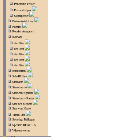
Panorama-Poster
Poster-Stripes
Superposter
Preisentwicklung
Puzzles
Reprint Ausgabe 1
Romane
der 50er
der 60er
der 70er
der 80er
der 90er
Rückseiten
Schallfolien
Starcards
Starschnitte
Starschnittgalerie
Starschnitt-Raster
Star des Monats
Star von Heute
Titelbilder
Sonstige Beilagen
Special: BEATLES
Wissenswertes