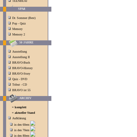
TEENBEAT
SPAß
Dr. Sommer (Best)
Pop - Quiz
Memory
Memory 2
50 JAHRE
Ausstellung
Ausstellung II
BRAVO-Buch
BRAVO-History
BRAVO-Story
Quiz - DVD
Tribut - CD
BRAVO ist 55
ARCHIV
= komplett
= aktueller Stand
Aufklärung
in den 60ern
in den 70ern
in den 80ern