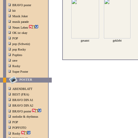
BRAVO poster
hit
Musik Joker
musik parade
Neues Leben
OK ist okay
POP
gesamt
geklebt
pop (Schweiz)
pop Rocky
Popfoto
rave
Rocky
Super Poster
POSTER
ABENDBLATT
BEST (FRA)
BRAVO DIN A1
BRAVO DIN A2
BRAVO poster
melodie & rhythmus
POP
POPFOTO
Rocky