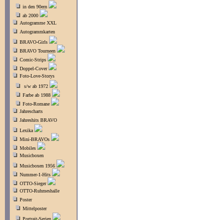
in den 90ern
ab 2000
Autogramme XXL
Autogrammkarten
BRAVO-Girls
BRAVO Tourneen
Comic-Strips
Doppel-Cover
Foto-Love-Storys
s/w ab 1972
Farbe ab 1988
Foto-Romane
Jahrescharts
Jahreshits BRAVO
Lexika
Mini-BRAVOs
Mobiles
Musicboxen
Musicboxen 1956
Nummer-1-Hits
OTTO-Sieger
OTTO-Ruhmeshalle
Poster
Mittelposter
Portrait-Serien