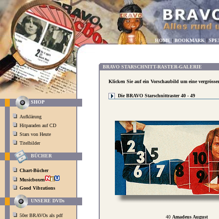
HOME
|
BOOKMARK
|
SPE
BRAVO STARSCHNITT-RASTER-GALERIE
Klicken Sie auf ein Vorschaubild um eine vergrösse
Die BRAVO Starschnittraster 40 - 49
SHOP
Aufklärung
Hitparaden auf CD
Stars von Heute
Titelbilder
BÜCHER
Chart-Bücher
Musicboxen
Good Vibrations
UNSERE DVDs
50er BRAVOs als pdf
40
Amadeus August