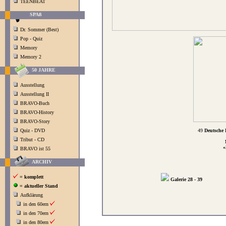
TEENBEAT
SPAß
Dr. Sommer (Best)
Pop - Quiz
Memory
Memory 2
50 JAHRE
Ausstellung
Ausstellung II
BRAVO-Buch
BRAVO-History
BRAVO-Story
Quiz - DVD
49
Deutsche 
Tribut - CD
«
BRAVO ist 55
ARCHIV
= komplett
Galerie 28 - 39
= aktueller Stand
Aufklärung
in den 60ern
in den 70ern
in den 80ern