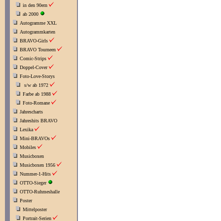
in den 90ern
ab 2000
Autogramme XXL
Autogrammkarten
BRAVO-Girls
BRAVO Tourneen
Comic-Strips
Doppel-Cover
Foto-Love-Storys
s/w ab 1972
Farbe ab 1988
Foto-Romane
Jahrescharts
Jahreshits BRAVO
Lexika
Mini-BRAVOs
Mobiles
Musicboxen
Musicboxen 1956
Nummer-1-Hits
OTTO-Sieger
OTTO-Ruhmeshalle
Poster
Mittelposter
Portrait-Serien