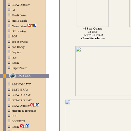
BRAVO poster
hit
Musik Joker
musik parade
Neues Leben
46
Suzi Quatro
OK ist okay
18 Teile
35/1973-45/1973
POP
«Zum Starschnitt»
pop (Schweiz)
pop Rocky
Popfoto
rave
Rocky
Super Poster
POSTER
ABENDBLATT
BEST (FRA)
BRAVO DIN A1
BRAVO DIN A2
BRAVO poster
melodie & rhythmus
POP
POPFOTO
Rocky