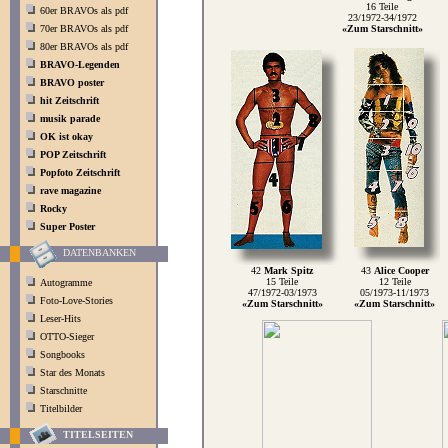
16 Teile
60er BRAVOs als pdf
23/1972-34/1972
70er BRAVOs als pdf
«Zum Starschnitt»
80er BRAVOs als pdf
BRAVO-Legenden
BRAVO poster
hit Zeitschrift
musik parade
OK ist okay
POP Zeitschrift
Popfoto Zeitschrift
rave magazine
Rocky
Super Poster
DATENBANKEN
42
Mark Spitz
43
Alice Cooper
15 Teile
12 Teile
Autogramme
47/1972-03/1973
05/1973-11/1973
Foto-Love-Stories
«Zum Starschnitt»
«Zum Starschnitt»
Leser-Hits
OTTO-Sieger
Songbooks
Star des Monats
Starschnitte
Titelbilder
TITELSEITEN