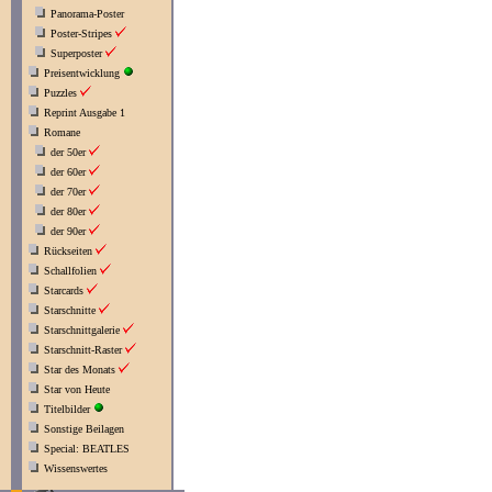
Panorama-Poster
Poster-Stripes
Superposter
Preisentwicklung
Puzzles
Reprint Ausgabe 1
Romane
der 50er
der 60er
der 70er
der 80er
der 90er
Rückseiten
Schallfolien
Starcards
Starschnitte
Starschnittgalerie
Starschnitt-Raster
Star des Monats
Star von Heute
Titelbilder
Sonstige Beilagen
Special: BEATLES
Wissenswertes