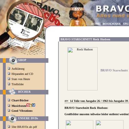
HOME
|
BOOKMARK
|
SPE
BRAVO STARSCHNITT Rock Hudson
SHOP
Aufklärung
BRAVO Starschnitt 
Hitparaden auf CD
Stars von Heute
Titelbilder
BÜCHER
Chart-Bücher
14 Teile von Ausgabe 26 / 1963 bis Ausgabe 39 
Musicboxen
BRAVO Starschnitt Rock Hudson:
Good Vibrations
Großbilder mussten teilweise leider entfernt werden
UNSERE DVDs
50er BRAVOs als pdf