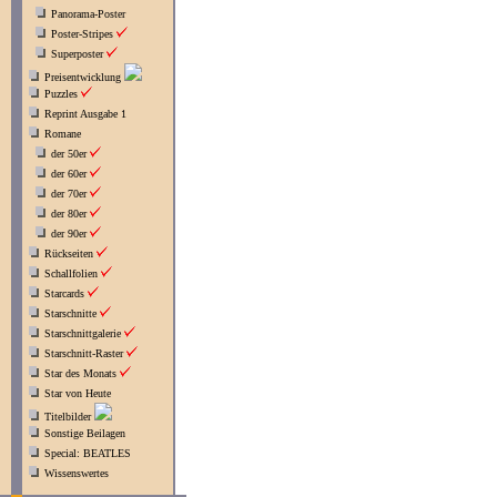
Panorama-Poster
Poster-Stripes
Superposter
Preisentwicklung
Puzzles
Reprint Ausgabe 1
Romane
der 50er
der 60er
der 70er
der 80er
der 90er
Rückseiten
Schallfolien
Starcards
Starschnitte
Starschnittgalerie
Starschnitt-Raster
Star des Monats
Star von Heute
Titelbilder
Sonstige Beilagen
Special: BEATLES
Wissenswertes