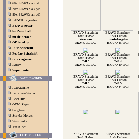
60er BRAVOs als pdf
70er BRAVOs als pdf
80er BRAVOs als pdf
BRAVO-Legenden
BRAVO poster
hit Zeitschrift
BRAVO Starschnitt
BRAVO Starschnitt
Rock Hudson
Rock Hudson
musik parade
Vorschau
Start-Ausgabe
OK ist okay
BRAVO 25/1963
BRAVO 26/1963
POP Zeitschrift
Popfoto Zeitschrift
BRAVO Starschnitt
BRAVO Starschnitt
Rock Hudson
Rock Hudson
rave magazine
Teil 3
Teil 4
Rocky
BRAVO 28/1963
BRAVO 29/1963
Super Poster
BRAVO Starschnitt
BRAVO Starschnitt
DATENBANKEN
Rock Hudson
Rock Hudson
Teil 8
Teil 9
BRAVO 33/1963
BRAVO 34/1963
Autogramme
Foto-Love-Stories
Leser-Hits
OTTO-Sieger
Songbooks
Star des Monats
Starschnitte
Titelbilder
BRAVO Starschnitt
BRAVO Starschnitt
TITELSEITEN
Rock Hudson
Rock Hudson