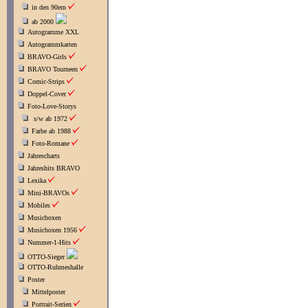
in den 90ern
ab 2000
Autogramme XXL
Autogrammkarten
BRAVO-Girls
BRAVO Tourneen
Comic-Strips
Doppel-Cover
Foto-Love-Storys
s/w ab 1972
Farbe ab 1988
Foto-Romane
Jahrescharts
Jahreshits BRAVO
Lexika
Mini-BRAVOs
Mobiles
Musicboxen
Musicboxen 1956
Nummer-1-Hits
OTTO-Sieger
OTTO-Ruhmeshalle
Poster
Mittelposter
Portrait-Serien