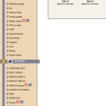
Teil 13
Teil 14
BRAVO poster
BRAVO 38/1963
BRAVO 39/1963
hit
Musik Joker
musik parade
Neues Leben
OK ist okay
POP
pop (Schweiz)
pop Rocky
Popfoto
rave
Rocky
Super Poster
POSTER
ABENDBLATT
BEST (FRA)
BRAVO DIN A1
BRAVO DIN A2
BRAVO poster
melodie & rhythmus
POP
POPFOTO
Rocky