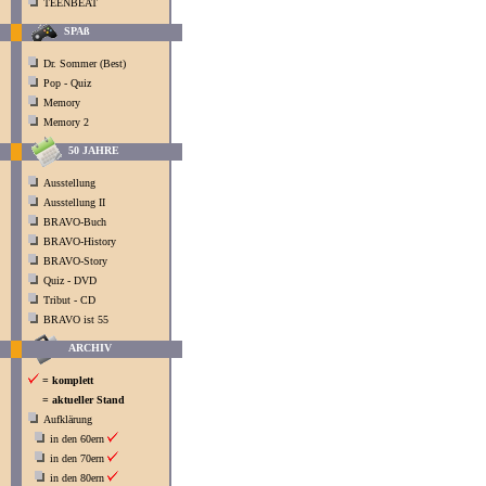
TEENBEAT
SPAß
Dr. Sommer (Best)
Pop - Quiz
Memory
Memory 2
50 JAHRE
Ausstellung
Ausstellung II
BRAVO-Buch
BRAVO-History
BRAVO-Story
Quiz - DVD
Tribut - CD
BRAVO ist 55
ARCHIV
= komplett
= aktueller Stand
Aufklärung
in den 60ern
in den 70ern
in den 80ern