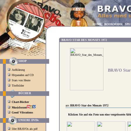
HOME
|
BOOKMARK
|
SPE
BRAVO STAR DES MONATS 1972
SHOP
Aufklärung
BRAVO Star 
Hitparaden auf CD
Stars von Heute
Titelbilder
BÜCHER
Chart-Bücher
BRAVO Star des Monats 1972
Musicboxen
Good Vibrations
Klicken Sie auf ein Foto um eine vergrösserte Ab
UNSERE DVDs
50er BRAVOs als pdf