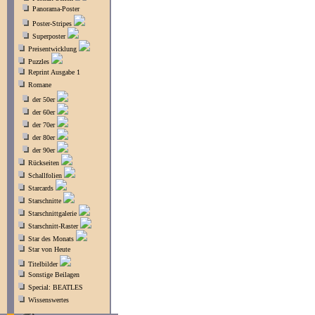
Panorama-Poster
Poster-Stripes
Superposter
Preisentwicklung
Puzzles
Reprint Ausgabe 1
Romane
der 50er
der 60er
der 70er
der 80er
der 90er
Rückseiten
Schallfolien
Starcards
Starschnitte
Starschnittgalerie
Starschnitt-Raster
Star des Monats
Star von Heute
Titelbilder
Sonstige Beilagen
Special: BEATLES
Wissenswertes