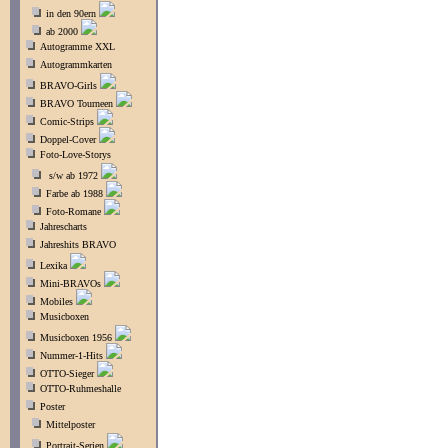
in den 90ern
ab 2000
Autogramme XXL
Autogrammkarten
BRAVO-Girls
BRAVO Tourneen
Comic-Strips
Doppel-Cover
Foto-Love-Storys
s/w ab 1972
Farbe ab 1988
Foto-Romane
Jahrescharts
Jahreshits BRAVO
Lexika
Mini-BRAVOs
Mobiles
Musicboxen
Musicboxen 1956
Nummer-1-Hits
OTTO-Sieger
OTTO-Ruhmeshalle
Poster
Mittelposter
Portrait-Serien