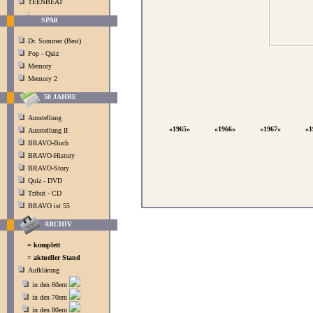
TEENBEAT
SPAß
Dr. Sommer (Best)
Pop - Quiz
Memory
Memory 2
50 JAHRE
Ausstellung
«1965»
«1966»
«1967»
«1
Ausstellung II
BRAVO-Buch
BRAVO-History
BRAVO-Story
Quiz - DVD
Tribut - CD
BRAVO ist 55
ARCHIV
= komplett
= aktueller Stand
Aufklärung
in den 60ern
in den 70ern
in den 80ern