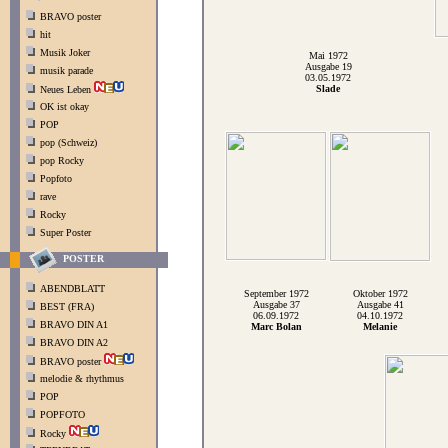
BRAVO poster
hit
Musik Joker
Mai 1972
Ausgabe 19
musik parade
03.05.1972
Slade
Neues Leben
OK ist okay
POP
pop (Schweiz)
pop Rocky
Popfoto
rave
Rocky
Super Poster
POSTER
ABENDBLATT
September 1972
Oktober 1972
Ausgabe 37
Ausgabe 41
BEST (FRA)
06.09.1972
04.10.1972
BRAVO DIN A1
Marc Bolan
Melanie
BRAVO DIN A2
BRAVO poster
melodie & rhythmus
POP
POPFOTO
Rocky