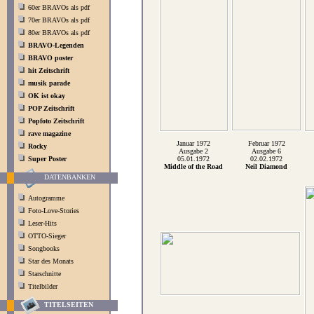
60er BRAVOs als pdf
70er BRAVOs als pdf
80er BRAVOs als pdf
BRAVO-Legenden
BRAVO poster
hit Zeitschrift
musik parade
OK ist okay
POP Zeitschrift
Popfoto Zeitschrift
rave magazine
Januar 1972
Februar 1972
Rocky
Ausgabe 2
Ausgabe 6
Super Poster
05.01.1972
02.02.1972
Middle of the Road
Neil Diamond
DATENBANKEN
Autogramme
Foto-Love-Stories
Leser-Hits
OTTO-Sieger
Songbooks
Star des Monats
Starschnitte
Titelbilder
TITELSEITEN