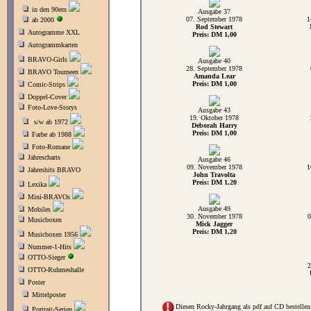
in den 90ern
Ausgabe 37
07. September 1978
1
ab 2000
Rod Stewart
Autogramme XXL
Preis: DM 1,00
Autogrammkarten
BRAVO-Girls
Ausgabe 40
28. September 1978
BRAVO Tourneen
Amanda Lear
Preis: DM 1,00
Comic-Strips
Doppel-Cover
Foto-Love-Storys
Ausgabe 43
19. Oktober 1978
s/w ab 1972
Deborah Harry
Preis: DM 1,00
Farbe ab 1988
Foto-Romane
Jahrescharts
Ausgabe 46
09. November 1978
1
Jahreshits BRAVO
John Travolta
Preis: DM 1,20
Lexika
Mini-BRAVOs
Ausgabe 49
Mobiles
30. November 1978
0
Musicboxen
Mick Jagger
Preis: DM 1,20
Musicboxen 1956
Nummer-1-Hits
OTTO-Sieger
2
OTTO-Ruhmeshalle
Poster
Mittelposter
Diesen Rocky-Jahrgang als pdf auf CD bestellen
Portrait-Serien