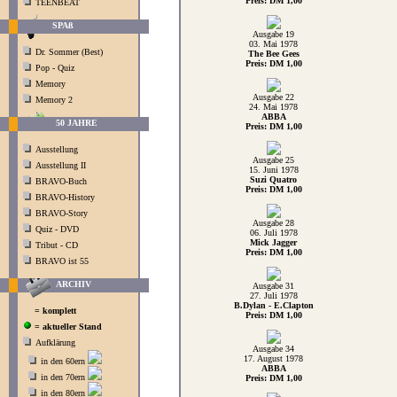
Preis: DM 1,00
TEENBEAT
SPAß
Ausgabe 19
03. Mai 1978
Dr. Sommer (Best)
The Bee Gees
Preis: DM 1,00
Pop - Quiz
Memory
Ausgabe 22
Memory 2
24. Mai 1978
ABBA
50 JAHRE
Preis: DM 1,00
Ausstellung
Ausgabe 25
Ausstellung II
15. Juni 1978
Suzi Quatro
BRAVO-Buch
Preis: DM 1,00
BRAVO-History
BRAVO-Story
Ausgabe 28
Quiz - DVD
06. Juli 1978
Mick Jagger
Tribut - CD
Preis: DM 1,00
BRAVO ist 55
ARCHIV
Ausgabe 31
27. Juli 1978
B.Dylan - E.Clapton
= komplett
Preis: DM 1,00
= aktueller Stand
Aufklärung
Ausgabe 34
17. August 1978
in den 60ern
ABBA
in den 70ern
Preis: DM 1,00
in den 80ern