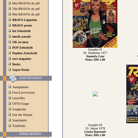
60er BRAVOs als pdf
70er BRAVOs als pdf
80er BRAVOs als pdf
BRAVO-Legenden
BRAVO poster
hit Zeitschrift
musik parade
OK ist okay
POP Zeitschrift
Ausgabe 01
29. Dezember 1977
Popfoto Zeitschrift
Amanda Lear
rave magazine
Preis: DM 1,00
Rocky
Super Poster
DATENBANKEN
Autogramme
Foto-Love-Stories
Leser-Hits
OTTO-Sieger
Songbooks
Star des Monats
Starschnitte
Ausgabe 04
Titelbilder
19. Januar 1978
Linda Ronstadt
TITELSEITEN
Preis: DM 1,00