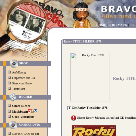
HOME
|
BOOKMARK
|
SPE
Rocky TITELBILDER 1978
SHOP
Aufklärung
Hitparaden auf CD
Rocky TITE
Stars von Heute
Titelbilder
BÜCHER
Chart-Bücher
Die Rocky Titelbilder 1978
Musicboxen
Good Vibrations
Diesen Rocky-Jahrgang als pdf auf CD bestellen
UNSERE DVDs
50er BRAVOs als pdf