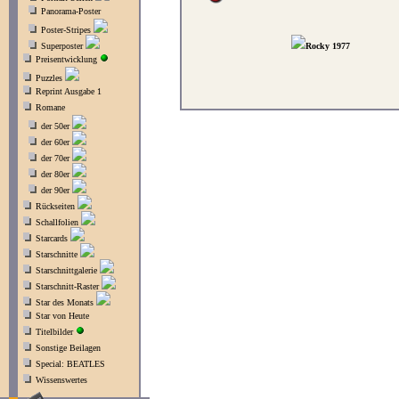
Panorama-Poster
Poster-Stripes
Superposter
Rocky 1977
Preisentwicklung
Puzzles
Reprint Ausgabe 1
Romane
der 50er
der 60er
der 70er
der 80er
der 90er
Rückseiten
Schallfolien
Starcards
Starschnitte
Starschnittgalerie
Starschnitt-Raster
Star des Monats
Star von Heute
Titelbilder
Sonstige Beilagen
Special: BEATLES
Wissenswertes