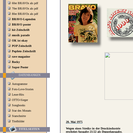
60er BRAVOs als pdf
70er BRAVOs als pdf
80er BRAVOs als pdf
BRAVO-Legenden
BRAVO poster
hit Zeitschrift
musik parade
OK ist okay
POP Zeitschrift
Popfoto Zeitschrift
rave magazine
Rocky
Super Poster
DATENBANKEN
Autogramme
Foto-Love-Stories
Leser-Hits
OTTO-Sieger
Songbooks
Star des Monats
Starschnitte
Titelbilder
20. Mai 1975
Wegen eines Streiks in der Druckindustrie
TITELSEITEN
erscheint Ausgabe 21/22 als Doppelausgabe.