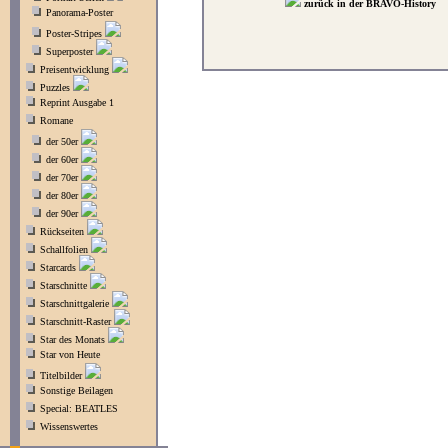
zurück in der BRAVO-History
Panorama-Poster
Poster-Stripes
Superposter
Preisentwicklung
Puzzles
Reprint Ausgabe 1
Romane
der 50er
der 60er
der 70er
der 80er
der 90er
Rückseiten
Schallfolien
Starcards
Starschnitte
Starschnittgalerie
Starschnitt-Raster
Star des Monats
Star von Heute
Titelbilder
Sonstige Beilagen
Special: BEATLES
Wissenswertes