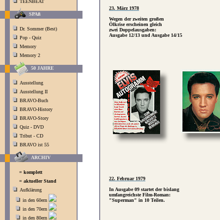
TEENBEAT
23. März 1978
SPAß
Wegen der zweiten großen
Ölkrise erscheinen gleich
Dr. Sommer (Best)
zwei Doppelausgaben:
Ausgabe 12/13 und Ausgabe 14/15
Pop - Quiz
Memory
Memory 2
50 JAHRE
Ausstellung
Ausstellung II
BRAVO-Buch
BRAVO-History
BRAVO-Story
Quiz - DVD
Tribut - CD
BRAVO ist 55
ARCHIV
= komplett
22. Februar 1979
= aktueller Stand
In Ausgabe 09 startet der bislang
Aufklärung
umfangreichste Film-Roman:
in den 60ern
"Superman" in 10 Teilen.
in den 70ern
in den 80ern