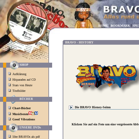
HOME
|
BOOKMARK
|
SPE
BRAVO - HISTORY
SHOP
Aufklärung
Hitparaden auf CD
Stars von Heute
Titelbilder
BÜCHER
Die BRAVO History-Seiten
Chart-Bücher
Musicboxen
Good Vibrations
Klicken Sie auf ein Foto um eine vergrösserte Ab
UNSERE DVDs
50er BRAVOs als pdf