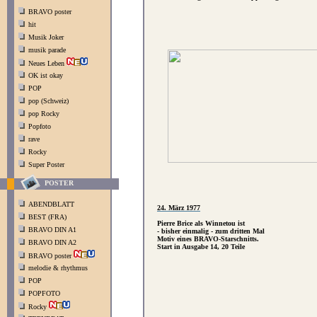
BRAVO poster
hit
Musik Joker
musik parade
Neues Leben
OK ist okay
POP
pop (Schweiz)
pop Rocky
Popfoto
rave
Rocky
Super Poster
POSTER
ABENDBLATT
24. März 1977
BEST (FRA)
Pierre Brice als Winnetou ist
BRAVO DIN A1
- bisher einmalig - zum dritten Mal
Motiv eines BRAVO-Starschnitts.
BRAVO DIN A2
Start in Ausgabe 14, 20 Teile
BRAVO poster
melodie & rhythmus
POP
POPFOTO
Rocky