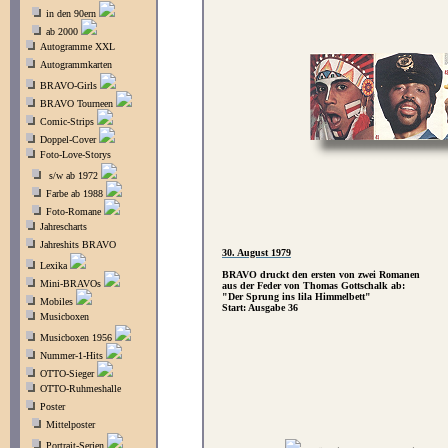
in den 90ern
ab 2000
Autogramme XXL
Autogrammkarten
BRAVO-Girls
BRAVO Tourneen
Comic-Strips
Doppel-Cover
Foto-Love-Storys
s/w ab 1972
Farbe ab 1988
Foto-Romane
Jahrescharts
Jahreshits BRAVO
30. August 1979
Lexika
BRAVO druckt den ersten von zwei Romanen
Mini-BRAVOs
aus der Feder von Thomas Gottschalk ab:
"Der Sprung ins lila Himmelbett"
Mobiles
Start: Ausgabe 36
Musicboxen
Musicboxen 1956
Nummer-1-Hits
OTTO-Sieger
OTTO-Ruhmeshalle
Poster
Mittelposter
Portrait-Serien