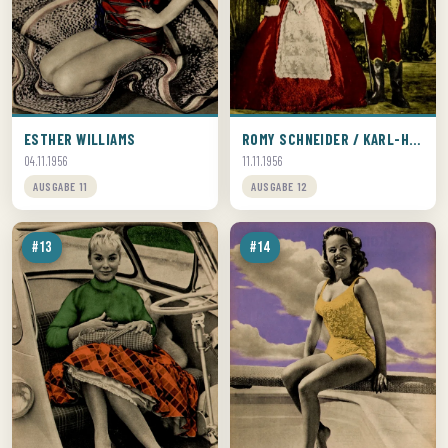
ESTHER WILLIAMS
ROMY SCHNEIDER / KARL-HEINZ BÖHM
04.11.1956
11.11.1956
AUSGABE 11
AUSGABE 12
#13
#14