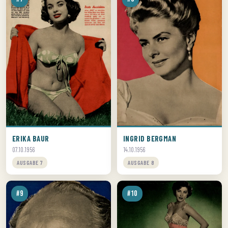
ERIKA BAUR
INGRID BERGMAN
07.10.1956
14.10.1956
AUSGABE 7
AUSGABE 8
#9
#10