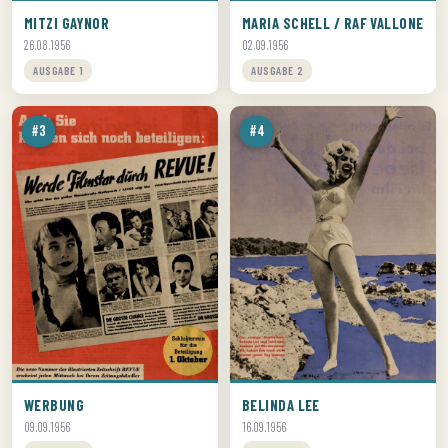
MITZI GAYNOR
MARIA SCHELL / RAF VALLONE
26.08.1956
02.09.1956
AUSGABE 1
AUSGABE 2
#3
#4
WERBUNG
BELINDA LEE
09.09.1956
16.09.1956