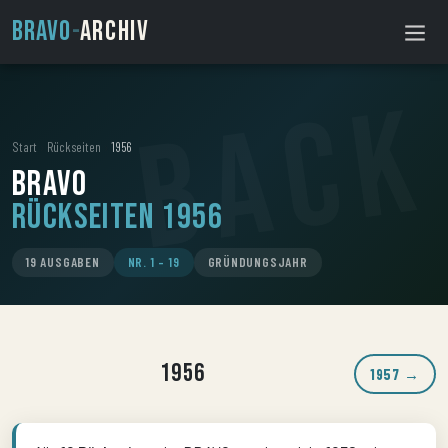
BRAVO
-
ARCHIV
Start
›
Rückseiten
›
1956
BRAVO
Rückseiten 1956
19 AUSGABEN
NR. 1 – 19
GRÜNDUNGSJAHR
1956
1957 →