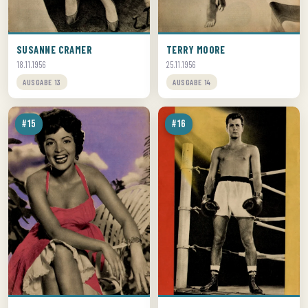
SUSANNE CRAMER
TERRY MOORE
18.11.1956
25.11.1956
AUSGABE 13
AUSGABE 14
#15
#16