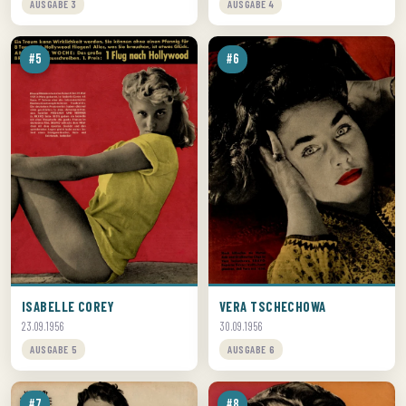
AUSGABE 3
AUSGABE 4
#5
#6
ISABELLE COREY
VERA TSCHECHOWA
23.09.1956
30.09.1956
AUSGABE 5
AUSGABE 6
#7
#8