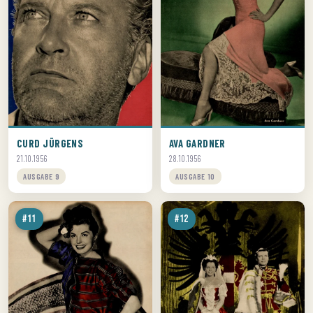
CURD JÜRGENS
AVA GARDNER
21.10.1956
28.10.1956
AUSGABE 9
AUSGABE 10
#11
#12