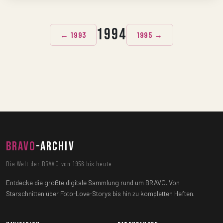
1994
← 1993
1995 →
BRAVO
-ARCHIV
Die Welt der BRAVO von 1956 bis heute
Entdecke die größte digitale Sammlung rund um BRAVO. Von
Starschnitten über Foto-Love-Storys bis hin zu kompletten Heften.