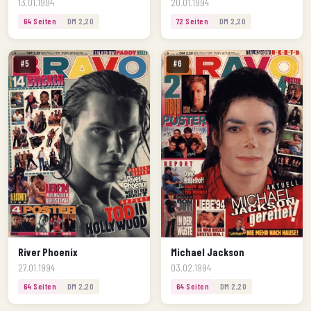
13.01.1994
20.01.1994
64 Seiten
DM 2,20
72 Seiten
DM 2,20
#5
#6
River Phoenix
Michael Jackson
27.01.1994
03.02.1994
64 Seiten
DM 2,20
64 Seiten
DM 2,20