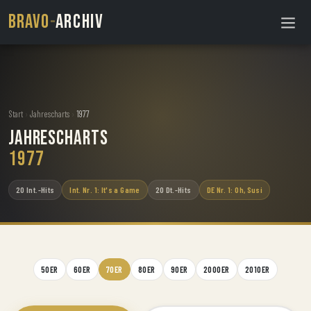
BRAVO
-
ARCHIV
Start
›
Jahrescharts
›
1977
Jahrescharts
1977
20 Int.-Hits
Int. Nr. 1: It's a Game
20 Dt.-Hits
DE Nr. 1: Oh, Susi
50ER
60ER
70ER
80ER
90ER
2000ER
2010ER