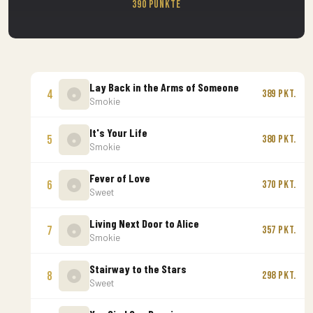
390 Punkte
Lay Back in the Arms of Someone
4
389 Pkt.
Smokie
It's Your Life
5
380 Pkt.
Smokie
Fever of Love
6
370 Pkt.
Sweet
Living Next Door to Alice
7
357 Pkt.
Smokie
Stairway to the Stars
8
298 Pkt.
Sweet