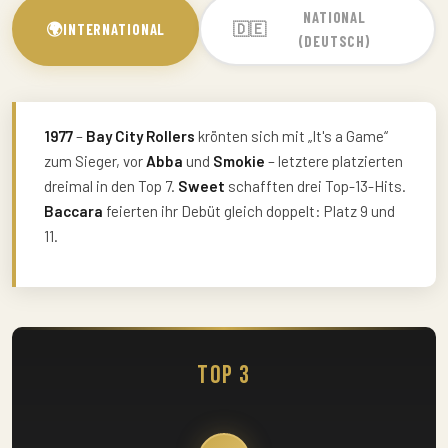
NATIONAL
🌍
🇩🇪
INTERNATIONAL
(DEUTSCH)
1977
–
Bay City Rollers
krönten sich mit „It's a Game“
zum Sieger, vor
Abba
und
Smokie
– letztere platzierten
dreimal in den Top 7.
Sweet
schafften drei Top-13-Hits.
Baccara
feierten ihr Debüt gleich doppelt: Platz 9 und
11.
Top 3