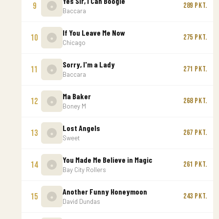
Yes Sir, I Can Boogie
9
289 Pkt.
Baccara
If You Leave Me Now
10
275 Pkt.
Chicago
Sorry, I'm a Lady
11
271 Pkt.
Baccara
Ma Baker
12
268 Pkt.
Boney M
Lost Angels
13
267 Pkt.
Sweet
You Made Me Believe in Magic
14
261 Pkt.
Bay City Rollers
Another Funny Honeymoon
15
243 Pkt.
David Dundas