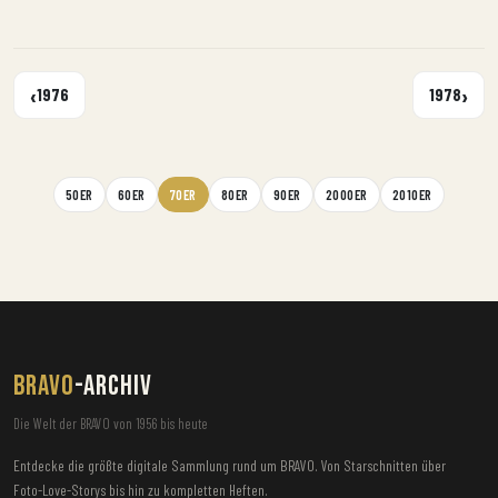
‹
›
1976
1978
50ER
60ER
70ER
80ER
90ER
2000ER
2010ER
BRAVO
-ARCHIV
Die Welt der BRAVO von 1956 bis heute
Entdecke die größte digitale Sammlung rund um BRAVO. Von Starschnitten über
Foto-Love-Storys bis hin zu kompletten Heften.