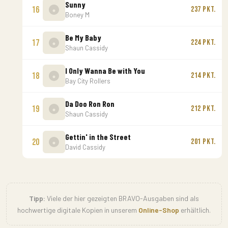
Sunny
16
237 Pkt.
Boney M
Be My Baby
17
224 Pkt.
Shaun Cassidy
I Only Wanna Be with You
18
214 Pkt.
Bay City Rollers
Da Doo Ron Ron
19
212 Pkt.
Shaun Cassidy
Gettin' in the Street
20
201 Pkt.
David Cassidy
Tipp:
Viele der hier gezeigten BRAVO-Ausgaben sind als
hochwertige digitale Kopien in unserem
Online-Shop
erhältlich.