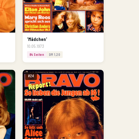
'Mädchen'
10.05.1973
84 Seiten
DM 1,20
#24