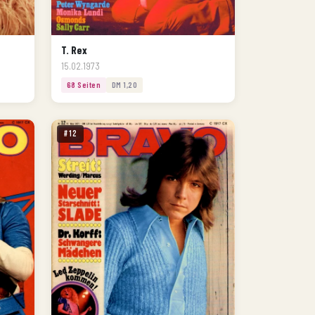
T. Rex
15.02.1973
68 Seiten
DM 1,20
#12