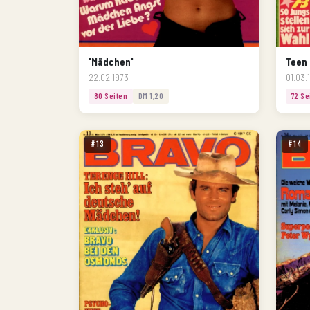
'Mädchen'
Teen
22.02.1973
01.03.
80 Seiten
DM 1,20
72 Se
#13
#14