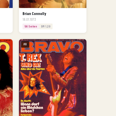
Brian Connolly
18.01.1973
56 Seiten
DM 1,20
#8