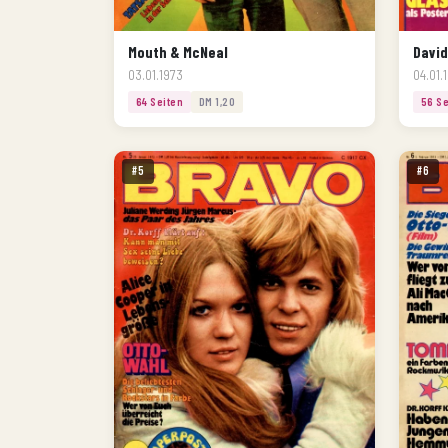
Mouth & McNeal
David
03.01.1973
04.01.
64 Seiten
DM 1,20
56 Se
#5
#6