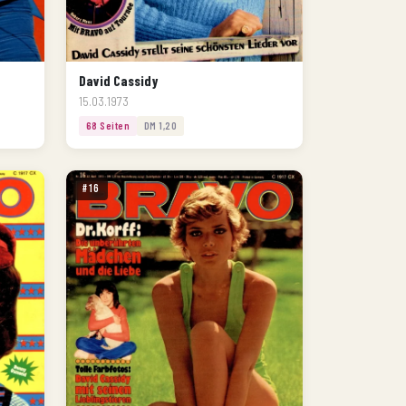
David Cassidy
15.03.1973
68 Seiten
DM 1,20
#16