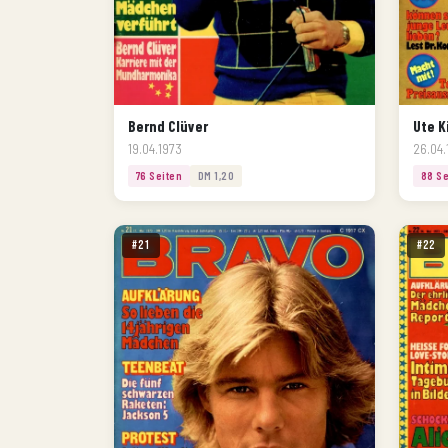
Bernd Clüver
Ute K
19.04.1973
26.04.
76 Seiten
DM 1,20
88 Se
#21
#22