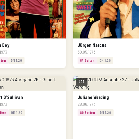
n Dey
Jürgen Marcus
1973
30.05.1973
iten
DM 1,20
84 Seiten
DM 1,20
#27
rt O'Sullivan
Juliane Werding
1973
28.06.1973
iten
DM 1,20
80 Seiten
DM 1,20