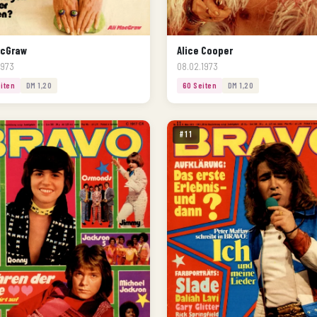
acGraw
Alice Cooper
1973
08.02.1973
iten
DM 1,20
60 Seiten
DM 1,20
#11