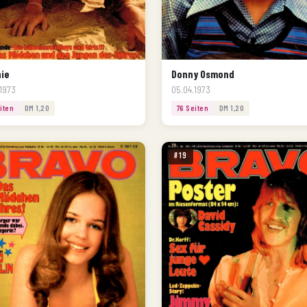
ie
Donny Osmond
1973
05.04.1973
iten
DM 1,20
76 Seiten
DM 1,20
#19