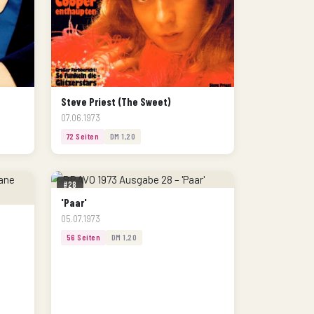
Steve Priest (The Sweet)
07.06.1973
72 Seiten
DM 1,20
#28
'Paar'
05.07.1973
56 Seiten
DM 1,20