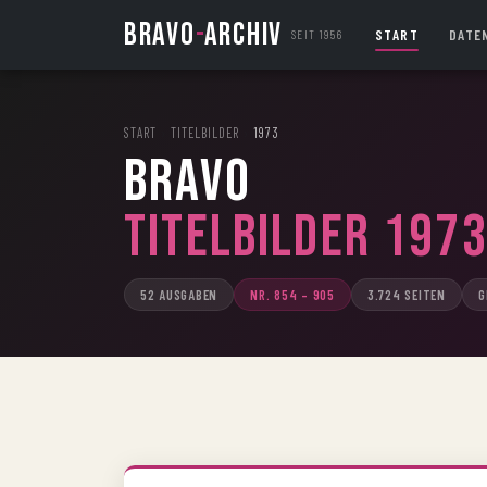
BRAVO
-
ARCHIV
START
DATE
SEIT 1956
START
›
TITELBILDER
›
1973
BRAVO
Titelbilder 197
52 AUSGABEN
NR. 854 – 905
3.724 SEITEN
G