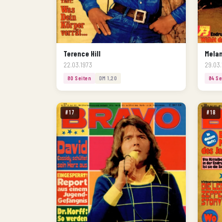
Terence Hill
Melan
22.03.1973
29.03.
80 Seiten
DM 1,20
84 Se
#17
#18