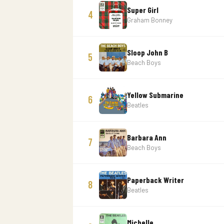
Super Girl
4
Graham Bonney
Sloop John B
5
Beach Boys
Yellow Submarine
6
Beatles
Barbara Ann
7
Beach Boys
Paperback Writer
8
Beatles
Michelle