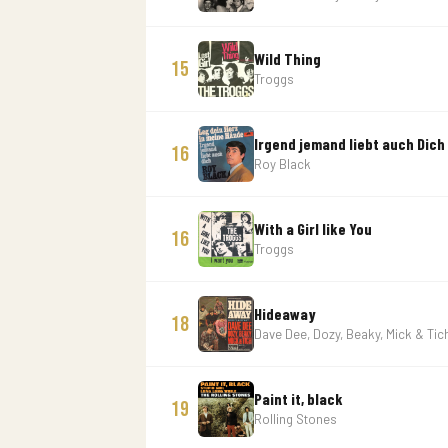
Wild Thing
15
Troggs
Irgend jemand liebt auch Dich
16
Roy Black
With a Girl like You
16
Troggs
Hideaway
18
Dave Dee, Dozy, Beaky, Mick & Tic
Paint it, black
19
Rolling Stones