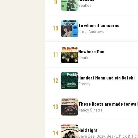
9
Beatles
To whom it concerns
10
Chris Andrews
Nowhere Man
11
Beatles
Hundert Mann und ein Befehl
12
Freddy
These Boots are made for wal
13
Nancy Sinatra
Hold tight
14
Dave Dee, Dozy, Beaky, Mick & Tic