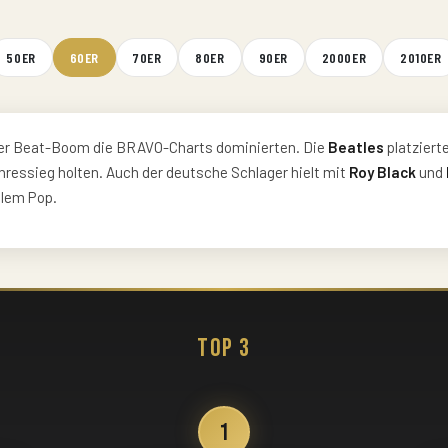
50ER
60ER
70ER
80ER
90ER
2000ER
2010ER
 der Beat-Boom die BRAVO-Charts dominierten. Die
Beatles
platziert
ressieg holten. Auch der deutsche Schlager hielt mit
Roy Black
und
alem Pop.
Top 3
1