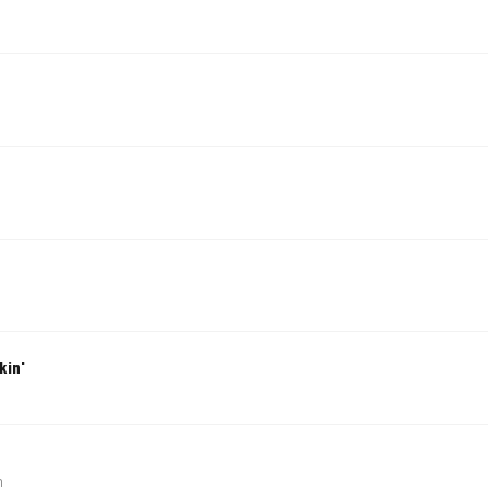
kin'
h