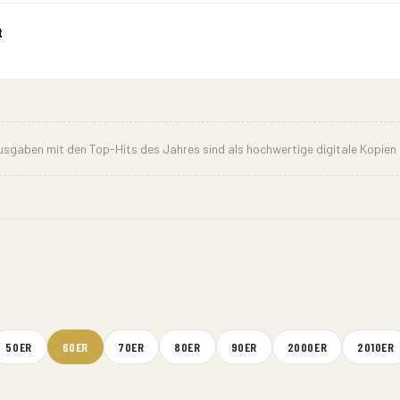
t
sgaben mit den Top-Hits des Jahres sind als hochwertige digitale Kopien
50ER
60ER
70ER
80ER
90ER
2000ER
2010ER