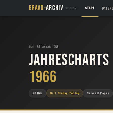
BRAVO
-
ARCHIV
START
DATEN
SEIT 1956
Start
›
Jahrescharts
›
1966
Jahrescharts
1966
20 Hits
Nr. 1: Monday, Monday
Mamas & Papas