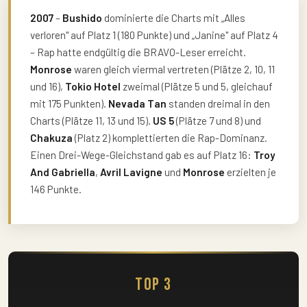
2007
–
Bushido
dominierte die Charts mit „Alles
verloren" auf Platz 1 (180 Punkte) und „Janine" auf Platz 4
– Rap hatte endgültig die BRAVO-Leser erreicht.
Monrose
waren gleich viermal vertreten (Plätze 2, 10, 11
und 16),
Tokio Hotel
zweimal (Plätze 5 und 5, gleichauf
mit 175 Punkten).
Nevada Tan
standen dreimal in den
Charts (Plätze 11, 13 und 15).
US 5
(Plätze 7 und 8) und
Chakuza
(Platz 2) komplettierten die Rap-Dominanz.
Einen Drei-Wege-Gleichstand gab es auf Platz 16:
Troy
And Gabriella
,
Avril Lavigne
und
Monrose
erzielten je
146 Punkte.
Top 3