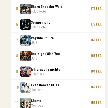
Übers Ende der Welt
5
175 Pkt.
Tokio Hotel
Spring nicht
5
175 Pkt.
Tokio Hotel
Rhythm Of Life
7
169 Pkt.
US 5
One Night With You
8
166 Pkt.
US 5
Ich brauche nichts
9
164 Pkt.
Killerpilze
Even Heaven Cries
10
160 Pkt.
Monrose
Shame
11
159 Pkt.
Monrose