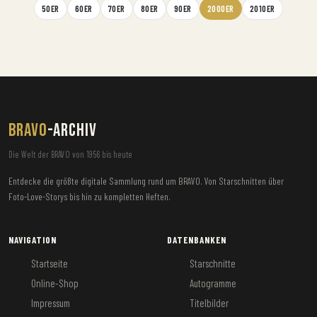
50ER
60ER
70ER
80ER
90ER
2000ER
2010ER
BRAVO
-ARCHIV
Die Welt der BRAVO von 1956 bis heute
Entdecke die größte digitale Sammlung rund um BRAVO. Von Starschnitten über
Foto-Love-Storys bis hin zu kompletten Heften.
NAVIGATION
DATENBANKEN
Startseite
Starschnitte
Online-Shop
Autogramme
Impressum
Titelbilder