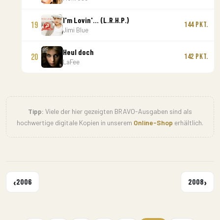
I'm Lovin'... (L.R.H.P.)
19
144 Pkt.
Jimi Blue
Heul doch
20
142 Pkt.
LaFee
Tipp:
Viele der hier gezeigten BRAVO-Ausgaben sind als
hochwertige digitale Kopien in unserem
Online-Shop
erhältlich.
‹
›
2006
2008