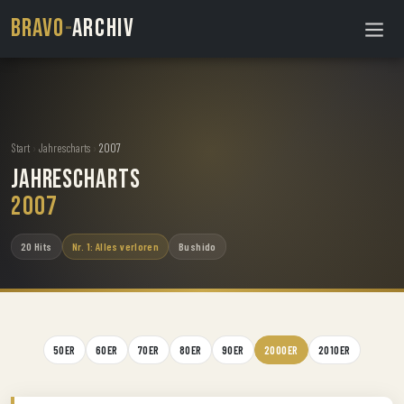
BRAVO
-
ARCHIV
Start
›
Jahrescharts
›
2007
Jahrescharts
2007
20 Hits
Nr. 1: Alles verloren
Bushido
50ER
60ER
70ER
80ER
90ER
2000ER
2010ER