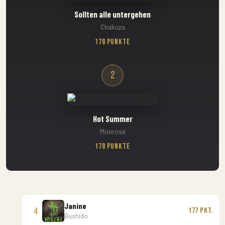
Sollten alle untergehen
Chakuza
178 Punkte
2
Hot Summer
Monrose
178 Punkte
Janine
4
177 Pkt.
Bushido