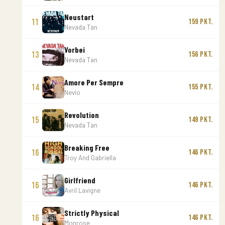
Neustart
11
159 Pkt.
Nevada Tan
Vorbei
13
156 Pkt.
Nevada Tan
Amore Per Sempre
14
155 Pkt.
Nevio
Revolution
15
149 Pkt.
Nevada Tan
Breaking Free
16
146 Pkt.
Troy And Gabriella
Girlfriend
16
146 Pkt.
Avril Lavigne
Strictly Physical
16
146 Pkt.
Monrose