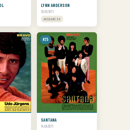
OL
LYNN ANDERSON
10.05.1971
AUSGABE 20
#25
S
SANTANA
14.06.1971