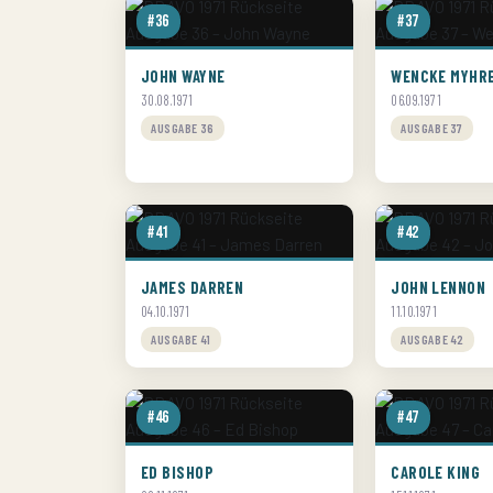
#36
#37
JOHN WAYNE
WENCKE MYHR
30.08.1971
06.09.1971
AUSGABE 36
AUSGABE 37
#41
#42
JAMES DARREN
JOHN LENNON
04.10.1971
11.10.1971
AUSGABE 41
AUSGABE 42
#46
#47
ED BISHOP
CAROLE KING