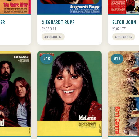
TER
SIEGHARDT RUPP
ELTON JOHN
22.03.1971
29.03.1971
AUSGABE 13
AUSGABE 14
#18
#19