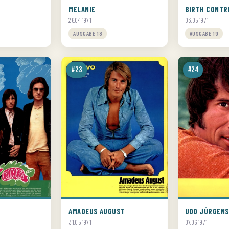
MELANIE
BIRTH CONTR
26.04.1971
03.05.1971
AUSGABE 18
AUSGABE 19
#23
#24
AMADEUS AUGUST
UDO JÜRGEN
31.05.1971
07.06.1971