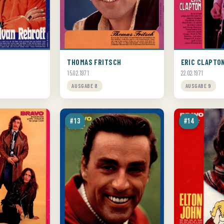
THOMAS FRITSCH
ERIC CLAPTO
15.02.1971
22.02.1971
AUSGABE 8
AUSGABE 9
#13
#14