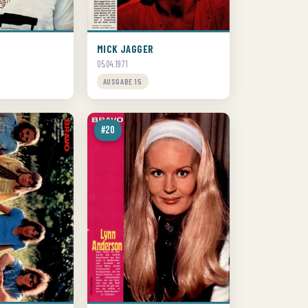
MICK JAGGER
05.04.1971
AUSGABE 15
#20