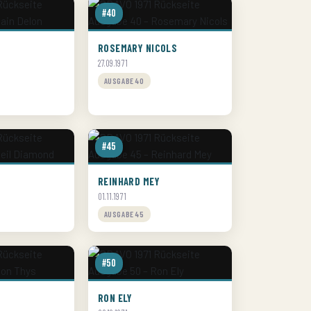
#40
ROSEMARY NICOLS
27.09.1971
AUSGABE 40
#45
REINHARD MEY
01.11.1971
AUSGABE 45
#50
RON ELY