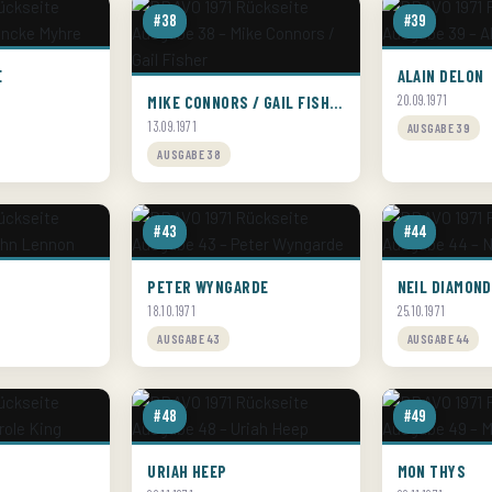
#38
#39
E
ALAIN DELON
MIKE CONNORS / GAIL FISHER
20.09.1971
13.09.1971
AUSGABE 39
AUSGABE 38
#43
#44
PETER WYNGARDE
NEIL DIAMOND
18.10.1971
25.10.1971
AUSGABE 43
AUSGABE 44
#48
#49
URIAH HEEP
MON THYS