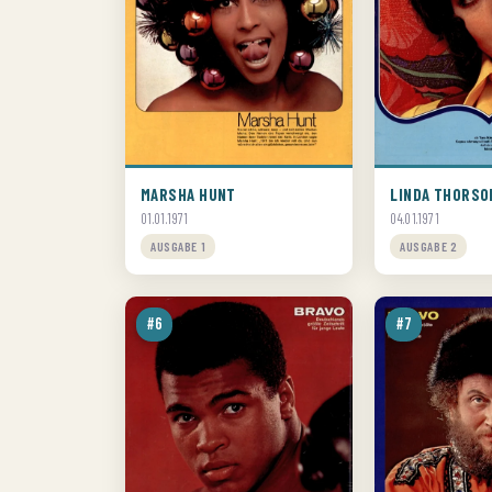
MARSHA HUNT
LINDA THORSO
01.01.1971
04.01.1971
AUSGABE 1
AUSGABE 2
#6
#7