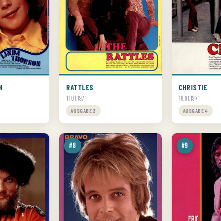
N
RATTLES
CHRISTIE
11.01.1971
18.01.1971
AUSGABE 3
AUSGABE 4
#8
#9