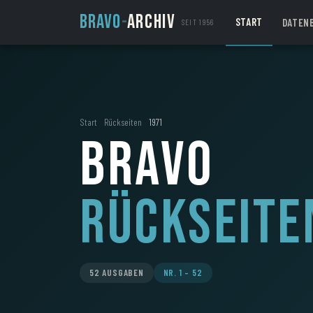
BRAVO
-
ARCHIV
START
DATEN
SEIT 1956
Start
›
Rückseiten
›
1971
BRAVO
Rückseite
52 AUSGABEN
NR. 1 – 52