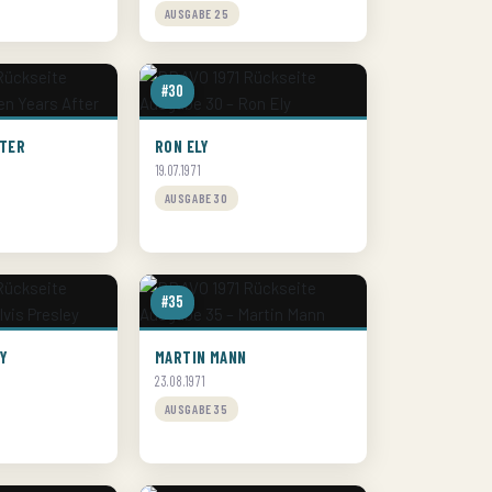
AUSGABE 25
#30
FTER
RON ELY
19.07.1971
AUSGABE 30
#35
EY
MARTIN MANN
23.08.1971
AUSGABE 35