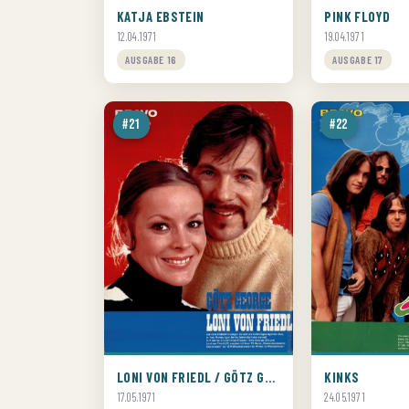
KATJA EBSTEIN
PINK FLOYD
12.04.1971
19.04.1971
AUSGABE 16
AUSGABE 17
#21
#22
LONI VON FRIEDL / GÖTZ GEORGE
KINKS
17.05.1971
24.05.1971