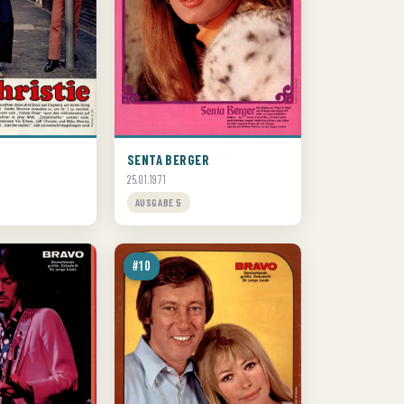
SENTA BERGER
25.01.1971
AUSGABE 5
#10