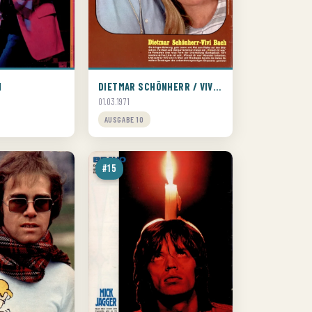
N
DIETMAR SCHÖNHERR / VIVI BACH
01.03.1971
AUSGABE 10
#15