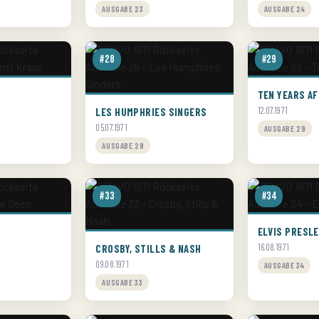
AUSGABE 23
AUSGABE 24
#28
#29
TEN YEARS A
LES HUMPHRIES SINGERS
12.07.1971
05.07.1971
AUSGABE 29
AUSGABE 28
#33
#34
ELVIS PRESL
CROSBY, STILLS & NASH
16.08.1971
09.08.1971
AUSGABE 34
AUSGABE 33