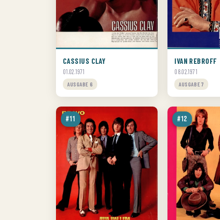
CASSIUS CLAY
IVAN REBROFF
01.02.1971
08.02.1971
AUSGABE 6
AUSGABE 7
#11
#12