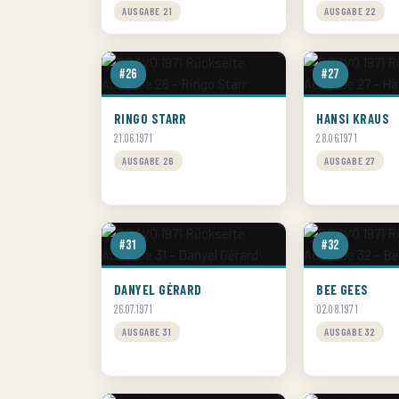
AUSGABE 21
AUSGABE 22
#26
#27
RINGO STARR
HANSI KRAUS
21.06.1971
28.06.1971
AUSGABE 26
AUSGABE 27
#31
#32
DANYEL GÉRARD
BEE GEES
26.07.1971
02.08.1971
AUSGABE 31
AUSGABE 32