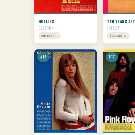
HOLLIES
TEN YEARS AF
08.03.1971
15.03.1971
AUSGABE 11
AUSGABE 12
#16
#17