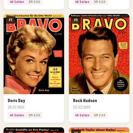
40 Seiten
DM 0,50
40 Seiten
DM 0,50
#5
#6
Doris Day
Rock Hudson
26.01.1960
02.02.1960
40 Seiten
DM 0,50
40 Seiten
DM 0,50