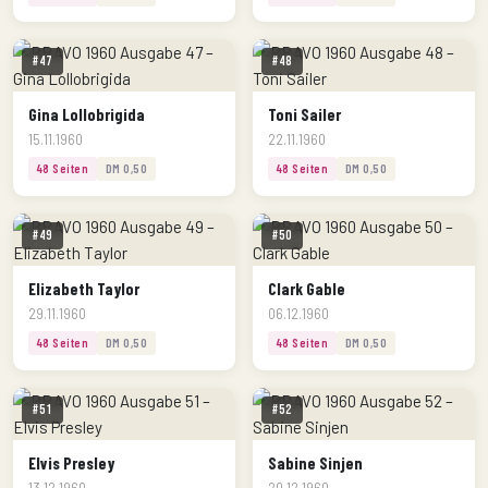
#47
#48
Gina Lollobrigida
Toni Sailer
15.11.1960
22.11.1960
48 Seiten
DM 0,50
48 Seiten
DM 0,50
#49
#50
Elizabeth Taylor
Clark Gable
29.11.1960
06.12.1960
48 Seiten
DM 0,50
48 Seiten
DM 0,50
#51
#52
Elvis Presley
Sabine Sinjen
13.12.1960
20.12.1960