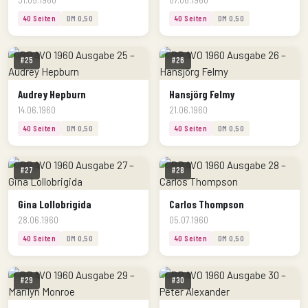
40 Seiten
DM 0,50
40 Seiten
DM 0,50
#25
#26
Audrey Hepburn
Hansjörg Felmy
14.06.1960
21.06.1960
40 Seiten
DM 0,50
40 Seiten
DM 0,50
#27
#28
Gina Lollobrigida
Carlos Thompson
28.06.1960
05.07.1960
40 Seiten
DM 0,50
40 Seiten
DM 0,50
#29
#30