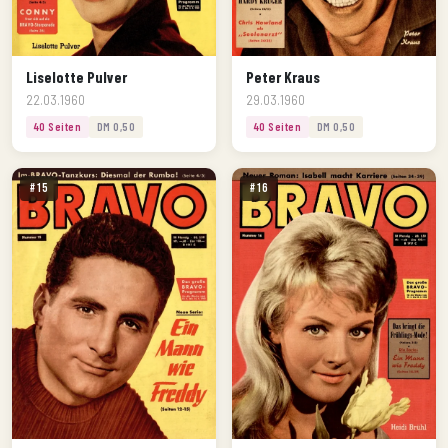
Liselotte Pulver
Peter Kraus
22.03.1960
29.03.1960
40 Seiten
DM 0,50
40 Seiten
DM 0,50
#15
#16