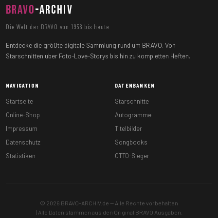
BRAVO
-ARCHIV
Die Welt der BRAVO von 1956 bis heute
Entdecke die größte digitale Sammlung rund um BRAVO. Von
Starschnitten über Foto-Love-Storys bis hin zu kompletten Heften.
NAVIGATION
DATENBANKEN
Startseite
Starschnitte
Online-Shop
Autogramme
Impressum
Titelbilder
Datenschutz
Songbooks
Statistiken
OTTO-Sieger
© 2026 BRAVO-ARCHIV.de — Alle Rechte vorbehalten
| Alle Daten stammen aus den Original BRAVO Ausgaben.