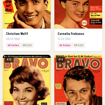
Christian Wolff
Cornelia Froboess
08.03.1960
15.03.1960
40 Seiten
DM 0,50
40 Seiten
DM 0,50
#13
#14