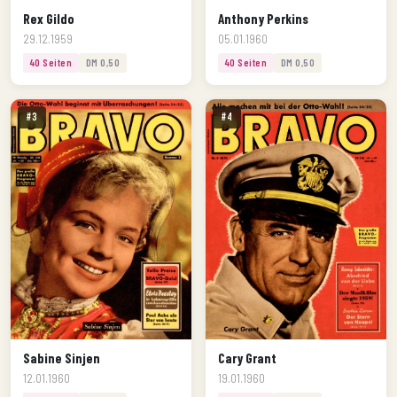
Rex Gildo
Anthony Perkins
29.12.1959
05.01.1960
40 Seiten
DM 0,50
40 Seiten
DM 0,50
#3
#4
Sabine Sinjen
Cary Grant
12.01.1960
19.01.1960