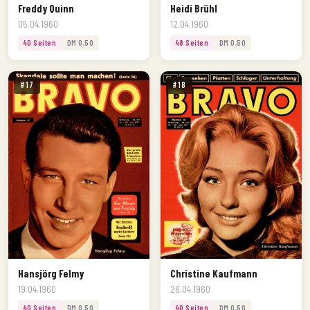
Freddy Quinn
Heidi Brühl
05.04.1960
12.04.1960
40 Seiten
DM 0,50
48 Seiten
DM 0,50
#17
#18
Hansjörg Felmy
Christine Kaufmann
19.04.1960
26.04.1960
40 Seiten
DM 0,50
40 Seiten
DM 0,50