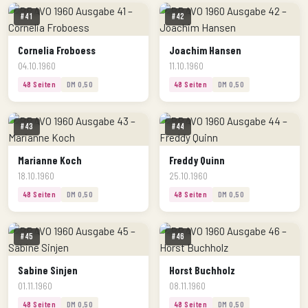
#41
#42
Cornelia Froboess
Joachim Hansen
04.10.1960
11.10.1960
48 Seiten
DM 0,50
48 Seiten
DM 0,50
#43
#44
Marianne Koch
Freddy Quinn
18.10.1960
25.10.1960
48 Seiten
DM 0,50
48 Seiten
DM 0,50
#45
#46
Sabine Sinjen
Horst Buchholz
01.11.1960
08.11.1960
48 Seiten
DM 0,50
48 Seiten
DM 0,50