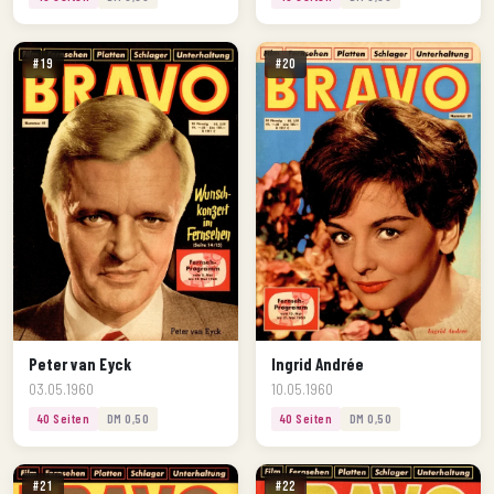
#19
#20
Peter van Eyck
Ingrid Andrée
03.05.1960
10.05.1960
40 Seiten
DM 0,50
40 Seiten
DM 0,50
#21
#22