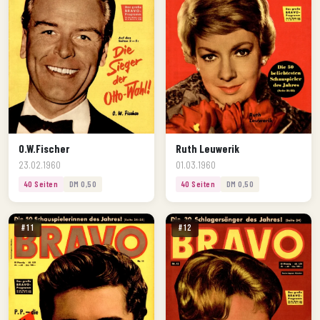
O.W.Fischer
Ruth Leuwerik
23.02.1960
01.03.1960
40 Seiten
DM 0,50
40 Seiten
DM 0,50
#11
#12