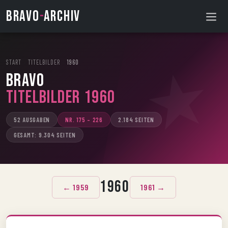
BRAVO
-
ARCHIV
START
›
TITELBILDER
›
1960
BRAVO
Titelbilder 1960
52 AUSGABEN
NR. 175 – 226
2.184 SEITEN
GESAMT: 9.304 SEITEN
1960
← 1959
1961 →