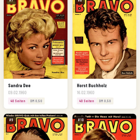
#7
#8
Sandra Dee
Horst Buchholz
09.02.1960
16.02.1960
40 Seiten
DM 0,50
40 Seiten
DM 0,50
#9
#10