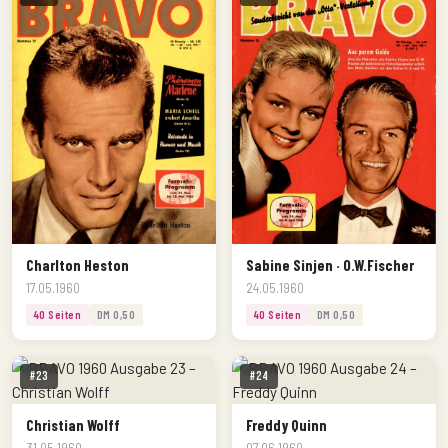
Charlton Heston
Sabine Sinjen · O.W.Fischer
17.05.1960
24.05.1960
40 Seiten
DM 0,50
40 Seiten
DM 0,50
#23
#24
Christian Wolff
Freddy Quinn
31.05.1960
07.06.1960