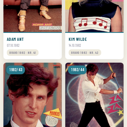
ADAM ANT
KIM WILDE
07.10.1982
14.10.1982
BRAVO 1982 · NR. 41
BRAVO 1982 · NR. 42
1982/43
1982/44