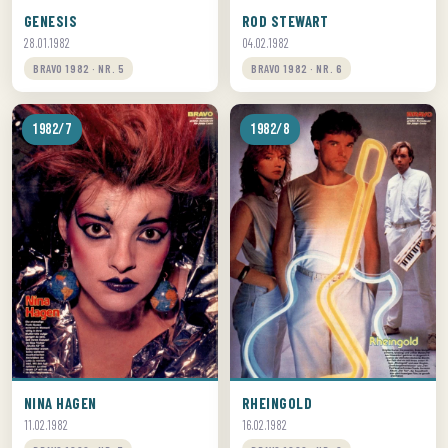
GENESIS
ROD STEWART
28.01.1982
04.02.1982
BRAVO 1982 · NR. 5
BRAVO 1982 · NR. 6
1982/7
1982/8
NINA HAGEN
RHEINGOLD
11.02.1982
16.02.1982