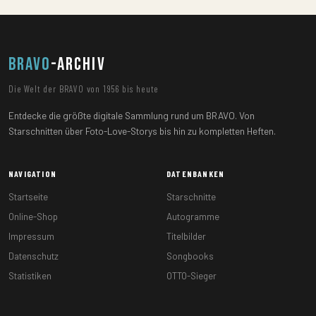
BRAVO
-ARCHIV
Die Welt der BRAVO von 1956 bis heute
Entdecke die größte digitale Sammlung rund um BRAVO. Von
Starschnitten über Foto-Love-Storys bis hin zu kompletten Heften.
NAVIGATION
DATENBANKEN
Startseite
Starschnitte
Online-Shop
Autogramme
Impressum
Titelbilder
Datenschutz
Songbooks
Statistiken
OTTO-Sieger