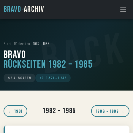
BRAVO
-
ARCHIV
Start
›
Rückseiten
›
1982 – 1985
BRAVO
Rückseiten 1982 – 1985
46 AUSGABEN
NR. 1.321 – 1.476
1982 – 1985
← 1981
1986 – 1989 →