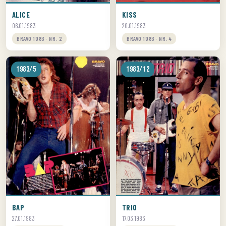
ALICE
KISS
06.01.1983
20.01.1983
BRAVO 1983 · NR. 2
BRAVO 1983 · NR. 4
1983/5
1983/12
BAP
TRIO
27.01.1983
17.03.1983