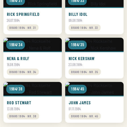
1984/31
1984/33
RICK SPRINGFIELD
BILLY IDOL
26.07.1984
09.08.1984
BRAVO 1984 · NR. 31
BRAVO 1984 · NR. 33
1984/34
1984/35
NENA & ROLF
NICK KERSHAW
16.08.1984
23.08.1984
BRAVO 1984 · NR. 34
BRAVO 1984 · NR. 35
1984/38
1984/45
ROD STEWART
JOHN JAMES
13.09.1984
01.11.1984
BRAVO 1984 · NR. 38
BRAVO 1984 · NR. 45