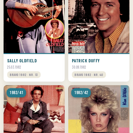
SALLY OLDFIELD
PATRICK DUFFY
25.03.1982
30.09.1982
BRAVO 1982 · NR. 13
BRAVO 1982 · NR. 40
1982/41
1982/42