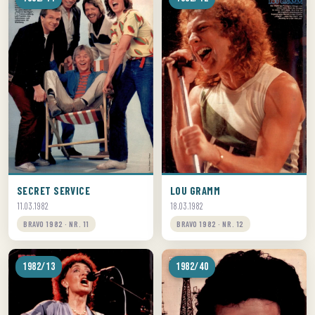
SECRET SERVICE
LOU GRAMM
11.03.1982
18.03.1982
BRAVO 1982 · NR. 11
BRAVO 1982 · NR. 12
1982/13
1982/40