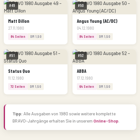
#49
#50
Matt Dillon
Angus Young (AC/DC)
27.11.1980
04.12.1980
84 Seiten
DM 1,50
84 Seiten
DM 1,50
#51
#52
Status Quo
ABBA
11.12.1980
17.12.1980
72 Seiten
DM 1,50
64 Seiten
DM 1,50
Tipp:
Alle Ausgaben von 1980 sowie weitere komplette
BRAVO-Jahrgänge erhalten Sie in unserem
Online-Shop
.