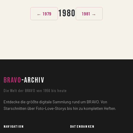
1980
← 1979
1981 →
BRAVO
-ARCHIV
Die Welt der BRAVO von 1956 bis heute
Entdecke die größte digitale Sammlung rund um BRAVO. Von
Starschnitten über Foto-Love-Storys bis hin zu kompletten Heften.
NAVIGATION
DATENBANKEN