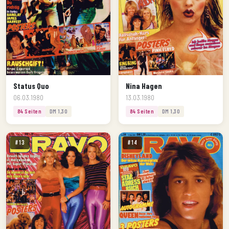
Status Quo
Nina Hagen
06.03.1980
13.03.1980
84 Seiten
DM 1,30
84 Seiten
DM 1,30
#13
#14