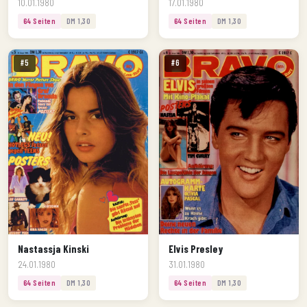
10.01.1980
17.01.1980
64 Seiten
DM 1,30
64 Seiten
DM 1,30
#5
#6
Nastassja Kinski
Elvis Presley
24.01.1980
31.01.1980
64 Seiten
DM 1,30
64 Seiten
DM 1,30