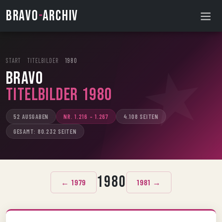
BRAVO
-
ARCHIV
START
›
TITELBILDER
›
1980
BRAVO
Titelbilder 1980
52 AUSGABEN
NR. 1.216 – 1.267
4.108 SEITEN
GESAMT: 80.232 SEITEN
1980
← 1979
1981 →