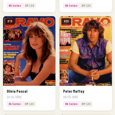
96 Seiten
DM 1,30
96 Seiten
DM 1,30
#19
#20
Olivia Pascal
Peter Maffay
30.04.1980
08.05.1980
84 Seiten
DM 1,30
96 Seiten
DM 1,30