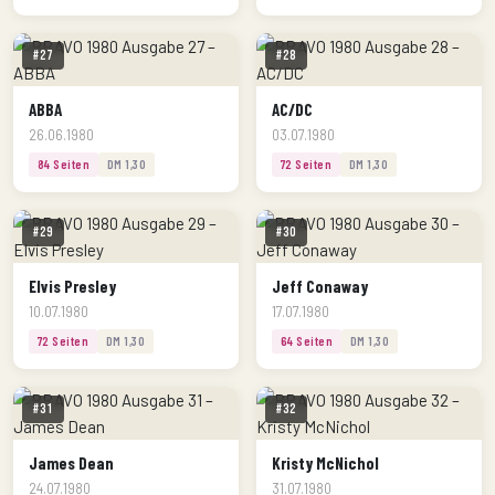
#27
#28
ABBA
AC/DC
26.06.1980
03.07.1980
84 Seiten
DM 1,30
72 Seiten
DM 1,30
#29
#30
Elvis Presley
Jeff Conaway
10.07.1980
17.07.1980
72 Seiten
DM 1,30
64 Seiten
DM 1,30
#31
#32
James Dean
Kristy McNichol
24.07.1980
31.07.1980