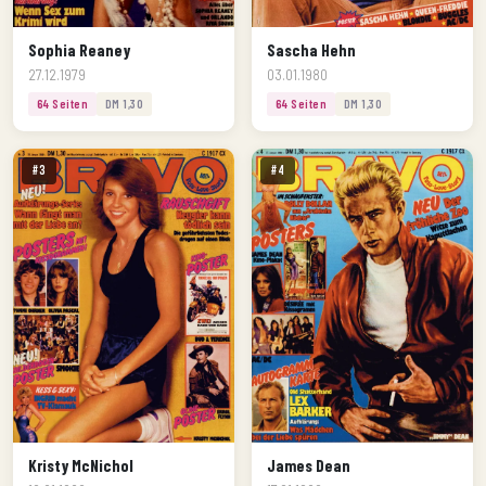
Sophia Reaney
Sascha Hehn
27.12.1979
03.01.1980
64 Seiten
DM 1,30
64 Seiten
DM 1,30
#3
#4
Kristy McNichol
James Dean