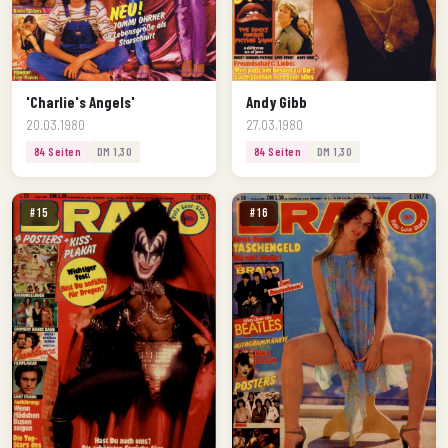
'Charlie's Angels'
Andy Gibb
20.03.1980
27.03.1980
84 Seiten
DM 1,30
84 Seiten
DM 1,30
#15
#16