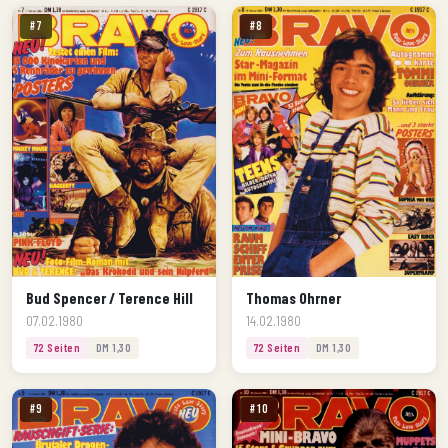
#7
#8
Bud Spencer / Terence Hill
Thomas Ohrner
07.02.1980
14.02.1980
72 Seiten
DM 1,30
72 Seiten
DM 1,30
#9
#10