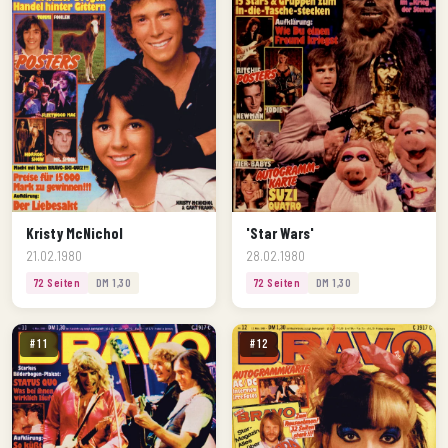
Kristy McNichol
'Star Wars'
21.02.1980
28.02.1980
72 Seiten
DM 1,30
72 Seiten
DM 1,30
#11
#12