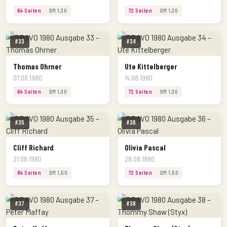
64 Seiten
DM 1,30
72 Seiten
DM 1,30
#33
#34
Thomas Ohrner
Ute Kittelberger
07.08.1980
14.08.1980
64 Seiten
DM 1,30
72 Seiten
DM 1,30
#35
#36
Cliff Richard
Olivia Pascal
21.08.1980
28.08.1980
84 Seiten
DM 1,50
72 Seiten
DM 1,50
#37
#38