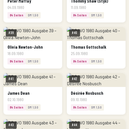
Peter Maffay
Thommy Shaw (Styx)
04.09.1980
11.09.1980
84 Seiten
DM 1,50
84 Seiten
DM 1,50
#39
#40
Olivia Newton-John
Thomas Gottschalk
18.09.1980
25.09.1980
84 Seiten
DM 1,50
84 Seiten
DM 1,50
#41
#42
James Dean
Désirée Nosbusch
02.10.1980
09.10.1980
84 Seiten
DM 1,50
84 Seiten
DM 1,50
#43
#44