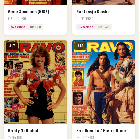
Gene Simmons (KISS)
Nastassja Kinski
03.04.1980
10.04.1980
84 Seiten
DM 1,30
84 Seiten
DM 1,30
#17
#18
Kristy McNichol
Eric Hieu Do / Pierre Brice
17.04.1980
24.04.1980