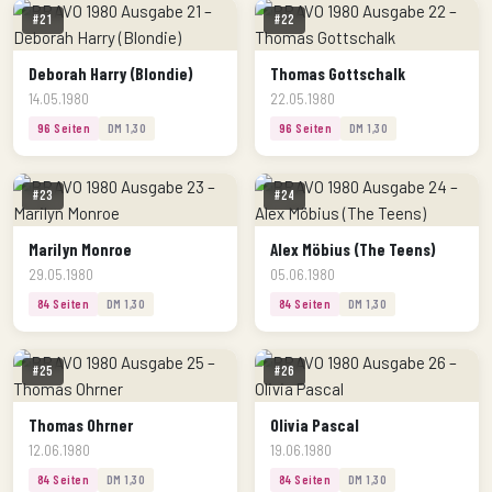
#21
#22
Deborah Harry (Blondie)
Thomas Gottschalk
14.05.1980
22.05.1980
96 Seiten
DM 1,30
96 Seiten
DM 1,30
#23
#24
Marilyn Monroe
Alex Möbius (The Teens)
29.05.1980
05.06.1980
84 Seiten
DM 1,30
84 Seiten
DM 1,30
#25
#26
Thomas Ohrner
Olivia Pascal
12.06.1980
19.06.1980
84 Seiten
DM 1,30
84 Seiten
DM 1,30