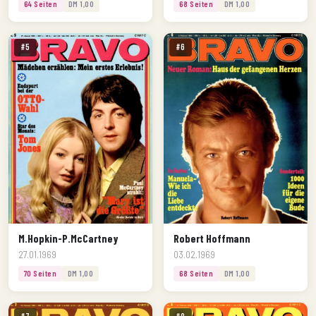
64 Seiten
DM 1,00
68 Seiten
DM 1,00
#5
#6
M.Hopkin-P.McCartney
Robert Hoffmann
27.01.1969
03.02.1969
70 Seiten
DM 1,00
68 Seiten
DM 1,00