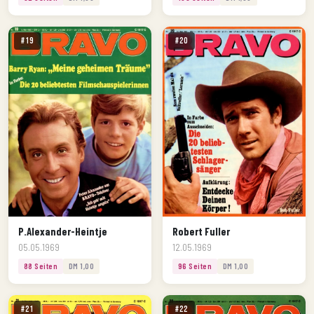
#19
#20
P.Alexander-Heintje
Robert Fuller
05.05.1969
12.05.1969
88 Seiten
DM 1,00
96 Seiten
DM 1,00
#21
#22