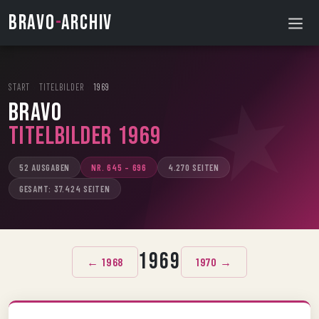
BRAVO
-
ARCHIV
START
›
TITELBILDER
›
1969
BRAVO
Titelbilder 1969
52 AUSGABEN
NR. 645 – 696
4.270 SEITEN
GESAMT: 37.424 SEITEN
1969
← 1968
1970 →