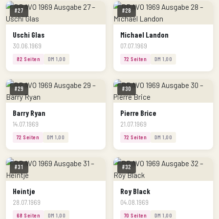
#27
#28
Uschi Glas
Michael Landon
30.06.1969
07.07.1969
82 Seiten
DM 1,00
72 Seiten
DM 1,00
#29
#30
Barry Ryan
Pierre Brice
14.07.1969
21.07.1969
72 Seiten
DM 1,00
72 Seiten
DM 1,00
#31
#32
Heintje
Roy Black
28.07.1969
04.08.1969
68 Seiten
DM 1,00
70 Seiten
DM 1,00