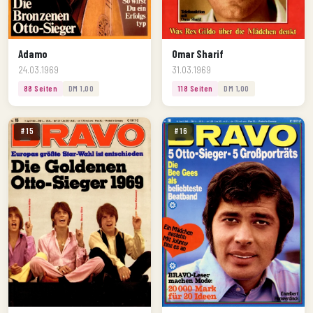
Adamo
Omar Sharif
24.03.1969
31.03.1969
88 Seiten
DM 1,00
118 Seiten
DM 1,00
#15
#16