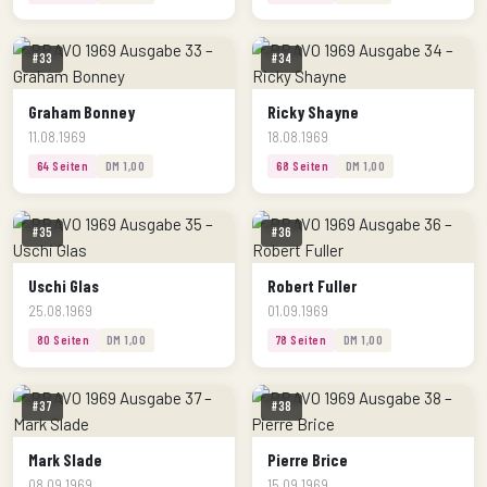
#33
#34
Graham Bonney
Ricky Shayne
11.08.1969
18.08.1969
64 Seiten
DM 1,00
68 Seiten
DM 1,00
#35
#36
Uschi Glas
Robert Fuller
25.08.1969
01.09.1969
80 Seiten
DM 1,00
78 Seiten
DM 1,00
#37
#38
Mark Slade
Pierre Brice
08.09.1969
15.09.1969