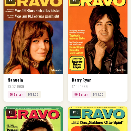
#7
#8
Manuela
Barry Ryan
10.02.1969
17.02.1969
76 Seiten
DM 1,00
80 Seiten
DM 1,00
#9
#10