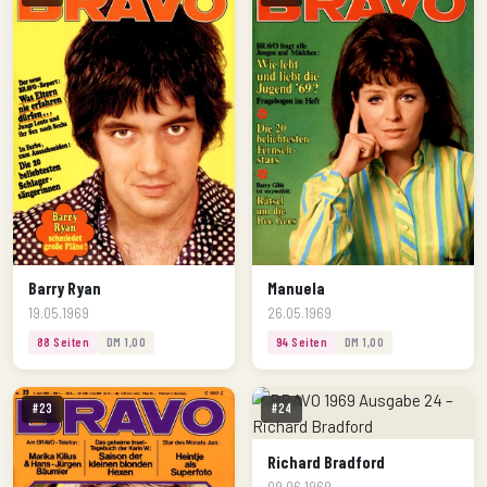
Barry Ryan
Manuela
19.05.1969
26.05.1969
88 Seiten
DM 1,00
94 Seiten
DM 1,00
#23
#24
Richard Bradford
09.06.1969