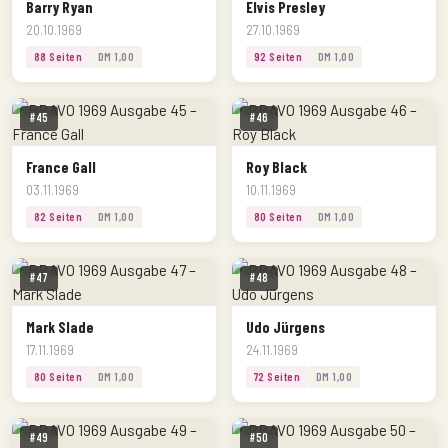
Barry Ryan
Elvis Presley
20.10.1969
27.10.1969
88 Seiten
DM 1,00
92 Seiten
DM 1,00
#45
#46
France Gall
Roy Black
03.11.1969
10.11.1969
82 Seiten
DM 1,00
80 Seiten
DM 1,00
#47
#48
Mark Slade
Udo Jürgens
17.11.1969
24.11.1969
80 Seiten
DM 1,00
72 Seiten
DM 1,00
#49
#50