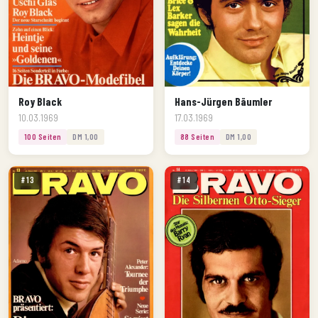
Roy Black
Hans-Jürgen Bäumler
10.03.1969
17.03.1969
100 Seiten
DM 1,00
88 Seiten
DM 1,00
#13
#14