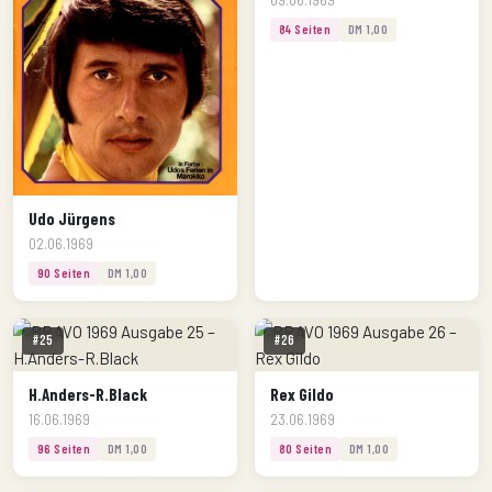
84 Seiten
DM 1,00
Udo Jürgens
02.06.1969
90 Seiten
DM 1,00
#25
#26
H.Anders-R.Black
Rex Gildo
16.06.1969
23.06.1969
96 Seiten
DM 1,00
80 Seiten
DM 1,00