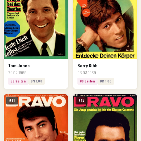
Tom Jones
Barry Gibb
24.02.1969
03.03.1969
86 Seiten
DM 1,00
80 Seiten
DM 1,00
#11
#12