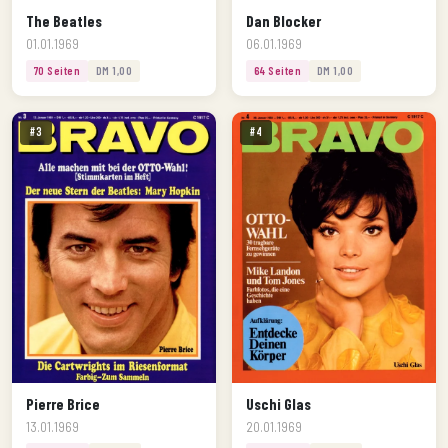
The Beatles
Dan Blocker
01.01.1969
06.01.1969
70 Seiten
DM 1,00
64 Seiten
DM 1,00
#3
#4
Pierre Brice
Uschi Glas
13.01.1969
20.01.1969