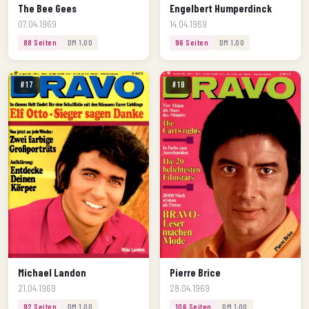
The Bee Gees
Engelbert Humperdinck
07.04.1969
14.04.1969
88 Seiten
DM 1,00
96 Seiten
DM 1,00
#17
#18
Michael Landon
Pierre Brice
21.04.1969
28.04.1969
92 Seiten
DM 1,00
106 Seiten
DM 1,00