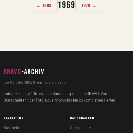
1969
← 1968
1970 →
BRAVO
-ARCHIV
Die Welt der BRAVO von 1956 bis heute
Entdecke die größte digitale Sammlung rund um BRAVO. Von
Starschnitten über Foto-Love-Storys bis hin zu kompletten Heften.
NAVIGATION
DATENBANKEN
Startseite
Starschnitte