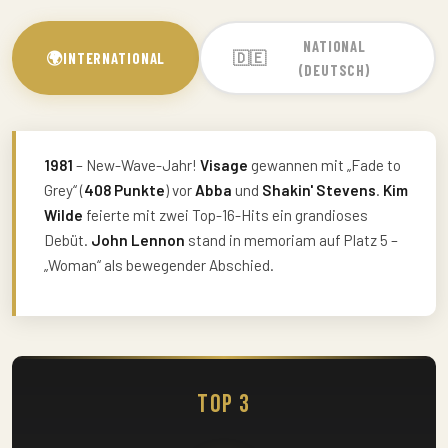
NATIONAL
🌍
🇩🇪
INTERNATIONAL
(DEUTSCH)
1981
– New-Wave-Jahr!
Visage
gewannen mit „Fade to
Grey“ (
408 Punkte
) vor
Abba
und
Shakin' Stevens
.
Kim
Wilde
feierte mit zwei Top-16-Hits ein grandioses
Debüt.
John Lennon
stand in memoriam auf Platz 5 –
„Woman“ als bewegender Abschied.
Top 3