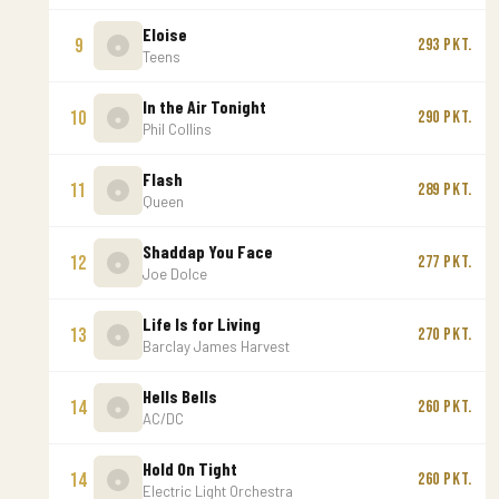
Eloise
9
293 Pkt.
Teens
In the Air Tonight
10
290 Pkt.
Phil Collins
Flash
11
289 Pkt.
Queen
Shaddap You Face
12
277 Pkt.
Joe Dolce
Life Is for Living
13
270 Pkt.
Barclay James Harvest
Hells Bells
14
260 Pkt.
AC/DC
Hold On Tight
14
260 Pkt.
Electric Light Orchestra