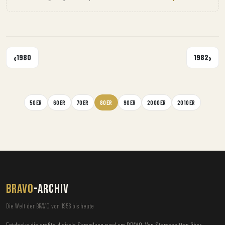
‹
›
1980
1982
50ER
60ER
70ER
80ER
90ER
2000ER
2010ER
BRAVO
-ARCHIV
Die Welt der BRAVO von 1956 bis heute
Entdecke die größte digitale Sammlung rund um BRAVO. Von Starschnitten über