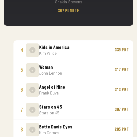
Shakin' Stevens
367 Punkte
Kids in America
4
339 Pkt.
Kim Wilde
Woman
5
317 Pkt.
John Lennon
Angel of Mine
6
313 Pkt.
Frank Duval
Stars on 45
7
307 Pkt.
Stars on 45
Bette Davis Eyes
8
295 Pkt.
Kim Carnes