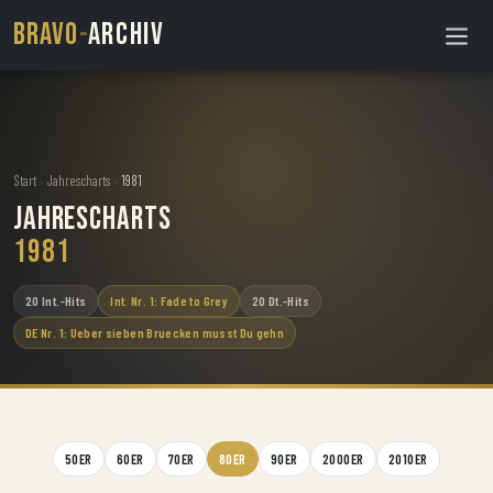
BRAVO
-
ARCHIV
Start
›
Jahrescharts
›
1981
Jahrescharts
1981
20 Int.-Hits
Int. Nr. 1: Fade to Grey
20 Dt.-Hits
DE Nr. 1: Ueber sieben Bruecken musst Du gehn
50ER
60ER
70ER
80ER
90ER
2000ER
2010ER