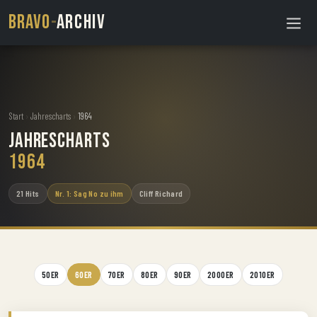
BRAVO
-
ARCHIV
Start
›
Jahrescharts
›
1964
Jahrescharts
1964
21 Hits
Nr. 1: Sag No zu ihm
Cliff Richard
50ER
60ER
70ER
80ER
90ER
2000ER
2010ER