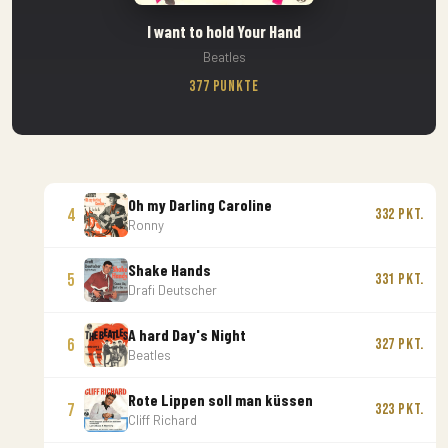
I want to hold Your Hand
Beatles
377 Punkte
Oh my Darling Caroline
4
332 Pkt.
Ronny
Shake Hands
5
331 Pkt.
Drafi Deutscher
A hard Day's Night
6
327 Pkt.
Beatles
Rote Lippen soll man küssen
7
323 Pkt.
Cliff Richard