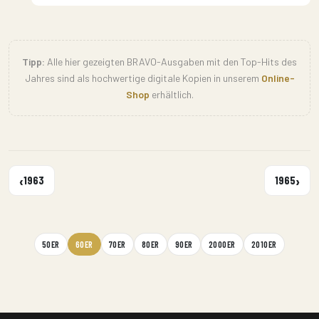
Tipp:
Alle hier gezeigten BRAVO-Ausgaben mit den Top-Hits des
Jahres sind als hochwertige digitale Kopien in unserem
Online-
Shop
erhältlich.
‹
›
1963
1965
50ER
60ER
70ER
80ER
90ER
2000ER
2010ER