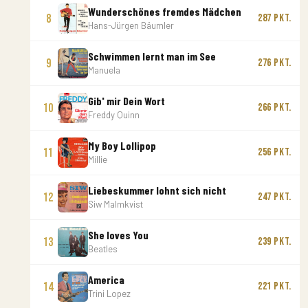
Wunderschönes fremdes Mädchen
8
287 Pkt.
Hans-Jürgen Bäumler
Schwimmen lernt man im See
9
276 Pkt.
Manuela
Gib' mir Dein Wort
10
266 Pkt.
Freddy Quinn
My Boy Lollipop
11
256 Pkt.
Millie
Liebeskummer lohnt sich nicht
12
247 Pkt.
Siw Malmkvist
She loves You
13
239 Pkt.
Beatles
America
14
221 Pkt.
Trini Lopez