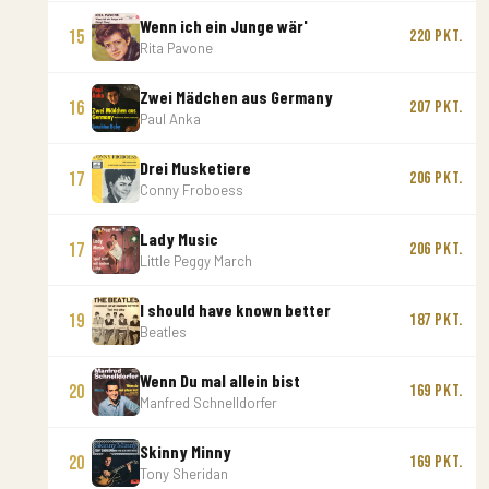
Wenn ich ein Junge wär'
15
220 Pkt.
Rita Pavone
Zwei Mädchen aus Germany
16
207 Pkt.
Paul Anka
Drei Musketiere
17
206 Pkt.
Conny Froboess
Lady Music
17
206 Pkt.
Little Peggy March
I should have known better
19
187 Pkt.
Beatles
Wenn Du mal allein bist
20
169 Pkt.
Manfred Schnelldorfer
Skinny Minny
20
169 Pkt.
Tony Sheridan