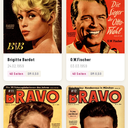
Brigitte Bardot
O.W.Fischer
24.02.1959
03.03.1959
40 Seiten
DM 0,50
40 Seiten
DM 0,50
#11
#12