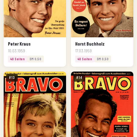
Peter Kraus
Horst Buchholz
10.03.1959
17.03.1959
40 Seiten
DM 0,50
40 Seiten
DM 0,50
#13
#14