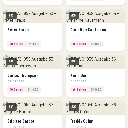
#33
#34
Peter Kraus
Christine Kaufmann
11.08.1959
18.08.1959
40 Seiten
DM 0,50
40 Seiten
DM 0,50
#35
#36
Carlos Thompson
Karin Dor
25.08.1959
01.09.1959
40 Seiten
DM 0,50
40 Seiten
DM 0,50
#37
#38
Brigitte Bardot
Freddy Quinn
08.09.1959
15.09.1959