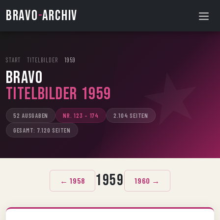
BRAVO
-
ARCHIV
START
›
TITELBILDER
›
1959
BRAVO
Titelbilder 1959
52 AUSGABEN
NR. 123 – 174
2.104 SEITEN
GESAMT: 7.120 SEITEN
1959
← 1958
1960 →