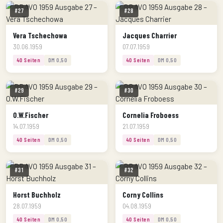
#27
#28
Vera Tschechowa
Jacques Charrier
30.06.1959
07.07.1959
40 Seiten
DM 0,50
40 Seiten
DM 0,50
#29
#30
O.W.Fischer
Cornelia Froboess
14.07.1959
21.07.1959
40 Seiten
DM 0,50
40 Seiten
DM 0,50
#31
#32
Horst Buchholz
Corny Collins
28.07.1959
04.08.1959
40 Seiten
DM 0,50
40 Seiten
DM 0,50