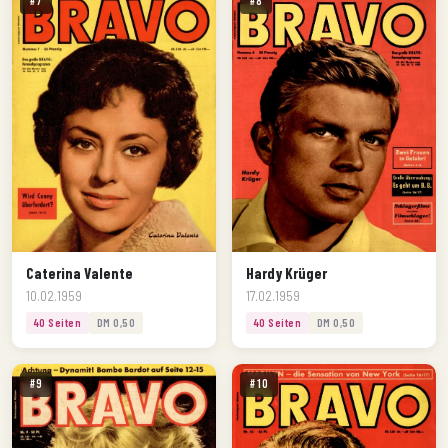
#7
#8
Caterina Valente
Hardy Krüger
10.02.1959
17.02.1959
40 Seiten
DM 0,50
40 Seiten
DM 0,50
#9
#10