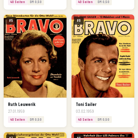
40 Seiten
DM 0,50
40 Seiten
DM 0,50
#5
#6
Ruth Leuwerik
Toni Sailer
27.01.1959
03.02.1959
40 Seiten
DM 0,50
40 Seiten
DM 0,50