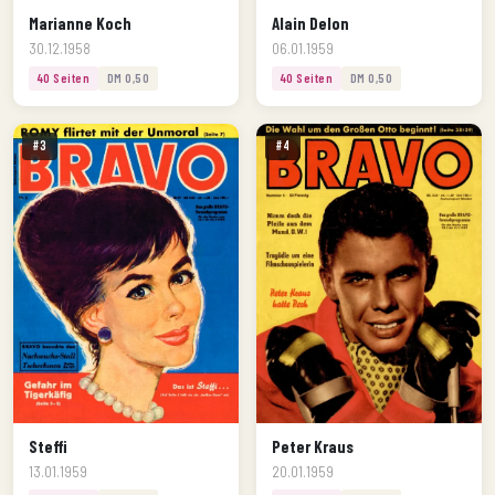
Marianne Koch
Alain Delon
30.12.1958
06.01.1959
40 Seiten
DM 0,50
40 Seiten
DM 0,50
#3
#4
Steffi
Peter Kraus
13.01.1959
20.01.1959