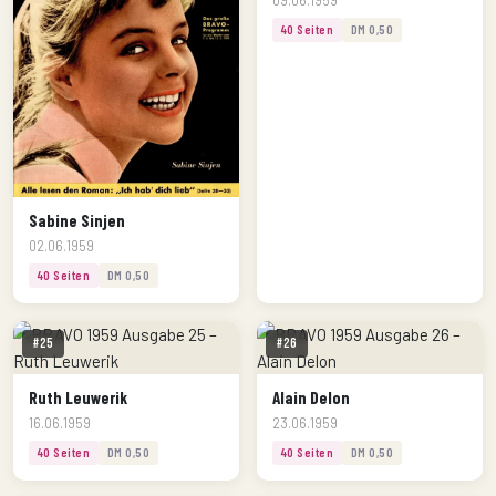
40 Seiten
DM 0,50
Sabine Sinjen
02.06.1959
40 Seiten
DM 0,50
#25
#26
Ruth Leuwerik
Alain Delon
16.06.1959
23.06.1959
40 Seiten
DM 0,50
40 Seiten
DM 0,50