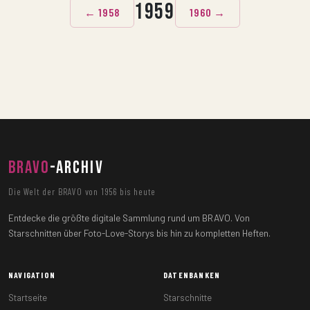
1959
← 1958
1960 →
BRAVO
-ARCHIV
Die Welt der BRAVO von 1956 bis heute
Entdecke die größte digitale Sammlung rund um BRAVO. Von
Starschnitten über Foto-Love-Storys bis hin zu kompletten Heften.
NAVIGATION
DATENBANKEN
Startseite
Starschnitte