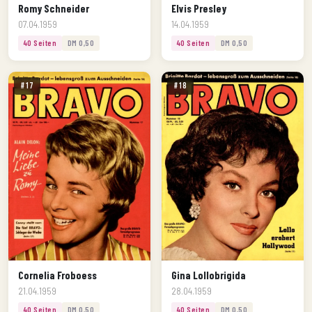
Romy Schneider
Elvis Presley
07.04.1959
14.04.1959
40 Seiten
DM 0,50
40 Seiten
DM 0,50
#17
#18
Cornelia Froboess
Gina Lollobrigida
21.04.1959
28.04.1959
40 Seiten
DM 0,50
40 Seiten
DM 0,50