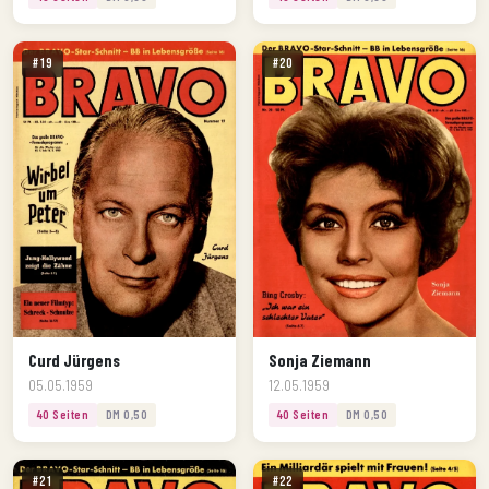
#19
#20
Curd Jürgens
Sonja Ziemann
05.05.1959
12.05.1959
40 Seiten
DM 0,50
40 Seiten
DM 0,50
#21
#22