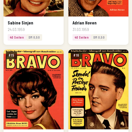
Sabine Sinjen
Adrian Hoven
24.03.1959
31.03.1959
40 Seiten
DM 0,50
40 Seiten
DM 0,50
#15
#16