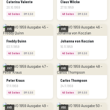
Caterina Valente
Claus Wilcke
20.10.1959
27.10.1959
40 Seiten
DM 0,50
48 Seiten
DM 0,50
#45
#46
Freddy Quinn
Johanna von Koczian
03.11.1959
10.11.1959
40 Seiten
DM 0,50
40 Seiten
DM 0,50
#47
#48
Peter Kraus
Carlos Thompson
17.11.1959
24.11.1959
48 Seiten
DM 0,50
40 Seiten
DM 0,50
#49
#50