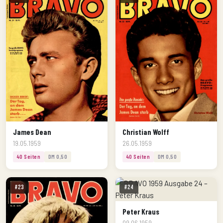
James Dean
Christian Wolff
19.05.1959
26.05.1959
40 Seiten
DM 0,50
40 Seiten
DM 0,50
#23
#24
Peter Kraus
09.06.1959