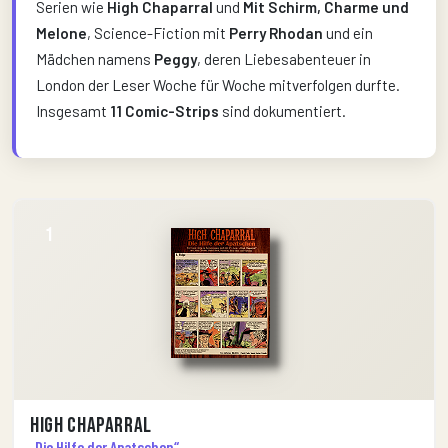
Serien wie
High Chaparral
und
Mit Schirm, Charme und
Melone
, Science-Fiction mit
Perry Rhodan
und ein
Mädchen namens
Peggy
, deren Liebesabenteuer in
London der Leser Woche für Woche mitverfolgen durfte.
Insgesamt
11 Comic-Strips
sind dokumentiert.
1
High Chaparral
„Die Hilfe der Apatschen“