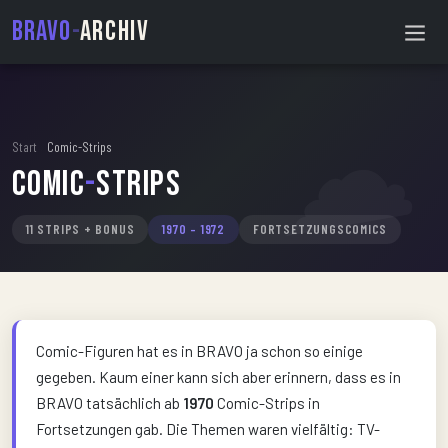
BRAVO
-
ARCHIV
Start
›
Comic-Strips
Comic
-
Strips
11 STRIPS + BONUS
1970 – 1972
FORTSETZUNGSCOMICS
Comic-Figuren hat es in BRAVO ja schon so einige
gegeben. Kaum einer kann sich aber erinnern, dass es in
BRAVO tatsächlich ab
1970
Comic-Strips in
Fortsetzungen gab. Die Themen waren vielfältig: TV-