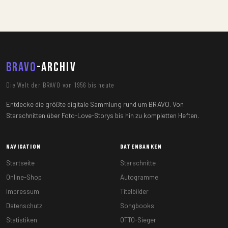
BRAVO
-ARCHIV
Die Welt der BRAVO von 1956 bis heute
Entdecke die größte digitale Sammlung rund um BRAVO. Von
Starschnitten über Foto-Love-Storys bis hin zu kompletten Heften.
NAVIGATION
DATENBANKEN
Startseite
Starschnitte
Online-Shop
Autogramme
Impressum
Titelbilder
Datenschutz
Songbooks
Statistiken
OTTO-Sieger