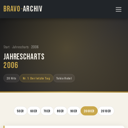
BRAVO
-
ARCHIV
Start
›
Jahrescharts
›
2006
Jahrescharts
2006
20 Hits
Nr. 1: Der letzte Tag
Tokio Hotel
50ER
60ER
70ER
80ER
90ER
2000ER
2010ER