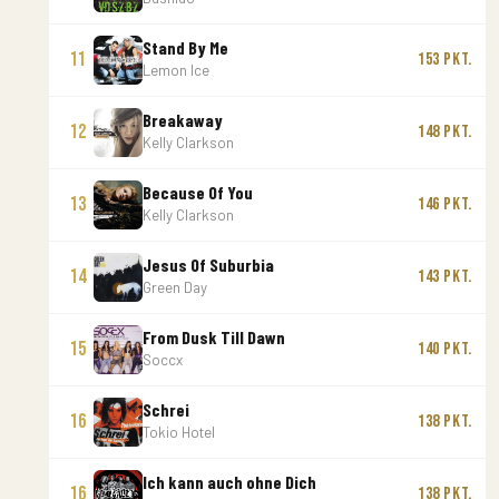
Stand By Me
11
153 Pkt.
Lemon Ice
Breakaway
12
148 Pkt.
Kelly Clarkson
Because Of You
13
146 Pkt.
Kelly Clarkson
Jesus Of Suburbia
14
143 Pkt.
Green Day
From Dusk Till Dawn
15
140 Pkt.
Soccx
Schrei
16
138 Pkt.
Tokio Hotel
Ich kann auch ohne Dich
16
138 Pkt.