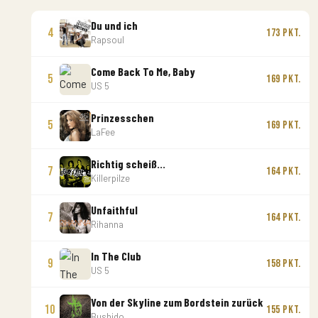
Du und ich
4
173 Pkt.
Rapsoul
Come Back To Me, Baby
5
169 Pkt.
US 5
Prinzesschen
5
169 Pkt.
LaFee
Richtig scheiß...
7
164 Pkt.
Killerpilze
Unfaithful
7
164 Pkt.
Rihanna
In The Club
9
158 Pkt.
US 5
Von der Skyline zum Bordstein zurück
10
155 Pkt.
Bushido