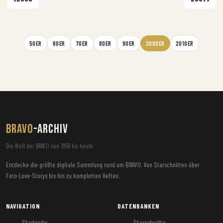
50ER
60ER
70ER
80ER
90ER
2000ER
2010ER
BRAVO
-ARCHIV
Die Welt der BRAVO von 1956 bis heute
Entdecke die größte digitale Sammlung rund um BRAVO. Von Starschnitten über
Foto-Love-Storys bis hin zu kompletten Heften.
NAVIGATION
DATENBANKEN
Startseite
Starschnitte