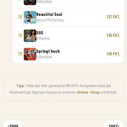
Killerpilze
Beautiful Soul
18
137 Pkt.
Jesse McCartney
SOS
19
135 Pkt.
Rihanna
Springt hoch
19
135 Pkt.
Killerpilze
Tipp:
Viele der hier gezeigten BRAVO-Ausgaben sind als
hochwertige digitale Kopien in unserem
Online-Shop
erhältlich.
‹
›
2005
2007