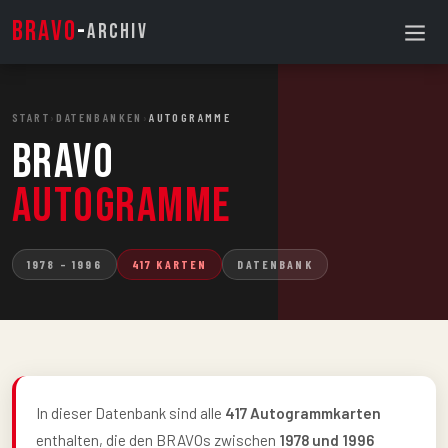
BRAVO
-
ARCHIV
START
›
DATENBANKEN
›
AUTOGRAMME
BRAVO
Autogramme
1978 – 1996
417 KARTEN
DATENBANK
In dieser Datenbank sind alle
417 Autogrammkarten
enthalten, die den BRAVOs zwischen
1978 und 1996