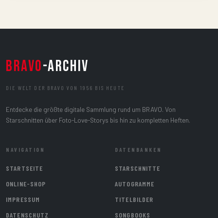
BRAVO
-ARCHIV
DIE WELT DER BRAVO VON 1956 BIS HEUTE
Entdecke die größte digitale Sammlung rund um BRAVO. Von
Starschnitten über Foto-Love-Storys bis hin zu kompletten Heften.
NAVIGATION
DATENBANKEN
STARTSEITE
STARSCHNITTE
ONLINE-SHOP
AUTOGRAMME
IMPRESSUM
TITELBILDER
DATENSCHUTZ
SONGBOOKS