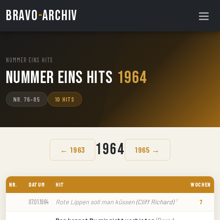
BRAVO
-
ARCHIV
NUMMER EINS HITS
/
Nummer Eins Hits
1964
NR. 76–85
10 HITS
1964
← 1963
1965 →
NR.
DATUM
HIT
WOCHEN
Rote Lippen soll man küssen
(Cliff Richard)
¹
07.01.1964
7