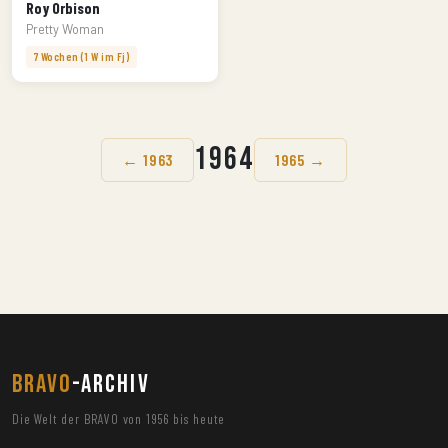
Roy Orbison
Pretty Woman
7 Wochen (1 W im Fj)
1964
← 1963
1965 →
BRAVO
-ARCHIV
Die Welt der BRAVO von 1956 bis heute