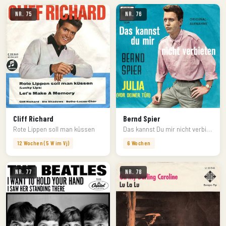
Nr. 75
Nr. 76
Cliff Richard
Bernd Spier
Rote Lippen soll man küssen
Das kannst Du mir nicht verbieten
12 Wochen (5 W im Vj)
6 Wochen
Nr. 77
Nr. 78