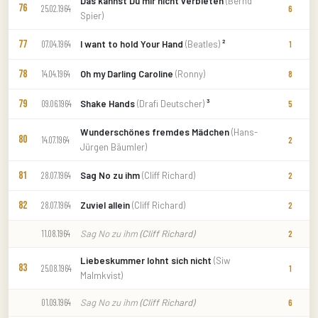
Das kannst Du mir nicht verbieten
(Bernd
76
25.02.1964
6
Spier)
77
I want to hold Your Hand
(Beatles)
²
07.04.1964
1
78
Oh my Darling Caroline
(Ronny)
14.04.1964
8
79
Shake Hands
(Drafi Deutscher)
³
09.06.1964
5
Wunderschönes fremdes Mädchen
(Hans-
80
14.07.1964
2
Jürgen Bäumler)
81
Sag No zu ihm
(Cliff Richard)
28.07.1964
2
82
Zuviel allein
(Cliff Richard)
28.07.1964
2
Sag No zu ihm
(Cliff Richard)
11.08.1964
2
Liebeskummer lohnt sich nicht
(Siw
83
25.08.1964
1
Malmkvist)
Sag No zu ihm
(Cliff Richard)
01.09.1964
6