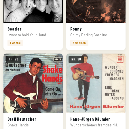
Beatles
Ronny
I want to hold Your Hand
Oh my Darling Caroline
1 Woche
8 Wochen
Nr. 79
Nr. 80
Drafi Deutscher
Hans-Jürgen Bäumler
Shake Hands
Wunderschönes fremdes Mädchen