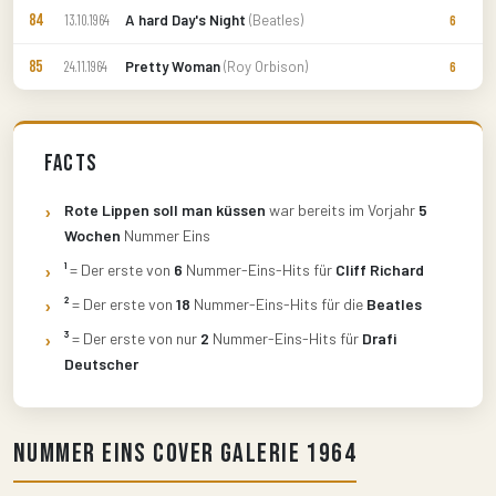
84
A hard Day's Night
(Beatles)
13.10.1964
6
85
Pretty Woman
(Roy Orbison)
24.11.1964
6
Facts
Rote Lippen soll man küssen
war bereits im Vorjahr
5
Wochen
Nummer Eins
¹
= Der erste von
6
Nummer-Eins-Hits für
Cliff Richard
²
= Der erste von
18
Nummer-Eins-Hits für die
Beatles
³
= Der erste von nur
2
Nummer-Eins-Hits für
Drafi
Deutscher
Nummer Eins Cover Galerie 1964