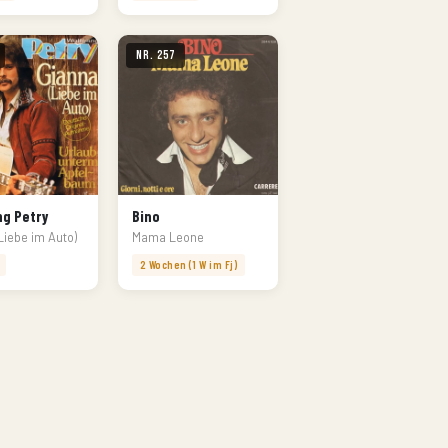
Nr. 257
g Petry
Bino
Liebe im Auto)
Mama Leone
2 Wochen (1 W im Fj)