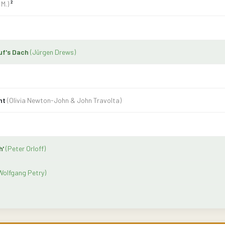
 M.)
²
auf's Dach
(Jürgen Drews)
ant
(Olivia Newton-John & John Travolta)
h'
(Peter Orloff)
Wolfgang Petry)