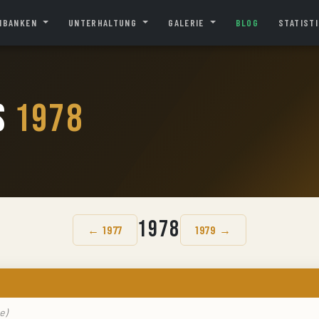
NBANKEN
UNTERHALTUNG
GALERIE
BLOG
STATIST
s
1978
1978
← 1977
1979 →
e)