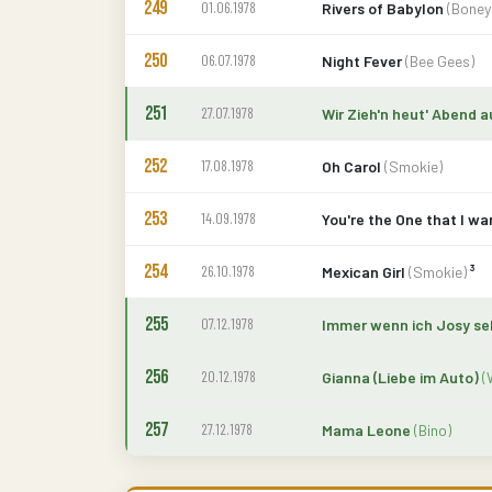
249
01.06.1978
Rivers of Babylon
(Boney
250
06.07.1978
Night Fever
(Bee Gees)
251
27.07.1978
Wir Zieh'n heut' Abend 
252
17.08.1978
Oh Carol
(Smokie)
253
14.09.1978
You're the One that I w
254
26.10.1978
Mexican Girl
(Smokie)
³
255
07.12.1978
Immer wenn ich Josy se
256
20.12.1978
Gianna (Liebe im Auto)
(
257
27.12.1978
Mama Leone
(Bino)