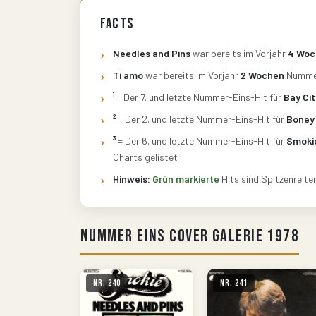
Facts
Needles and Pins
war bereits im Vorjahr
4 Woc
Ti amo
war bereits im Vorjahr
2 Wochen
Nummer
¹
= Der 7. und letzte Nummer-Eins-Hit für
Bay Cit
²
= Der 2. und letzte Nummer-Eins-Hit für
Boney
³
= Der 6. und letzte Nummer-Eins-Hit für
Smoki
Charts gelistet
Hinweis:
Grün markierte
Hits sind Spitzenreite
Nummer Eins Cover Galerie 1978
Nr. 240
Nr. 241