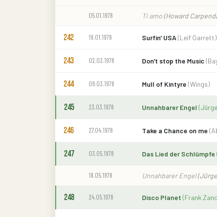
05.01.1978
Ti amo
(Howard Carpenda
242
19.01.1978
Surfin' USA
(Leif Garrett)
243
02.03.1978
Don't stop the Music
(Bay
244
09.03.1978
Mull of Kintyre
(Wings)
245
23.03.1978
Unnahbarer Engel
(Jürg
246
27.04.1978
Take a Chance on me
(A
247
03.05.1978
Das Lied der Schlümpfe
18.05.1978
Unnahbarer Engel
(Jürg
248
24.05.1978
Disco Planet
(Frank Zand