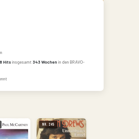
on
8 Hits
insgesamt
343 Wochen
in den BRAVO-
ennt
Nr. 245