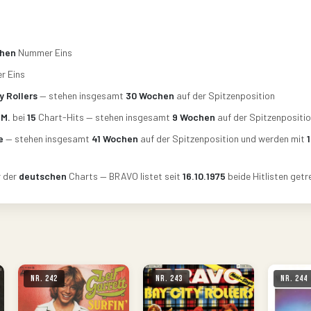
hen
Nummer Eins
 Eins
y Rollers
— stehen insgesamt
30 Wochen
auf der Spitzenposition
 M.
bei
15
Chart-Hits — stehen insgesamt
9 Wochen
auf der Spitzenpositi
e
— stehen insgesamt
41 Wochen
auf der Spitzenposition und werden mit
1
r der
deutschen
Charts — BRAVO listet seit
16.10.1975
beide Hitlisten getr
Nr. 242
Nr. 243
Nr. 244