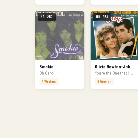
Nr. 252
Nr. 253
Smokie
Olivia Newton-John & John Travolta
Oh Carol
You're the One that I want
4 Wochen
6 Wochen