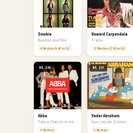
Smokie
Howard Carpendale
Needles and Pins
Ti amo
6 Wochen (4 W im Vj)
12 Wochen (2 W im Vj)
Nr. 246
Nr. 247
Abba
Vader Abraham
Take a Chance on me
Das Lied der Schlümpfe
5 Wochen
2 Wochen