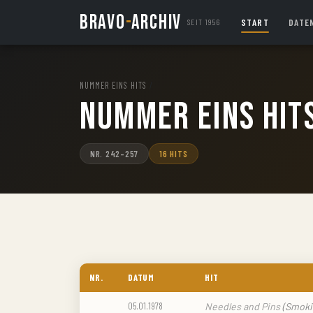
BRAVO
-
ARCHIV
START
DATE
SEIT 1956
NUMMER EINS HITS
/
Nummer Eins Hit
NR. 242–257
16 HITS
NR.
DATUM
HIT
05.01.1978
Needles and Pins
(Smoki