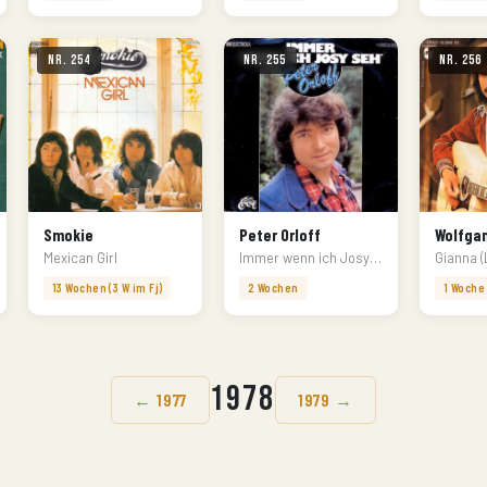
Nr. 254
Nr. 255
Nr. 256
Smokie
Peter Orloff
Wolfgan
Mexican Girl
Immer wenn ich Josy seh'
Gianna (
13 Wochen (3 W im Fj)
2 Wochen
1 Woche
1978
← 1977
1979 →