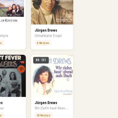
Jürgen Drews
intyre
Unnahbarer Engel
en
6 Wochen
Nr. 251
es
Jürgen Drews
ver
Wir Zieh'n heut' Abend auf's Dach
en
19 Wochen