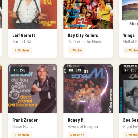
Leif Garrett
Bay City Rollers
Wings
Surfin' USA
Don't stop the Music
Mull of K
6 Wochen
1 Woche
5 Woch
Nr. 248
Nr. 249
Nr. 250
Frank Zander
Boney M.
Bee Ge
Disco Planet
Rivers of Babylon
Night Fe
9 Wochen
5 Wochen
6 Woch