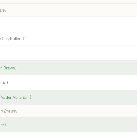
le)
 City Rollers)
¹
en Drews)
bba)
(Vader Abraham)
en Drews)
er)