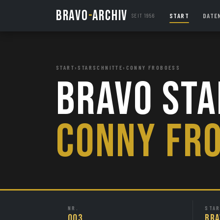
BRAVO
-
ARCHIV
START
DATE
SEIT 1956
START
›
STARSCHNITTE
›
CONNY FROBOESS
BRAVO Sta
Conny Fr
NR.
STAR
003
BRA