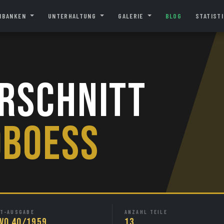
NBANKEN
UNTERHALTUNG
GALERIE
BLOG
STATIST
rschnitt
oboess
T-AUSGABE
ANZAHL TEILE
VO 40/1959
13