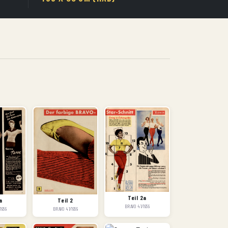
Teil 2a
a
Teil 2
BRAVO 41/1959
1959
BRAVO 41/1959