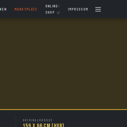
ONLINE-
IKEN
MARKTPLATZ
IMPRESSUM
SHOP
ORIGINALGRÖSSE
159 x 66 cm (HxB)