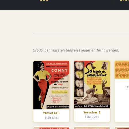
Großbilder mussten teilweise leider entfernt werden!
BRA
Vorschau 2
Vorschau 1
BRAVO 39/1959
BRAVO 39/1959