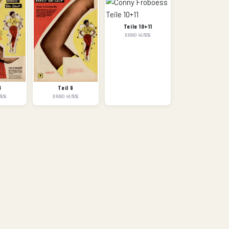
Teile 10+11
BRAVO 49/1959
8
Teil 9
1959
BRAVO 48/1959