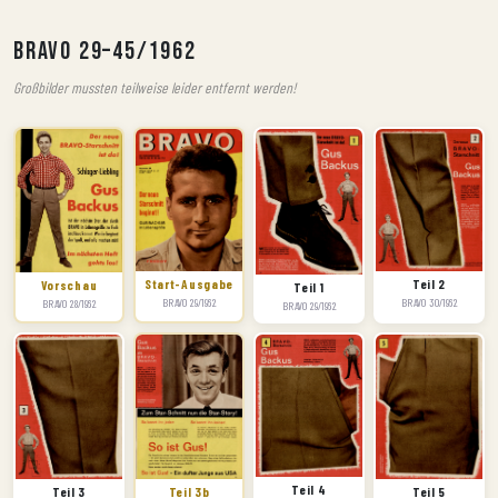
BRAVO 29–45/1962
Großbilder mussten teilweise leider entfernt werden!
Start-Ausgabe
Teil 2
Vorschau
Teil 1
BRAVO 29/1962
BRAVO 30/1962
BRAVO 28/1962
BRAVO 29/1962
Teil 4
Teil 5
Teil 3b
Teil 3