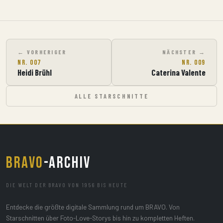
VORHERIGER
NÄCHSTER
Nr. 007
Nr. 009
Heidi Brühl
Caterina Valente
ALLE STARSCHNITTE
BRAVO
-ARCHIV
DIE WELT DER BRAVO VON 1956 BIS HEUTE
Entdecke die größte digitale Sammlung rund um BRAVO. Von
Starschnitten über Foto-Love-Storys bis hin zu kompletten Heften.