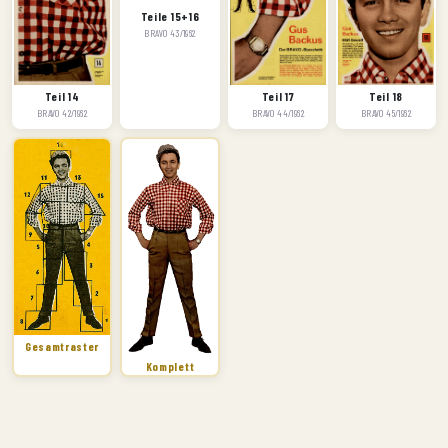
Teile 15+16
BRAVO 43/1962
Teil 14
Teil 17
Teil 18
BRAVO 42/1962
BRAVO 44/1962
BRAVO 45/1962
Gesamtraster
Komplett