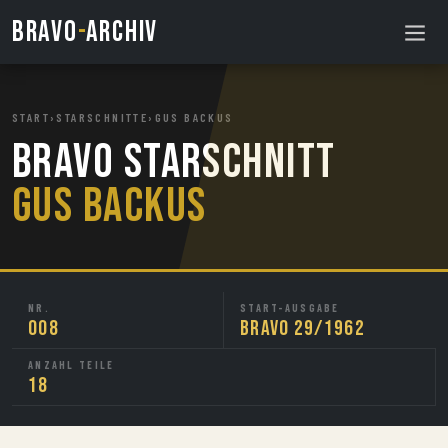
BRAVO
-
ARCHIV
START
›
STARSCHNITTE
›
GUS BACKUS
BRAVO Starschnitt
Gus Backus
NR.
START-AUSGABE
008
BRAVO 29/1962
ANZAHL TEILE
18