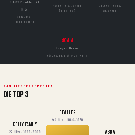
8.062 Punkte · 44
PUNKTE GESAMT
CHART-HITS
Hits
(TOP 30)
GESAMT
REKORD-
INTERPRET
404,4
Jürgen Drews
HÖCHSTER Ø PKT./HIT
DAS SIEGERTREPPCHEN
Die Top 3
Beatles
44 Hits · 1964–1970
Kelly Family
ABBA
22 Hits · 1994–2004