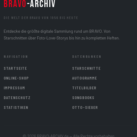
BRAVO
-ARCHIV
DIE WELT DER BRAVO VON 1956 BIS HEUTE
Entdecke die größte digitale Sammlung rund um BRAVO. Von
Starschnitten über Foto-Love-Storys bis hin zu kompletten Heften.
NAVIGATION
DATENBANKEN
STARTSEITE
STARSCHNITTE
ONLINE-SHOP
AUTOGRAMME
IMPRESSUM
TITELBILDER
DATENSCHUTZ
SONGBOOKS
STATISTIKEN
OTTO-SIEGER
© 2026 BRAVO-ARCHIV.de — Alle Rechte vorbehalten