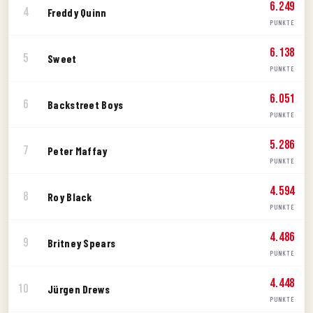
6.249
4
Freddy Quinn
PUNKTE
6.138
5
Sweet
PUNKTE
6.051
6
Backstreet Boys
PUNKTE
5.286
7
Peter Maffay
PUNKTE
4.594
8
Roy Black
PUNKTE
4.486
9
Britney Spears
PUNKTE
4.448
10
Jürgen Drews
PUNKTE