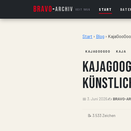
BRAVO
-
ARCHIV
START
DATE
SEIT 1956
Start
›
Blog
›
KajaGooGoo 
KAJAGOOGOO
KAJA
KajaGooG
künstlic
📅 3. Juni 2026
✍️
BRAVO-AR
📝 3.533 Zeichen