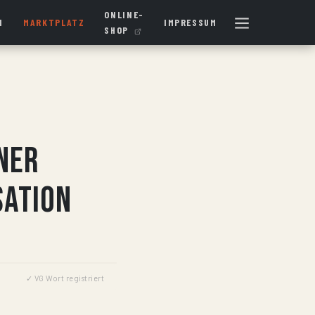
ONLINE-
N
MARKTPLATZ
IMPRESSUM
SHOP
ner
sation
✓ VG Wort registriert