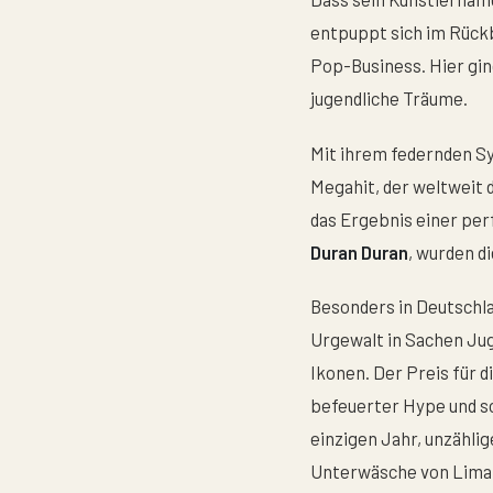
entpuppt sich im Rückb
Pop-Business. Hier gin
jugendliche Träume.
Mit ihrem federnden S
Megahit, der weltweit 
das Ergebnis einer pe
Duran Duran
, wurden d
Besonders in Deutschla
Urgewalt in Sachen Ju
Ikonen. Der Preis für 
befeuerter Hype und s
einzigen Jahr, unzähli
Unterwäsche von Limahl