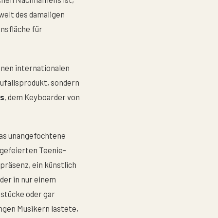
welt des damaligen
nsfläche für
nen internationalen
Zufallsprodukt, sondern
es
, dem Keyboarder von
opas unangefochtene
gefeierten Teenie-
räsenz, ein künstlich
er in nur einem
sstücke oder gar
ungen Musikern lastete,