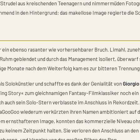
 Strudel aus kreischenden Teenagern und nimmermüden Fotogra
hmend in den Hintergrund; das makellose Image regierte die Sc
r ein ebenso rasanter wie vorhersehbarer Bruch. Limahl, zun
Ruhm geblendet und durch das Management isoliert, überwarf 
ige Monate nach dem Welterfolg kam es zur bitteren Trennung
ls Solokünstler und schaffte es dank der Genialität von
Giorgi
g Story« zum gleichnamigen Fantasy-Filmklassiker noch ein le
h auch sein Solo-Stern verblasste im Anschluss in Rekordzeit.
jaGooGoo wiederum verkürzten ihren Namen ambitioniert auf d
nem ernsthafteren Image, konnten das kommerzielle Niveau ohn
zu keinem Zeitpunkt halten. Sie verloren den Anschluss an den 
ch sang- und klanglos von der großen Bühne des Pop.