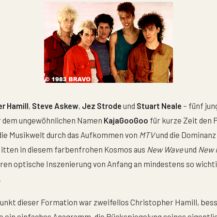
r Hamill
,
Steve Askew
,
Jez Strode
und
Stuart Neale
– fünf jun
er dem ungewöhnlichen Namen
KajaGooGoo
für kurze Zeit de
r die Musikwelt durch das Aufkommen von
MTV
und die Dominanz
 Mitten in diesem farbenfrohen Kosmos aus
New Wave
und
New 
eren optische Inszenierung von Anfang an mindestens so wichti
.
punkt dieser Formation war zweifellos Christopher Hamill, bes
e ein einfaches Anagramm, die Rückspiegelung seines eigentl