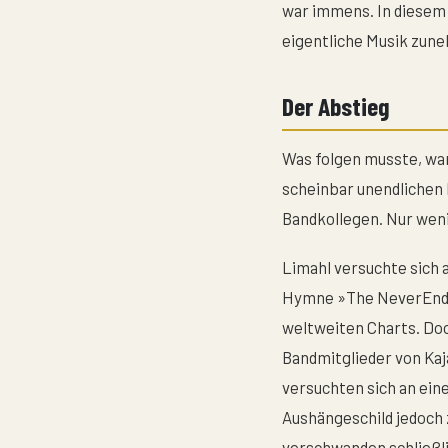
war immens. In diesem
eigentliche Musik zune
Der Abstieg
Was folgen musste, wa
scheinbar unendlichen 
Bandkollegen. Nur wen
Limahl versuchte sich a
Hymne »The NeverEndin
weltweiten Charts. Doc
Bandmitglieder von Ka
versuchten sich an ei
Aushängeschild jedoch 
verschwanden schließli