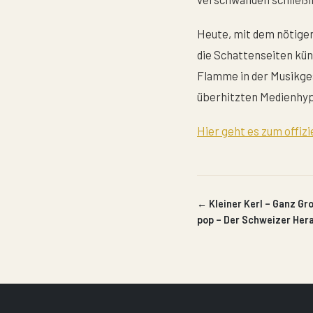
Heute, mit dem nötigen
die Schattenseiten kün
Flamme in der Musikge
überhitzten Medienhype
Hier geht es zum offiz
← Kleiner Kerl – Ganz G
pop – Der Schweizer Her