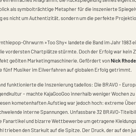
lick als symbolträchtige Metapher für die inszenierte Spiegel
g es nicht um Authentizität, sondern um die perfekte Projektio
ynthiepop-Ohrwurm »Too Shy« landete die Band im Jahr 1983 ei
die vordersten Chartplätze stürmte. Doch der Erfolg war kein 
rfekt geölten Marketingmaschinerie. Gefördert von
Nick Rhod
ie fünf Musiker im Eilverfahren auf globalen Erfolg getrimmt.
nd funktionierte die Inszenierung tadellos: Die BRAVO – Eur
gendkultur – machte KajaGooGoo innerhalb weniger Wochen zu 
diesen kometenhaften Aufstieg war jedoch hoch: extreme Überp
chwelende interne Spannungen. Unfassbare 32 BRAVO-Titelbild
ge Fanartikel und bizarre Wettbewerbe um getragene Kleidung
 trieben den Starkult auf die Spitze. Der Druck, der auf den j