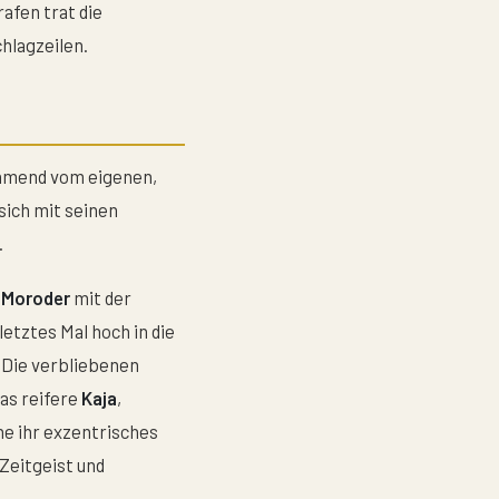
fen trat die
hlagzeilen.
ehmend vom eigenen,
sich mit seinen
.
o Moroder
mit der
tztes Mal hoch in die
 Die verbliebenen
as reifere
Kaja
,
e ihr exzentrisches
Zeitgeist und