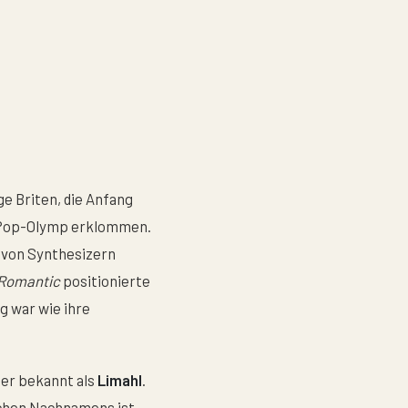
ge Briten, die Anfang
n Pop-Olymp erklommen.
 von Synthesizern
Romantic
positionierte
g war wie ihre
ser bekannt als
Limahl
.
ichen Nachnamens ist,