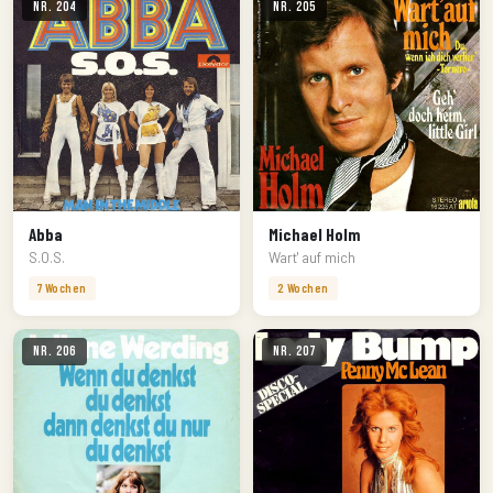
Nr. 204
Nr. 205
Abba
Michael Holm
S.O.S.
Wart' auf mich
7 Wochen
2 Wochen
Nr. 206
Nr. 207