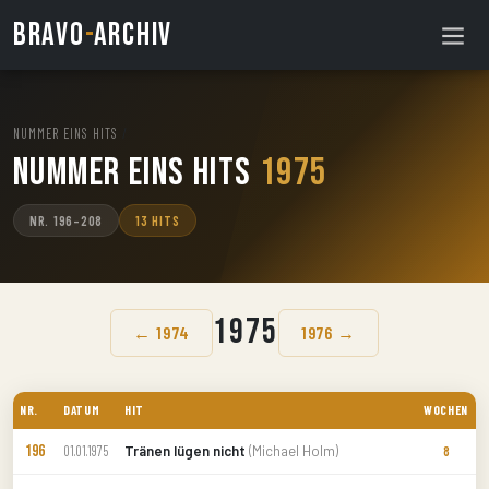
BRAVO
-
ARCHIV
NUMMER EINS HITS
/
Nummer Eins Hits
1975
NR. 196–208
13 HITS
1975
← 1974
1976 →
NR.
DATUM
HIT
WOCHEN
196
Tränen lügen nicht
(Michael Holm)
01.01.1975
8