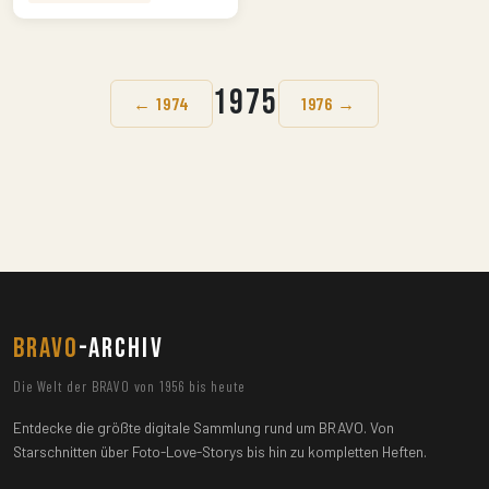
1975
← 1974
1976 →
BRAVO
-ARCHIV
Die Welt der BRAVO von 1956 bis heute
Entdecke die größte digitale Sammlung rund um BRAVO. Von
Starschnitten über Foto-Love-Storys bis hin zu kompletten Heften.