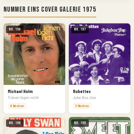
Nummer Eins Cover Galerie 1975
Nr. 196
Nr. 197
Michael Holm
Rubettes
Tränen lügen nicht
Juke Box Jive
8 Wochen
3 Wochen
Nr. 198
Nr. 199