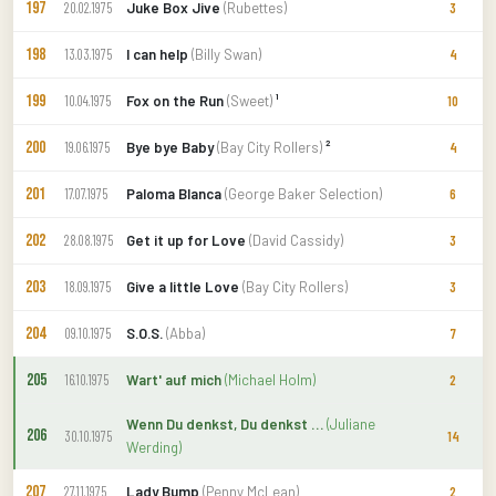
197
Juke Box Jive
(Rubettes)
20.02.1975
3
198
I can help
(Billy Swan)
13.03.1975
4
199
Fox on the Run
(Sweet)
¹
10.04.1975
10
200
Bye bye Baby
(Bay City Rollers)
²
19.06.1975
4
201
Paloma Blanca
(George Baker Selection)
17.07.1975
6
202
Get it up for Love
(David Cassidy)
28.08.1975
3
203
Give a little Love
(Bay City Rollers)
18.09.1975
3
204
S.O.S.
(Abba)
09.10.1975
7
205
Wart' auf mich
(Michael Holm)
16.10.1975
2
Wenn Du denkst, Du denkst …
(Juliane
206
30.10.1975
14
Werding)
207
Lady Bump
(Penny McLean)
27.11.1975
2