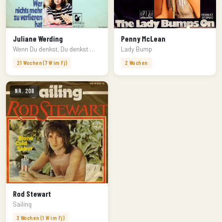
Juliane Werding
Penny McLean
Wenn Du denkst, Du denkst …
Lady Bump
21 Wochen (7 W im Fj)
2 Wochen
Nr. 208
Rod Stewart
Sailing
3 Wochen (1 W im Fj)