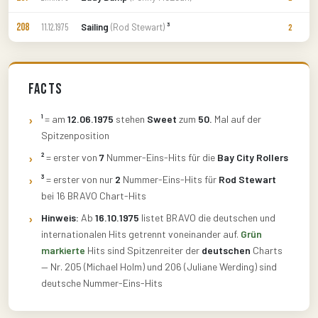
208
Sailing
(Rod Stewart)
³
11.12.1975
2
Facts
¹
= am
12.06.1975
stehen
Sweet
zum
50.
Mal auf der
Spitzenposition
²
= erster von
7
Nummer-Eins-Hits für die
Bay City Rollers
³
= erster von nur
2
Nummer-Eins-Hits für
Rod Stewart
bei 16 BRAVO Chart-Hits
Hinweis:
Ab
16.10.1975
listet BRAVO die deutschen und
internationalen Hits getrennt voneinander auf.
Grün
markierte
Hits sind Spitzenreiter der
deutschen
Charts
— Nr. 205 (Michael Holm) und 206 (Juliane Werding) sind
deutsche Nummer-Eins-Hits