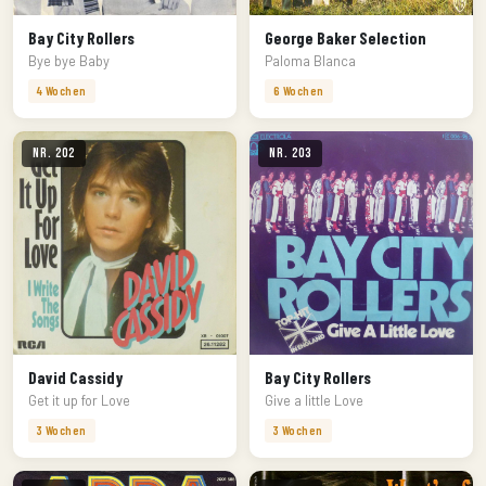
Bay City Rollers
George Baker Selection
Bye bye Baby
Paloma Blanca
4 Wochen
6 Wochen
Nr. 202
Nr. 203
David Cassidy
Bay City Rollers
Get it up for Love
Give a little Love
3 Wochen
3 Wochen