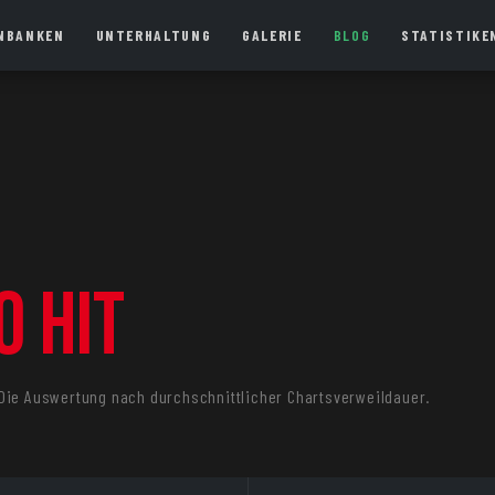
NBANKEN
UNTERHALTUNG
GALERIE
BLOG
STATISTIKE
o Hit
 Die Auswertung nach durchschnittlicher Chartsverweildauer.