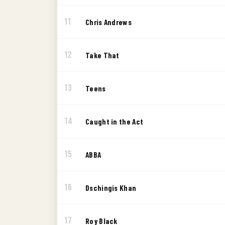
11
Chris Andrews
12
Take That
13
Teens
14
Caught in the Act
15
ABBA
16
Dschingis Khan
17
Roy Black