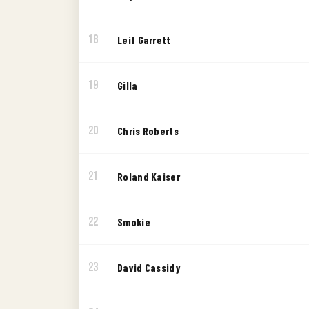
18
Leif Garrett
19
Gilla
20
Chris Roberts
21
Roland Kaiser
22
Smokie
23
David Cassidy