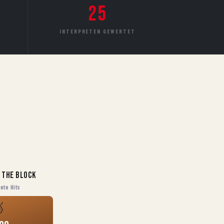
25
INTERPRETEN GEWERTET
 the Block
ete Hits
