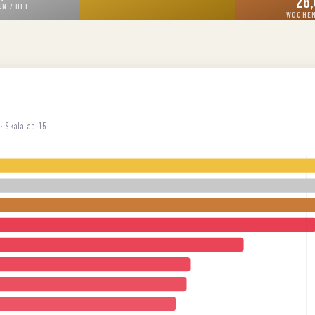
26
N / HIT
WOCHEN
· Skala ab 15