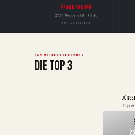
Frank Zander
27,14 Wochen/Hit · 7 Hits
SPITZENREITER
DAS SIEGERTREPPCHEN
Die Top 3
Jürge
11 gewe
26