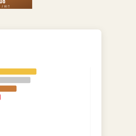
,08
 / HIT