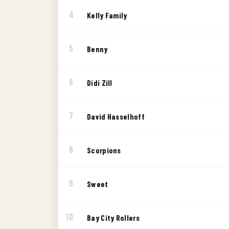
4
Kelly Family
5
Benny
6
Didi Zill
7
David Hasselhoff
8
Scorpions
9
Sweet
10
Bay City Rollers