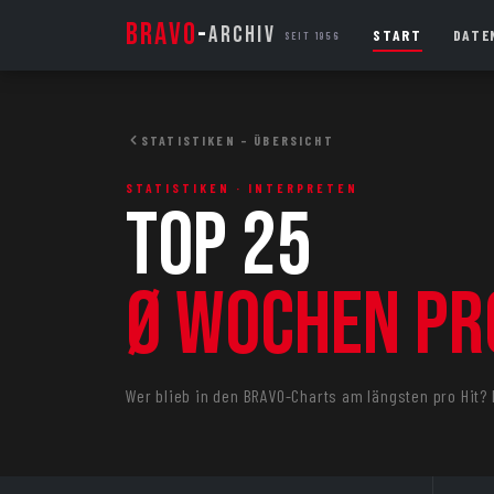
BRAVO
-
ARCHIV
START
DATE
SEIT 1956
STATISTIKEN – ÜBERSICHT
STATISTIKEN · INTERPRETEN
Top 25
Ø Wochen pr
Wer blieb in den BRAVO-Charts am längsten pro Hit?