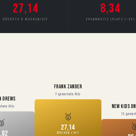
27,14
8,34
HÖCHSTE Ø WOCHEN/HIT
SPANNWEITE (PLATZ 1–25)
Frank Zander
7 gewertete Hits
n Drews
New Kids on
rtete Hits
🥇
12 gewert
🥈

27,14
,82
WOCHEN / HIT