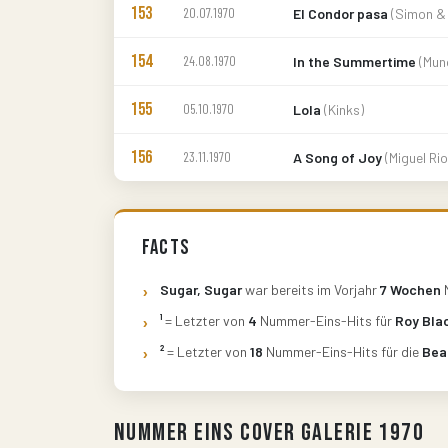
153
20.07.1970
El Condor pasa
(Simon & 
154
24.08.1970
In the Summertime
(Mun
155
05.10.1970
Lola
(Kinks)
156
23.11.1970
A Song of Joy
(Miguel Rio
Facts
Sugar, Sugar
war bereits im Vorjahr
7 Wochen
¹
= Letzter von
4
Nummer-Eins-Hits für
Roy Bla
²
= Letzter von
18
Nummer-Eins-Hits für die
Bea
Nummer Eins Cover Galerie 1970