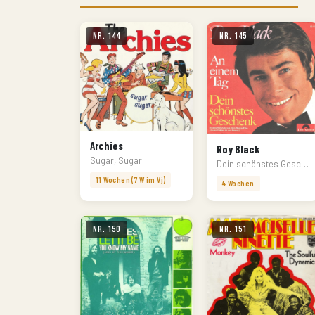
Nr. 144
Nr. 145
Archies
Roy Black
Sugar, Sugar
Dein schönstes Geschenk
11 Wochen (7 W im Vj)
4 Wochen
Nr. 150
Nr. 151