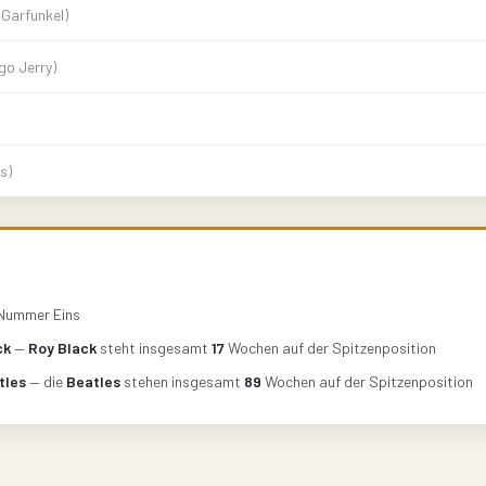
Garfunkel)
go Jerry)
s)
Nummer Eins
ck
—
Roy Black
steht insgesamt
17
Wochen auf der Spitzenposition
tles
— die
Beatles
stehen insgesamt
89
Wochen auf der Spitzenposition