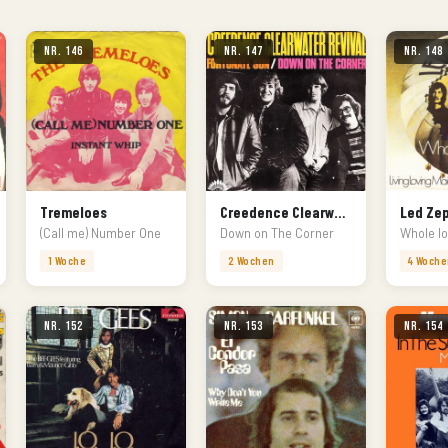
Nr. 146
Nr. 147
Nr. 148
Tremeloes
Creedence Clearwater Revival
Led Zep
(Call me) Number One
Down on The Corner
Whole lo
1 Woche
2 Wochen
4 Woche
Nr. 152
Nr. 153
Nr. 154