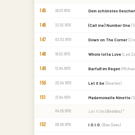
145
26.01.1970
Dein schönstes Gesche
146
23.02.1970
(Call me) Number One
(T
147
02.03.1970
Down on The Corner
(Cr
148
16.03.1970
Whole lotta Love
(Led Ze
149
13.04.1970
Barfuß im Regen
(Michae
150
20.04.1970
Let it be
(Beatles)
151
27.04.1970
Mademoiselle Ninette
(
04.05.1970
Let it be
(Beatles)
²
152
08.06.1970
I.O.I.O.
(Bee Gees)