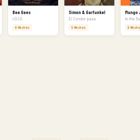
Bee Gees
Simon & Garfunkel
Mungo 
I.O.I.O.
El Condor pasa
In the 
6 Wochen
5 Wochen
6 Woch