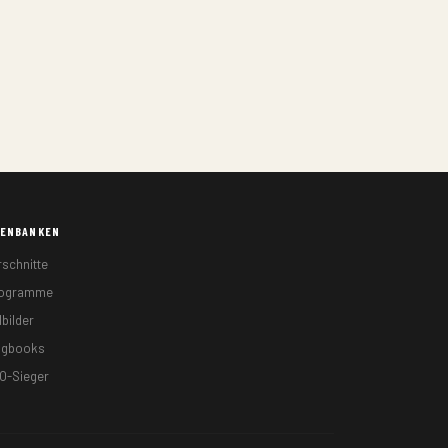
TENBANKEN
rschnitte
togramme
lbilder
ngbooks
O-Sieger