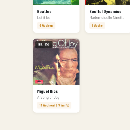
Beatles
Soulful Dynamics
Let it be
Mademoiselle Ninette
6 Wochen
1 Woche
Nr. 156
Miguel Rios
A Song of Joy
13 Wochen (6 W im Fj)