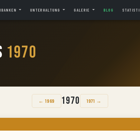
NBANKEN
UNTERHALTUNG
GALERIE
BLOG
STATIST
s
1970
1970
← 1969
1971 →