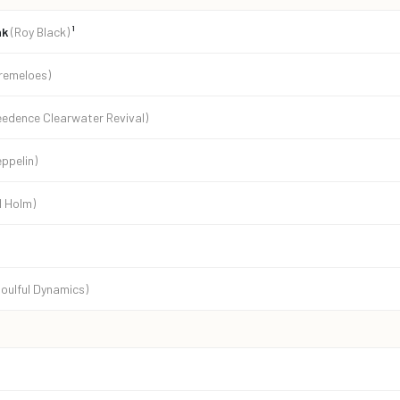
nk
(Roy Black)
¹
remeloes)
eedence Clearwater Revival)
ppelin)
l Holm)
Soulful Dynamics)