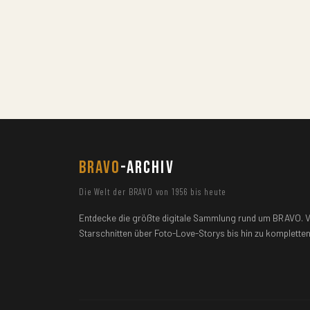
BRAVO
-ARCHIV
Die Welt der BRAVO von 1956 bis heute
Entdecke die größte digitale Sammlung rund um BRAVO. 
Starschnitten über Foto-Love-Storys bis hin zu kompletten