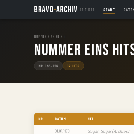
BRAVO
-
ARCHIV
START
DATE
SEIT 1956
NUMMER EINS HITS
/
Nummer Eins Hit
NR. 145–156
12 HITS
NR.
DATUM
HIT
01.01.1970
Sugar, Sugar
(Archies)