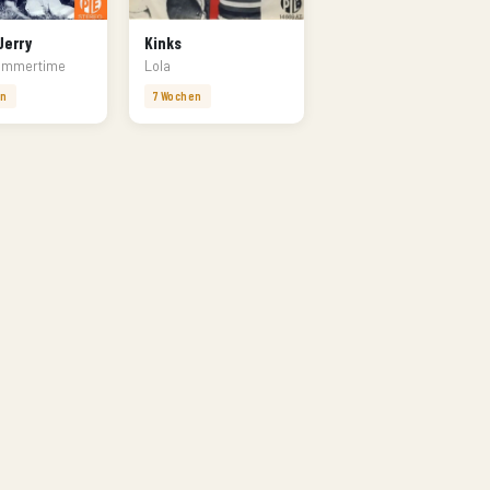
Jerry
Kinks
Summertime
Lola
en
7 Wochen