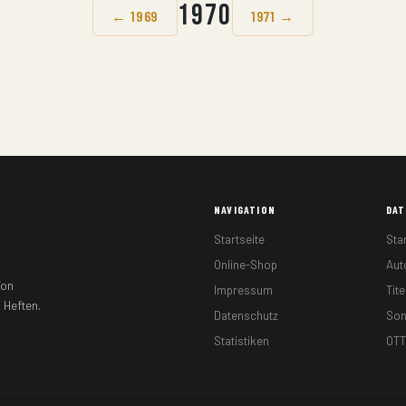
1970
← 1969
1971 →
NAVIGATION
DA
Startseite
Sta
Online-Shop
Au
Von
Impressum
Tite
 Heften.
Datenschutz
So
Statistiken
OTT