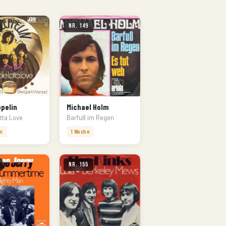
Nr. 149
pelin
Michael Holm
tta Love
Barfuß im Regen
n
1 Woche
Nr. 155